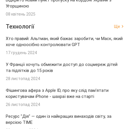
Відкрито новий пункт пропуску на кордоні України з
Угорщиною
08 квітень 2025
Технології
Ще
Хто правий: Альтман, який бажає заробити, чи Маск, який
хоче одноосібно контролювати GPT
17 грудень 2024
У Франції хочуть обмежити доступ до соцмереж дітей
та підлітків до 15 років
28 листопад 2024
Фішингова афера з Apple ID, про яку слід пам'ятати
користувачам iPhone - шахраї вже на старті
26 листопад 2024
Ресурс "Дія" — один із найкращих винаходів світу, за
версією TIME