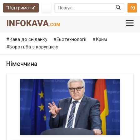
"Підтримати"
INFOKAVA
.COM
Кава до сніданку
Екотехнології
Крим
Боротьба з корупцією
Німеччина