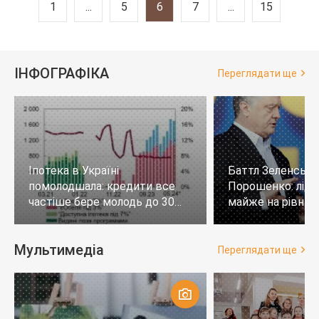
1
...
5
6
7
...
15
ІНФОГРАФІКА
Переглядати ще
Іпотека в Україні
Баттл Зеленськи
помолодшала: кредити все
Порошенко: лід
частіше бере молодь до 30
майже на рівних,
років
тих, хто не визн
Мультимедіа
Переглядати ще