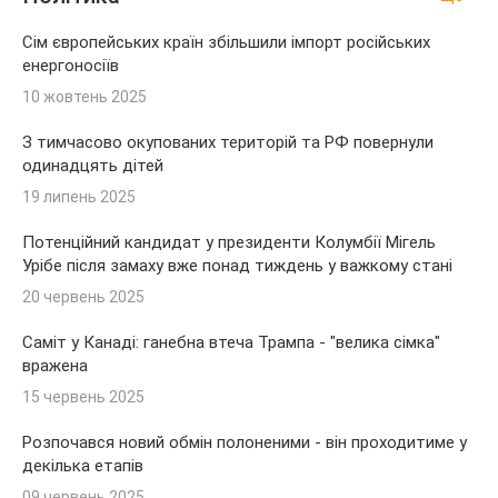
Сім європейських країн збільшили імпорт російських
енергоносіїв
10 жовтень 2025
З тимчасово окупованих територій та РФ повернули
одинадцять дітей
19 липень 2025
Потенційний кандидат у президенти Колумбії Мігель
Урібе після замаху вже понад тиждень у важкому стані
20 червень 2025
Саміт у Канаді: ганебна втеча Трампа - "велика сімка"
вражена
15 червень 2025
Розпочався новий обмін полоненими - він проходитиме у
декілька етапів
09 червень 2025