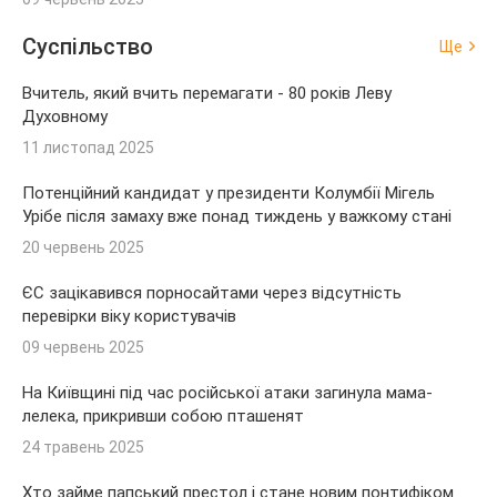
Суспільство
Ще
Вчитель, який вчить перемагати - 80 років Леву
Духовному
11 листопад 2025
Потенційний кандидат у президенти Колумбії Мігель
Урібе після замаху вже понад тиждень у важкому стані
20 червень 2025
ЄС зацікавився порносайтами через відсутність
перевірки віку користувачів
09 червень 2025
На Київщині під час російської атаки загинула мама-
лелека, прикривши собою пташенят
24 травень 2025
Хто займе папський престол і стане новим понтифіком