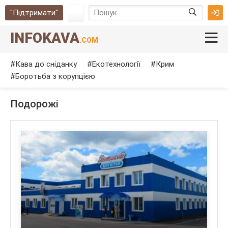
"Підтримати"
INFOKAVA
.COM
Кава до сніданку
Екотехнології
Крим
Боротьба з корупцією
Подорожі