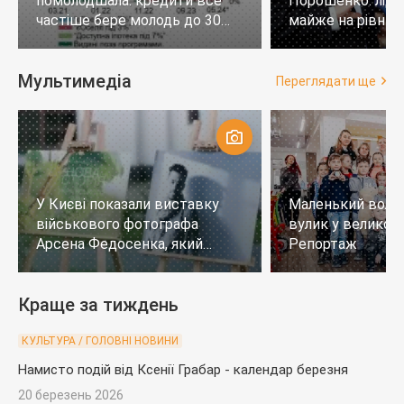
помолодшала: кредити все
Порошенко: лід
частіше бере молодь до 30
майже на рівних,
років
тих, хто не визн
Мультимедіа
Переглядати ще
У Києві показали виставку
Маленький воло
військового фотографа
вулик у великому
Арсена Федосенка, який
Репортаж
загинув на війні
Краще за тиждень
КУЛЬТУРА / ГОЛОВНІ НОВИНИ
Намисто подій від Ксенії Грабар - календар березня
20 березень 2026