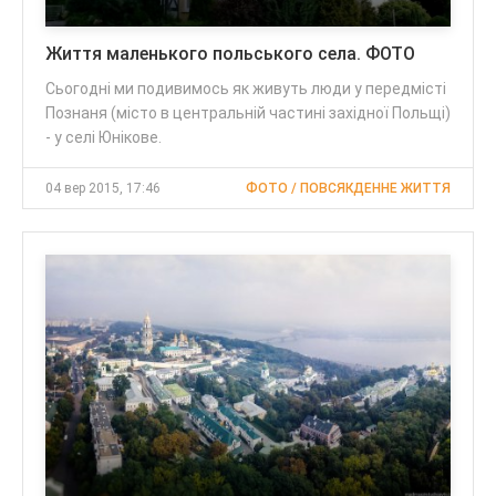
Життя маленького польського села. ФОТО
Сьогодні ми подивимось як живуть люди у передмісті
Познаня (місто в центральній частині західної Польщі)
- у селі Юнікове.
04 вер 2015, 17:46
ФОТО / ПОВСЯКДЕННЕ ЖИТТЯ