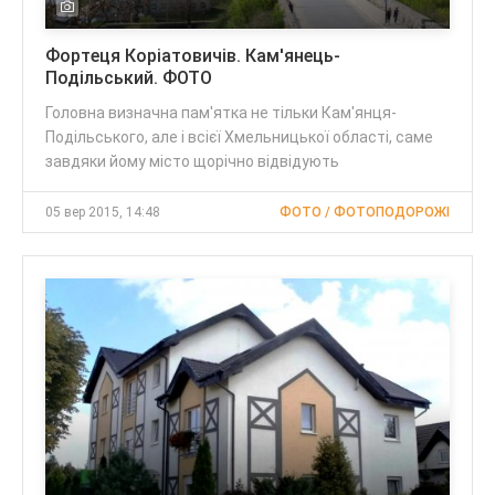
Фортеця Коріатовичів. Кам'янець-
Подільський. ФОТО
Головна визначна пам'ятка не тільки Кам'янця-
Подільського, але і всієї Хмельницької області, саме
завдяки йому місто щорічно відвідують
05 вер 2015, 14:48
ФОТО / ФОТОПОДОРОЖІ