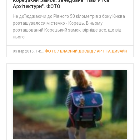
Корецький Замок: занедбана "Пам'ятка
Архітектури". ФОТО
Не доїжджаючи до Рівного 50 кілометрів з боку Києва
розташувалося містечко - Корець. В ньому
розташований Корецький замок, вірніше все, що від
нього
03 вер 2015, 14:38
ФОТО / ВЛАСНИЙ ДОСВІД / АРТ ТА ДИЗАЙН