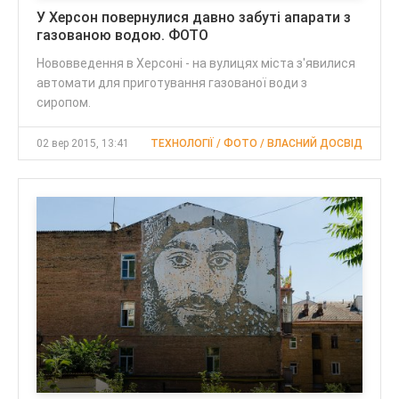
У Херсон повернулися давно забуті апарати з
газованою водою. ФОТО
Нововведення в Херсоні - на вулицях міста з'явилися
автомати для приготування газованої води з
сиропом.
02 вер 2015, 13:41
ТЕХНОЛОГІЇ / ФОТО / ВЛАСНИЙ ДОСВІД