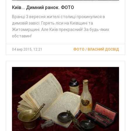
Київ... Димний ранок. ФОТО
Вранці 3 вересня жителі столиці прокинулися в
димовій завісі. Горять ліси на Київщині та
Житомирщині. Але Київ прекрасний! За будь-яких
обставин!
04 вер 2015, 12:21
ФОТО / ВЛАСНИЙ ДОСВІД