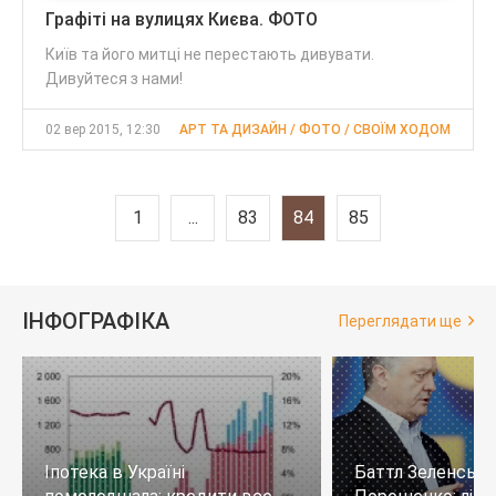
Графіті на вулицях Києва. ФОТО
Київ та його митці не перестають дивувати.
Дивуйтеся з нами!
02 вер 2015, 12:30
АРТ ТА ДИЗАЙН / ФОТО / СВОЇМ ХОДОМ
1
...
83
84
85
ІНФОГРАФІКА
Переглядати ще
Іпотека в Україні
Баттл Зеленськи