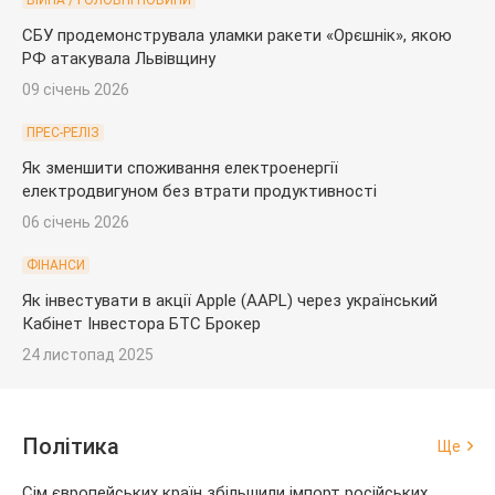
ВІЙНА / ГОЛОВНІ НОВИНИ
СБУ продемонструвала уламки ракети «Орєшнік», якою
РФ атакувала Львівщину
09 січень 2026
ПРЕС-РЕЛІЗ
Як зменшити споживання електроенергії
електродвигуном без втрати продуктивності
06 січень 2026
ФІНАНСИ
Як інвестувати в акції Apple (AAPL) через український
Кабінет Інвестора БТС Брокер
24 листопад 2025
Політика
Ще
Сім європейських країн збільшили імпорт російських