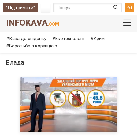
"Підтримати"
INFOKAVA
.COM
Кава до сніданку
Екотехнології
Крим
Боротьба з корупцією
Влада