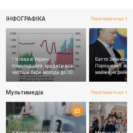
ІНФОГРАФІКА
Переглядати ще
Іпотека в Україні
Баттл Зеленськи
помолодшала: кредити все
Порошенко: лід
частіше бере молодь до 30
майже на рівних,
років
тих, хто не визн
Мультимедіа
Переглядати ще
У Києві показали виставку
Маленький воло