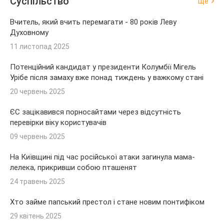
Суспільство
Ще
Вчитель, який вчить перемагати - 80 років Леву
Духовному
11 листопад 2025
Потенційний кандидат у президенти Колумбії Мігель
Урібе після замаху вже понад тиждень у важкому стані
20 червень 2025
ЄС зацікавився порносайтами через відсутність
перевірки віку користувачів
09 червень 2025
На Київщині під час російської атаки загинула мама-
лелека, прикривши собою пташенят
24 травень 2025
Хто займе папський престол і стане новим понтифіком
29 квітень 2025