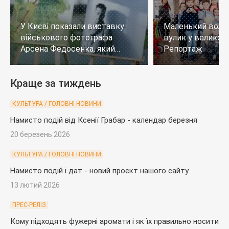
У Києві показали виставку
Маленький воло
військового фотографа
вулик у великому
Арсена Федосенка, який
Репортаж
загинув на війні
Краще за тиждень
КУЛЬТУРА / ГОЛОВНІ НОВИНИ
Намисто подій від Ксенії Грабар - календар березня
20 березень 2026
КУЛЬТУРА / ГОЛОВНІ НОВИНИ
Намисто подій і дат - новий проєкт нашого сайту
13 лютий 2026
ПРЕС-РЕЛІЗ
Кому підходять фужерні аромати і як їх правильно носити