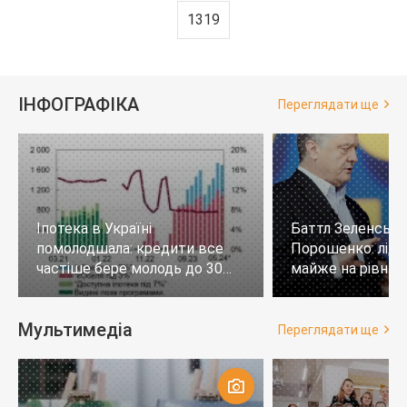
1319
ІНФОГРАФІКА
Переглядати ще
Іпотека в Україні
Баттл Зеленськи
помолодшала: кредити все
Порошенко: лід
частіше бере молодь до 30
майже на рівних,
років
тих, хто не визн
Мультимедіа
Переглядати ще