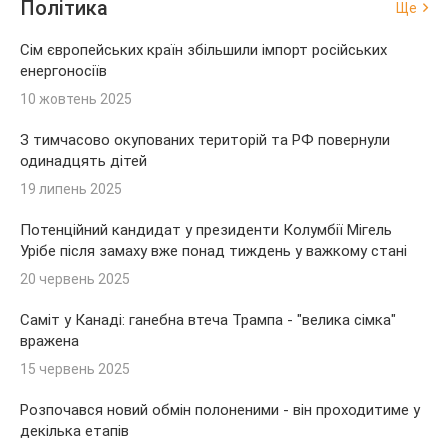
Політика
Ще
Сім європейських країн збільшили імпорт російських
енергоносіїв
10 жовтень 2025
З тимчасово окупованих територій та РФ повернули
одинадцять дітей
19 липень 2025
Потенційний кандидат у президенти Колумбії Мігель
Урібе після замаху вже понад тиждень у важкому стані
20 червень 2025
Саміт у Канаді: ганебна втеча Трампа - "велика сімка"
вражена
15 червень 2025
Розпочався новий обмін полоненими - він проходитиме у
декілька етапів