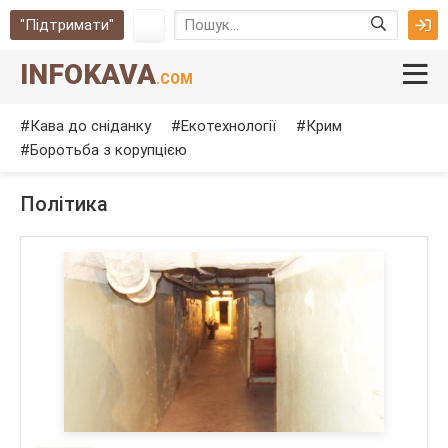
"Підтримати"
INFOKAVA
.COM
Кава до сніданку
Екотехнології
Крим
Боротьба з корупцією
Політика