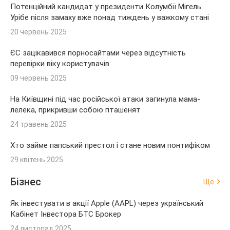
Потенційний кандидат у президенти Колумбії Мігель
Урібе після замаху вже понад тиждень у важкому стані
20 червень 2025
ЄС зацікавився порносайтами через відсутність
перевірки віку користувачів
09 червень 2025
На Київщині під час російської атаки загинула мама-
лелека, прикривши собою пташенят
24 травень 2025
Хто займе папський престол і стане новим понтифіком
29 квітень 2025
Бізнес
Ще
Як інвестувати в акції Apple (AAPL) через український
Кабінет Інвестора БТС Брокер
24 листопад 2025