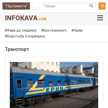
"Підтримати"
INFOKAVA
.COM
Кава до сніданку
Екотехнології
Крим
Боротьба з корупцією
Транспорт