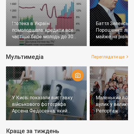
Іпотека в Україні
Баттл Зеленськи
помолодшала: кредити все
Порошенко: лід
частіше бере молодь до 30
майже на рівних,
років
тих, хто не визн
Мультимедіа
Переглядати ще
У Києві показали виставку
Маленький воло
військового фотографа
вулик у великому
Арсена Федосенка, який
Репортаж
загинув на війні
Краще за тиждень