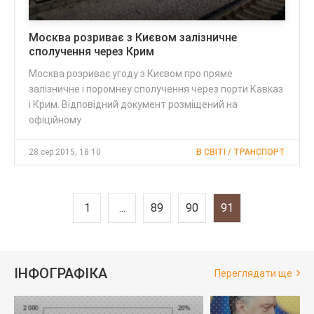
Москва розриває з Києвом залізничне
сполучення через Крим
Москва розриває угоду з Києвом про пряме
залізничне і поромнеу сполучення через порти Кавказ
і Крим. Відповідний документ розміщений на
офіційному
28 сер 2015, 18:10
В СВІТІ / ТРАНСПОРТ
1
...
89
90
91
ІНФОГРАФІКА
Переглядати ще