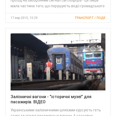
проїзд на заборонний сигнал світлофора - це лише
мала частина того, що порушують водії громадського
17 вер 2015, 15:29
ТРАНСПОРТ / ПОДІЇ
Залізничні вагони - "історичні музеї" для
пасажирів. ВІДЕО
Українськими залізничними шляхами курсують геть
старі та огидні пасажирські вагони. А стосовно