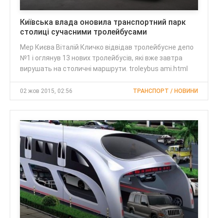
Київська влада оновила транспортний парк
столиці сучасними тролейбусами
Мер Києва Віталій Кличко відвідав тролейбусне депо
№1 і оглянув 13 нових тролейбусів, які вже завтра
вирушать на столичні маршрути. troleybus ami.html
02 жов 2015, 02:56
ТРАНСПОРТ / НОВИНИ