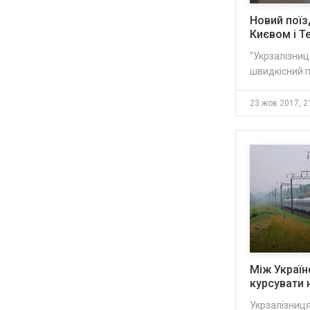
Новий поїз
Києвом і 
"Укрзалізниц
швидкісний по
23 жов 2017, 2
Між Украї
курсувати 
Укрзалізниця