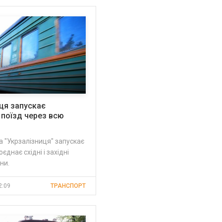
ця запускає
 поїзд через всю
а "Укрзалізниця" запускає
оєднає східні і західні
ни.
2:09
ТРАНСПОРТ