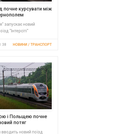
д почне курсувати між
Тернополем
я" запускає новий
їзд "Інтерсіті"
1:38
НОВИНИ / ТРАНСПОРТ
ною і Польщею почне
новий потяг
 вводить новий поїзд