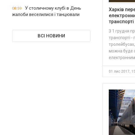
У столичному клубі в День
08:59
Харків пер
жалоби веселилися і танцювали
електронни
транспорті
З 1 грудня п
ВСІ НОВИНИ
транспорті - 
тролейбусах, 
можна буде 
електронни
01 лис 2017, 1