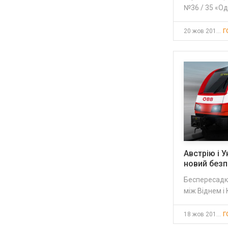
№36 / 35 «О
20 жов 2017, 09:07
Г
Австрію і 
новий без
Беспересадк
між Віднем і
18 жов 2017, 14:40
Г