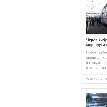
Через вибух
маршрути п
Прес-служба 
оприлюднила 
зв'язку з н
в Вінницькій 
27 вер 2017, 1