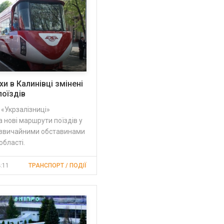
и в Калинівці змінені
оїздів
«Укрзалізниці»
нові маршрути поїздів у
адзвичайними обставинами
області.
4:11
ТРАНСПОРТ / ПОДІЇ