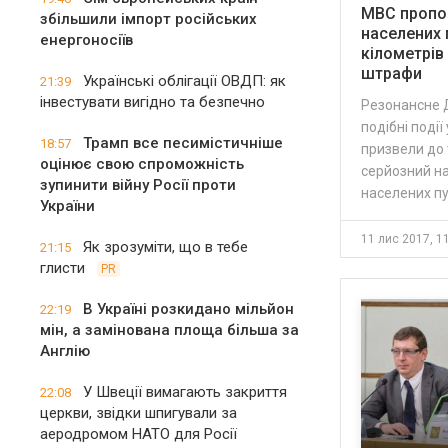
МВС пропо
збільшили імпорт російських
населених 
енергоносіїв
кілометрів 
штрафи
Українські облігації ОВДП: як
21:39
інвестувати вигідно та безпечно
Резонансне Д
подібні події
Трамп все песимістичніше
18:57
призвели до 
оцінює свою спроможність
серйозний на
зупинити війну Росії проти
населених п
України
11 лис 2017, 1
Як зрозуміти, що в тебе
21:15
глисти
PR
В Україні розкидано мільйон
22:19
мін, а замінована площа більша за
Англію
У Швеції вимагають закриття
22:08
церкви, звідки шпигували за
аеродромом НАТО для Росії