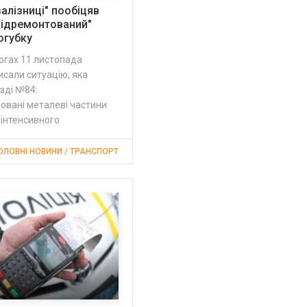
залізниці" пообіцяв
відремонтований"
огубку
логах 11 листопада
сали ситуацію, яка
їзді №84:
овані металеві частини
 інтенсивного
ОЛОВНІ НОВИНИ / ТРАНСПОРТ