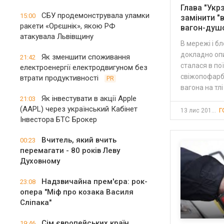
Глава "Укр
СБУ продемонструвала уламки
15:00
замінити "
ракети «Орєшнік», якою РФ
вагон-душ
атакувала Львівщину
В мережі і б
докладно опи
Як зменшити споживання
21:42
сталася в по
електроенергії електродвигуном без
свіжопофарб
втрати продуктивності
PR
вагона на тлі
Як інвестувати в акції Apple
21:03
(AAPL) через український Кабінет
13 лис 2017, 16:03
Г
Інвестора БТС Брокер
Вчитель, який вчить
00:23
перемагати - 80 років Леву
Духовному
Надзвичайна прем'єра: рок-
23:08
опера "Міф про козака Василя
Сліпака"
Сім європейських країн
19:46