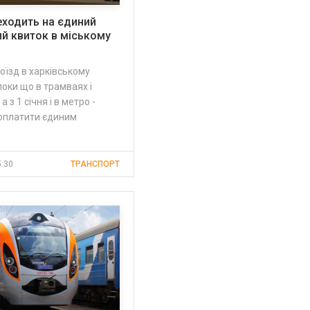
еходить на єдиний
й квиток в міському
роїзд в харківському
поки що в трамваях і
а з 1 січня і в метро -
оплатити єдиним
м
5:30
ТРАНСПОРТ