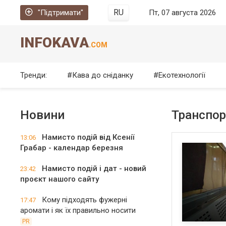
RU
"Підтримати"
Пт, 07 августа 2026
INFOKAVA
.COM
Тренди:
Кава до сніданку
Екотехнології
Новини
Транспор
Намисто подій від Ксенії
13:06
Грабар - календар березня
Намисто подій і дат - новий
23:42
проєкт нашого сайту
Кому підходять фужерні
17:47
аромати і як їх правильно носити
PR