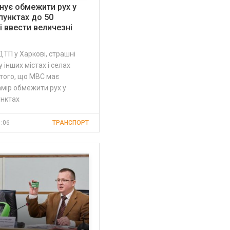
нує обмежити рух у
пунктах до 50
і ввести величезні
ТП у Харкові, страшні
 у інших містах і селах
того, що МВС має
мір обмежити рух у
унктах
1:06
ТРАНСПОРТ