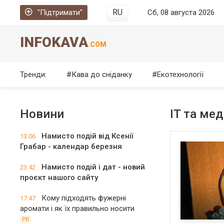
RU
"Підтримати"
Сб, 08 августа 2026
INFOKAVA
.COM
Тренди:
Кава до сніданку
Екотехнології
Новини
IT та мед
Намисто подій від Ксенії
13:06
Грабар - календар березня
Намисто подій і дат - новий
23:42
проєкт нашого сайту
Кому підходять фужерні
17:47
аромати і як їх правильно носити
PR