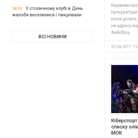
Керівник пре
У столичному клубі в День
08:59
прокуратури
жалоби веселилися і танцювали
після досит
на адресу від
Фейсбуці
ВСІ НОВИНИ
03 гру 2017, 13
Кіберспорт
списку олі
МОК