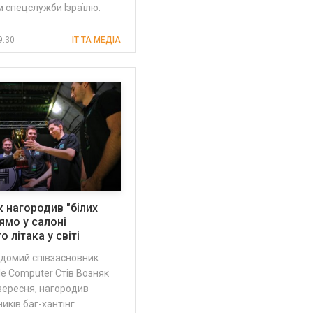
 спецслужби Ізраїлю.
9:30
IT ТА МЕДІА
к нагородив "білих
рямо у салоні
 літака у світі
ідомий співзасновник
le Computer Стів Возняк
 вересня, нагородив
иків баг-хантінг