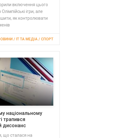
орили включення цього
 Олімпійські ігри, але
ішити, як контролювати
менів
ОВИНИ / IT ТА МЕДІА / СПОРТ
му національному
ті трапився
й дисонанс
я, що сталася на