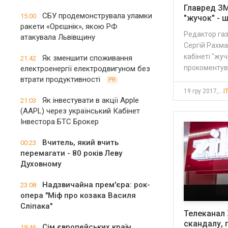
Главред ЗМ
СБУ продемонструвала уламки
15:00
"жучок" - 
ракети «Орєшнік», якою РФ
Редактор га
атакувала Львівщину
Сергій Рахма
кабінеті "жуч
Як зменшити споживання
21:42
прокоментув
електроенергії електродвигуном без
втрати продуктивності
PR
19 гру 2017, 18:44
I
Як інвестувати в акції Apple
21:03
(AAPL) через український Кабінет
Інвестора БТС Брокер
Вчитель, який вчить
00:23
перемагати - 80 років Леву
Духовному
Надзвичайна прем'єра: рок-
23:08
опера "Міф про козака Василя
Сліпака"
Телеканал 
скандалу, 
Сім європейських країн
19:46