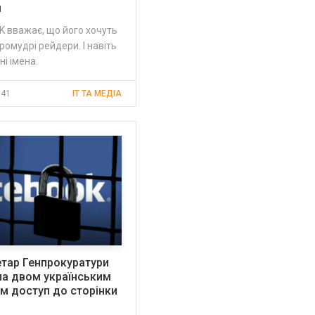
м
K вважає, що його хочуть
ромудрі рейдери. І навіть
ні імена.
:41
IT ТА МЕДІА
тар Генпрокуратури
ла двом українським
м доступ до сторінки