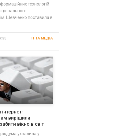
нформаційних технологій
аціонального
 ім. Шевченко поставила в
9:35
IT ТА МЕДІА
 інтернет-
чам вирішили
забити вікно в світ
ерждума ухвалила у