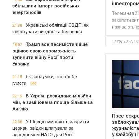
інвесторо
збільшили імпорт російських
енергоносіїв
Телеканал ZI
захопити хит
Українські облігації ОВДП: як
21:39
називають їх
інвестувати вигідно та безпечно
17 гру 2017, 16
Трамп все песимістичніше
18:57
оцінює свою спроможність
зупинити війну Росії проти
України
Як зрозуміти, що в тебе
21:15
глисти
PR
В Україні розкидано мільйон
22:19
мін, а замінована площа більша за
Англію
Прес-секре
У Швеції вимагають закриття
заблокува
22:08
церкви, звідки шпигували за
журналіста
у Фейсбуці
аеродромом НАТО для Росії