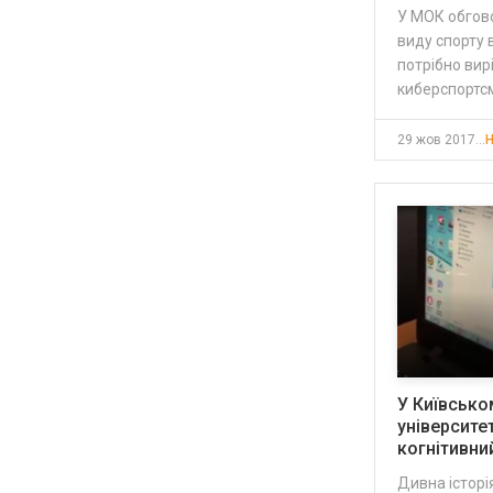
У МОК обгов
виду спорту в
потрібно вир
киберспортс
29 жов 2017, 13:02
Н
У Київсько
університе
когнітивни
Дивна історі