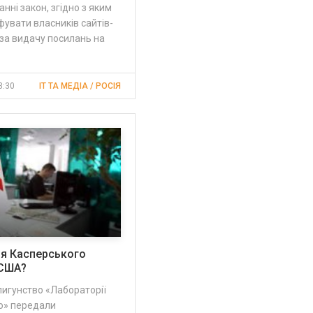
нні закон, згідно з яким
увати власників сайтів-
за видачу посилань на
3:30
IT ТА МЕДІА / РОСІЯ
ія Касперського
 США?
игунство «Лабораторії
о» передали