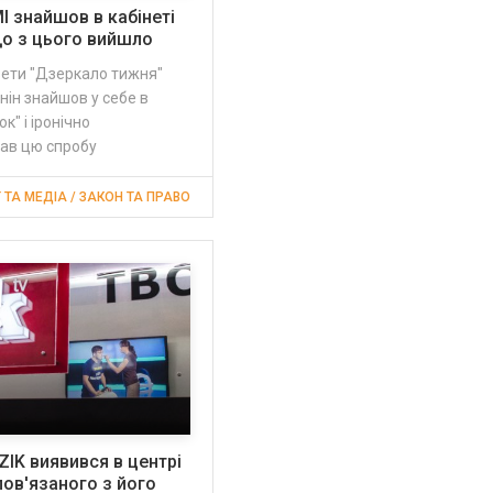
І знайшов в кабінеті
що з цього вийшло
зети "Дзеркало тижня"
нін знайшов у себе в
ок" і іронічно
ав цю спробу
T ТА МЕДІА / ЗАКОН ТА ПРАВО
ZIK виявився в центрі
пов'язаного з його