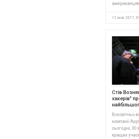
американцям
12 жов 2017, 0
Стів Возня
хакерів" п
найбільшого
Всесвітньо в
компанії App
сьогодні, 30
кращих учасн