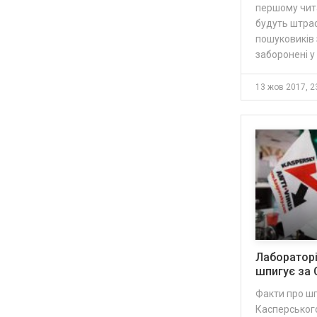
першому чита
будуть штраф
пошуковиків 
заборонені у
13 жов 2017, 2
Лаборатор
шпигує за
Факти про шп
Касперськог