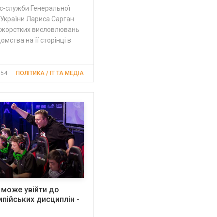
с-служби Генеральної
 України Лариса Сарган
ь жорстких висловлювань
омства на її сторінці в
:54
ПОЛІТИКА / IT ТА МЕДІА
 може увійти до
мпійських дисциплін -