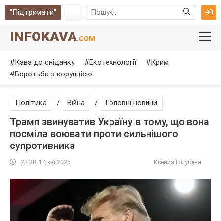
"Підтримати"
INFOKAVA
.COM
Кава до сніданку
Екотехнології
Крим
Боротьба з корупцією
Політика
/
Війна
/
Головні новини
Трамп звинуватив Україну в тому, що вона
посміла воювати проти сильнішого
супротивника
23:38, 14 кві 2025
Ксения Голубева