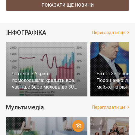
ПОКАЗАТИ ЩЕ НОВИНИ
ІНФОГРАФІКА
Переглядати ще
Іпотека в Україні
Баттл Зеленськи
помолодшала: кредити все
Порошенко: лід
частіше бере молодь до 30
майже на рівних,
років
тих, хто не визн
Мультимедіа
Переглядати ще