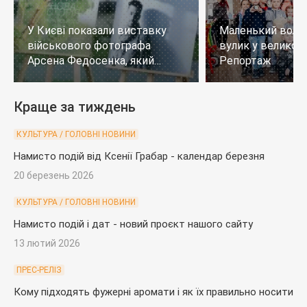
У Києві показали виставку
Маленький воло
військового фотографа
вулик у великому
Арсена Федосенка, який
Репортаж
загинув на війні
Краще за тиждень
КУЛЬТУРА / ГОЛОВНІ НОВИНИ
Намисто подій від Ксенії Грабар - календар березня
20 березень 2026
КУЛЬТУРА / ГОЛОВНІ НОВИНИ
Намисто подій і дат - новий проєкт нашого сайту
13 лютий 2026
ПРЕС-РЕЛІЗ
Кому підходять фужерні аромати і як їх правильно носити