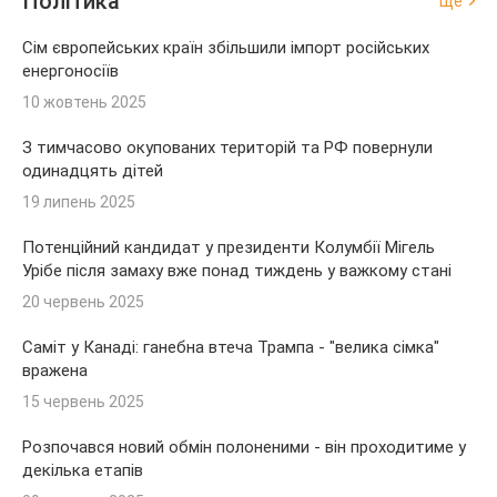
Політика
Ще
Сім європейських країн збільшили імпорт російських
енергоносіїв
10 жовтень 2025
З тимчасово окупованих територій та РФ повернули
одинадцять дітей
19 липень 2025
Потенційний кандидат у президенти Колумбії Мігель
Урібе після замаху вже понад тиждень у важкому стані
20 червень 2025
Саміт у Канаді: ганебна втеча Трампа - "велика сімка"
вражена
15 червень 2025
Розпочався новий обмін полоненими - він проходитиме у
декілька етапів