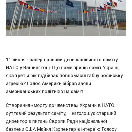
11 липня - завершальний день ювілейного саміту
НАТО у Вашингтоні. Що саме приніс саміт Україні,
яка третій рік відбиває повномасштабну російську
агресію? Голос Америки зібрав заяви
американських політиків на саміті.
Створення «мосту до членства» України в НАТО –
суттєвий результат саміту, – наголошує старший
директор з питань Європи Ради національної
безпеки США Майкл Карпентер в інтервʼю Голосу