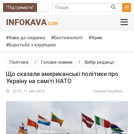
"Підтримати"
INFOKAVA
.COM
Кава до сніданку
Екотехнології
Крим
Боротьба з корупцією
Політика
/
Головні новини
/
Вибір редакції
Що сказали американські політики про
Україну на саміті НАТО
22:57, 11 лип 2024
Ксения Голубева