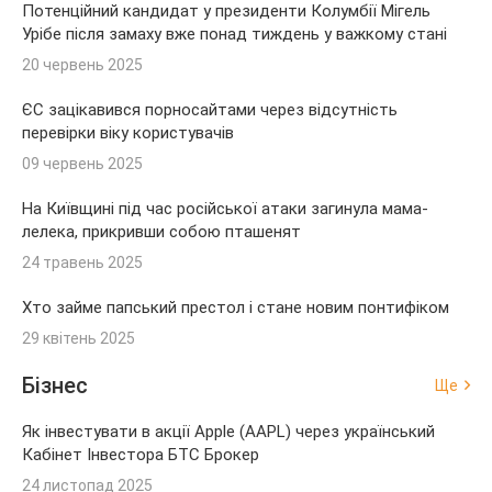
Потенційний кандидат у президенти Колумбії Мігель
Урібе після замаху вже понад тиждень у важкому стані
20 червень 2025
ЄС зацікавився порносайтами через відсутність
перевірки віку користувачів
09 червень 2025
На Київщині під час російської атаки загинула мама-
лелека, прикривши собою пташенят
24 травень 2025
Хто займе папський престол і стане новим понтифіком
29 квітень 2025
Бізнес
Ще
Як інвестувати в акції Apple (AAPL) через український
Кабінет Інвестора БТС Брокер
24 листопад 2025