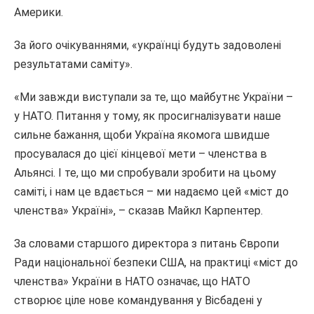
Америки.
За його очікуваннями, «українці будуть задоволені
результатами саміту».
«Ми завжди виступали за те, що майбутнє України –
у НАТО. Питання у тому, як просигналізувати наше
сильне бажання, щоби Україна якомога швидше
просувалася до цієї кінцевої мети – членства в
Альянсі. І те, що ми спробували зробити на цьому
саміті, і нам це вдається – ми надаємо цей «міст до
членства» Україні», – сказав Майкл Карпентер.
За словами старшого директора з питань Європи
Ради національної безпеки США, на практиці «міст до
членства» України в НАТО означає, що НАТО
створює ціле нове командування у Вісбадені у