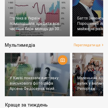
Іпотека в Україні
Баттл Зеленськи
помолодшала: кредити все
Порошенко: лід
частіше бере молодь до 30
майже на рівних,
років
тих, хто не визн
Мультимедіа
Переглядати ще
У Києві показали виставку
Маленький воло
військового фотографа
вулик у великому
Арсена Федосенка, який
Репортаж
загинув на війні
Краще за тиждень