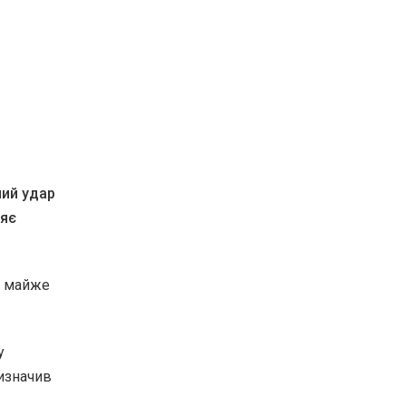
ний удар
ляє
м майже
у
ризначив