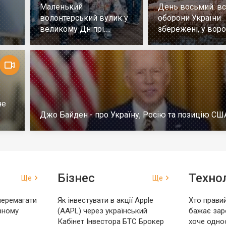
Маленький
День восьмий: всі
волонтерський вулик у
оборони України
великому Дніпрі.
збережені, у воро
Репортаж
немає успіху
че
Джо Байден - про Україну, Росію та позицію СШ
Бізнес
Технол
Ще
Ще
перемагати
Як інвестувати в акції Apple
Хто правий
вному
(AAPL) через український
бажає зар
Кабінет Інвестора БТС Брокер
хоче одно