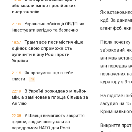
збільшили імпорт російських
енергоносіїв
Як встановило
кдб. За даним
Українські облігації ОВДП: як
21:39
агент фсб, як
інвестувати вигідно та безпечно
Після початк
Трамп все песимістичніше
18:57
оцінює свою спроможність
звʼязковий, я
зупинити війну Росії проти
він мав встан
України
він передав в
Як зрозуміти, що в тебе
21:15
позначених на
глисти
PR
куратору з 9-
В Україні розкидано мільйон
22:19
На підставі з
мін, а замінована площа більша за
Англію
засудив на 15 
Кримінального
У Швеції вимагають закриття
22:08
церкви, звідки шпигували за
Викриття прот
аеродромом НАТО для Росії