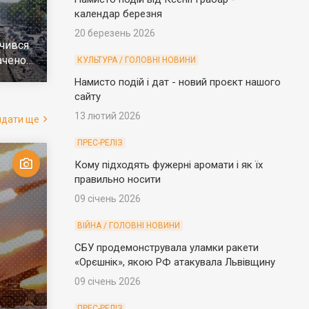
календар березня
20 березень 2026
чився
ачено
КУЛЬТУРА / ГОЛОВНІ НОВИНИ
е
Намисто подій і дат - новий проєкт нашого
сайту
13 лютий 2026
ядати ще
ПРЕС-РЕЛІЗ
Кому підходять фужерні аромати і як їх
правильно носити
09 січень 2026
ВІЙНА / ГОЛОВНІ НОВИНИ
СБУ продемонструвала уламки ракети
«Орєшнік», якою РФ атакувала Львівщину
09 січень 2026
ПРЕС-РЕЛІЗ