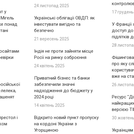
контролю
24 листопад 2025
т у
17 грудень
 Мігель
Українські облігації ОВДП: як
же понад
інвестувати вигідно та
У Франції
тані
безпечно
доступ до
підлітків 
21 вересень 2025
28 листопа
носайтами
Індія не проти зайняти місце
ревірки
Росії на ринку озброєння
Фішингова 
про яку сл
24 квітень 2025
користувач
вже на ста
Приватний бізнес та банки
російської
забезпечили значні
26 листопа
-лелека,
надходження до бюджету у
ашенят
2024 році
Ресурс "Ді
найкращих 
14 квітень 2025
версією T
рестол і
Відкрито новий пункт пропуску
30 жовтен
іком
на кордоні України з
Угорщиною
Українцям