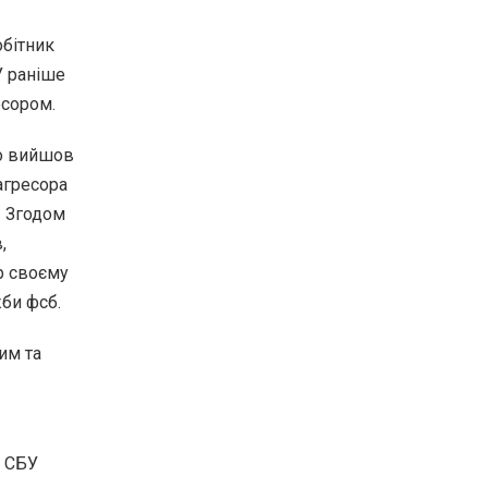
обітник
У раніше
есором.
но вийшов
агресора
. Згодом
,
р своєму
жби фсб.
им та
і СБУ