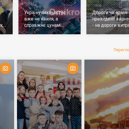
Україну захльостує
Дороги чи армія:
вже не хвиля, а
президент визна
х,
справжнє цунамі
- на дороги витр
е
ковіда. Що робити
у 10 разів більш
Перегл