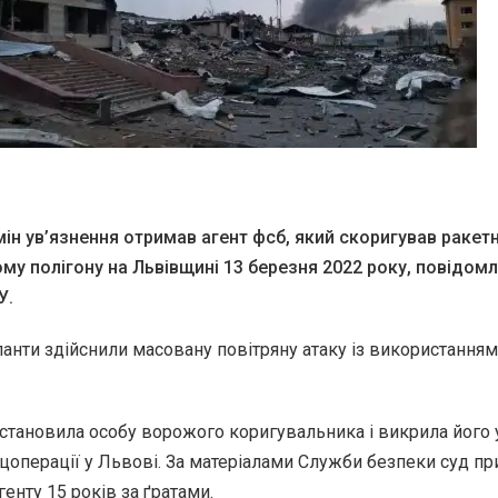
ін ув’язнення отримав агент фсб, який скоригував ракет
му полігону на Львівщині 13 березня 2022 року, повідом
У.
панти здійснили масовану повітряну атаку із використання
тановила особу ворожого коригувальника і викрила його 
ецоперації у Львові. За матеріалами Служби безпеки суд п
енту 15 років за ґратами.