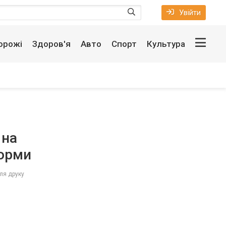
Увійти
орожі
Здоров'я
Авто
Спорт
Культура
 на
тюрми
ля друку