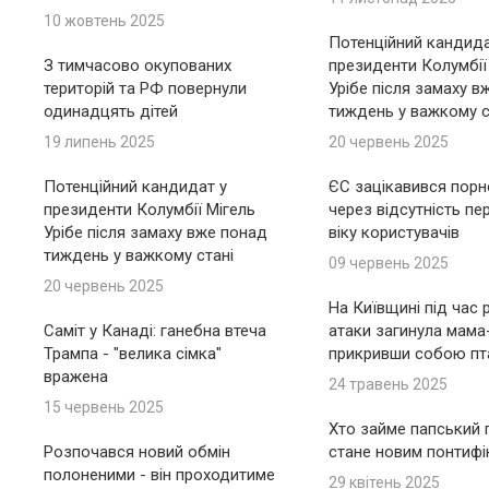
10 жовтень 2025
Потенційний кандида
З тимчасово окупованих
президенти Колумбії
територій та РФ повернули
Урібе після замаху в
одинадцять дітей
тиждень у важкому с
19 липень 2025
20 червень 2025
Потенційний кандидат у
ЄС зацікавився пор
президенти Колумбії Мігель
через відсутність пе
Урібе після замаху вже понад
віку користувачів
тиждень у важкому стані
09 червень 2025
20 червень 2025
На Київщині під час 
Саміт у Канаді: ганебна втеча
атаки загинула мама
Трампа - "велика сімка"
прикривши собою пт
вражена
24 травень 2025
15 червень 2025
Хто займе папський п
Розпочався новий обмін
стане новим понтиф
полоненими - він проходитиме
29 квітень 2025