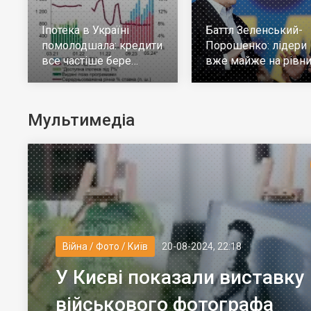
Іпотека в Україні
Баттл Зеленський-
помолодшала: кредити
Порошенко: лідери
все частіше бере
вже майже на рівни
молодь до 30 років
але багато тих, хто н
визначився
Мультимедіа
Війна / Фото / Київ
20-08-2024, 22:18
У Києві показали виставку
військового фотографа