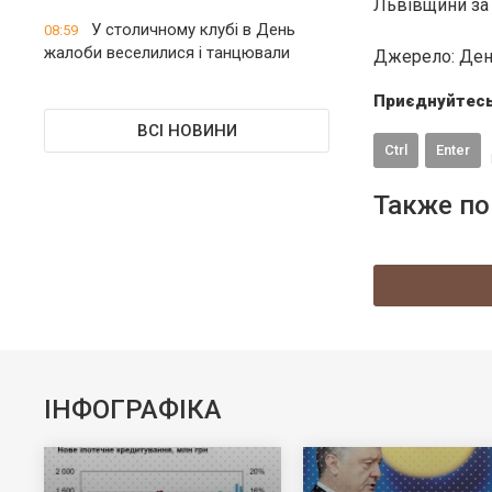
Львівщини за 
У столичному клубі в День
08:59
жалоби веселилися і танцювали
Джерело: Де
Приєднуйтесь
ВСІ НОВИНИ
Ctrl
Enter
Также по
ІНФОГРАФІКА