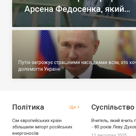
Арсена Федосенка, який
загинув на війні
Путін загрожує страшними наслідками всім, хто хо
допомогти Україні
Політика
Суспільство
Ще
Сім європейських країн
Вчитель, який вчить 
збільшили імпорт російських
- 80 років Леву Духо
енергоносіїв
11 листопад 2025