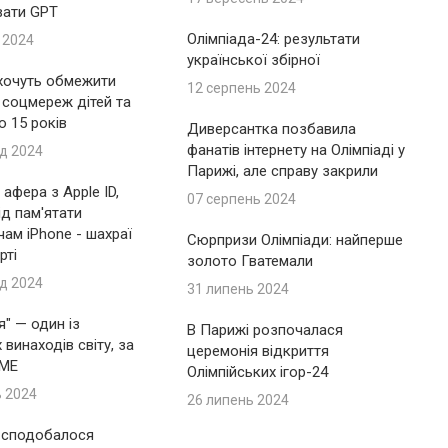
вати GPT
Олімпіада-24: результати
 2024
української збірної
 хочуть обмежити
12 серпень 2024
 соцмереж дітей та
до 15 років
Диверсантка позбавила
фанатів інтернету на Олімпіаді у
д 2024
Парижі, але справу закрили
афера з Apple ID,
07 серпень 2024
ід пам'ятати
ам iPhone - шахраї
Сюрпризи Олімпіади: найперше
рті
золото Гватемали
д 2024
31 липень 2024
я" — один із
В Парижі розпочалася
винаходів світу, за
церемонія відкриття
IME
Олімпійських ігор-24
ь 2024
26 липень 2024
 сподобалося