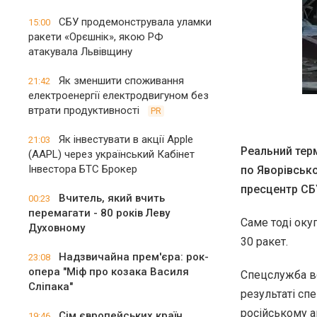
СБУ продемонструвала уламки
15:00
ракети «Орєшнік», якою РФ
атакувала Львівщину
Як зменшити споживання
21:42
електроенергії електродвигуном без
втрати продуктивності
PR
Як інвестувати в акції Apple
21:03
Реальний терм
(AAPL) через український Кабінет
Інвестора БТС Брокер
по Яворівсько
пресцентр СБ
Вчитель, який вчить
00:23
перемагати - 80 років Леву
Саме тоді оку
Духовному
30 ракет.
Надзвичайна прем'єра: рок-
23:08
опера "Міф про козака Василя
Спецслужба вс
Сліпака"
результаті сп
російському аг
Сім європейських країн
19:46