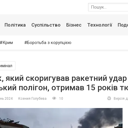
Політика
Суспільство
Бізнес
Технології
Под
Крим
Боротьба з корупцією
имінал
, який скоригував ракетний удар
ький полігон, отримав 15 років 
ень 2024
Ксения Голубева
10
Версія д