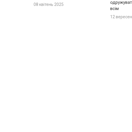
одружуват
08 квітень 2025
всім
12 вересен