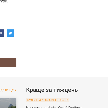
тури.
0
Краще за тиждень
ядати ще
КУЛЬТУРА / ГОЛОВНІ НОВИНИ
Намисто подій від Ксенії Грабар -