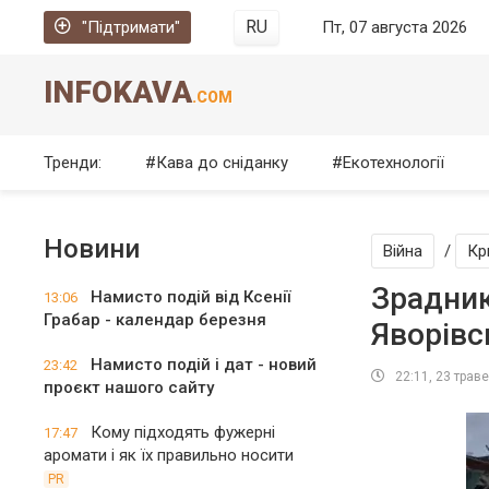
RU
"Підтримати"
Пт, 07 августа 2026
INFOKAVA
.COM
Тренди:
Кава до сніданку
Екотехнології
Новини
Війна
/
Кр
Зрадник
Намисто подій від Ксенії
13:06
Грабар - календар березня
Яворівс
Намисто подій і дат - новий
23:42
22:11, 23 трав
проєкт нашого сайту
Кому підходять фужерні
17:47
аромати і як їх правильно носити
PR