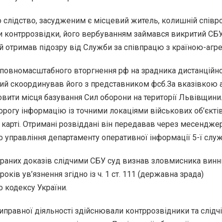
 слідство, засудженим є місцевий житель, колишній співр
и контррозвідки, його вербуванням займався викритий СБ
ий отримав підозру від Служби за співпрацю з країною-агр
у повномасштабного вторгнення рф на зрадника дистанцій
кий скоординував його з представником фсб.За вказівкою 
овити місця базування Сил оборони на території Львівщини
орогу інформацію із точними локаціями військових об’єктів
 карті. Отримані розвіддані він передавав через месендже
го управління департаменту оперативної інформації 5-ї слу
ібраних доказів слідчими СБУ суд визнав зловмисника винн
років ув’язнення згідно із ч. 1 ст. 111 (державна зрада)
 кодексу України.
иправної діяльності здійснювали контррозвідники та слідч