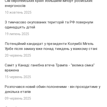
Сім європейських країн збільшили імпорт російських
енергоносіїв
10 жовтень 2025
З тимчасово окупованих територій та РФ повернули
одинадцять дітей
19 липень 2025
Потенційний кандидат у президенти Колумбії Мігель
Урібе після замаху вже понад тиждень у важкому стані
20 червень 2025
Саміт у Канаді: ганебна втеча Трампа - "велика сімка"
вражена
15 червень 2025
Розпочався новий обмін полоненими - він проходитиме у
декілька етапів
09 червень 2025