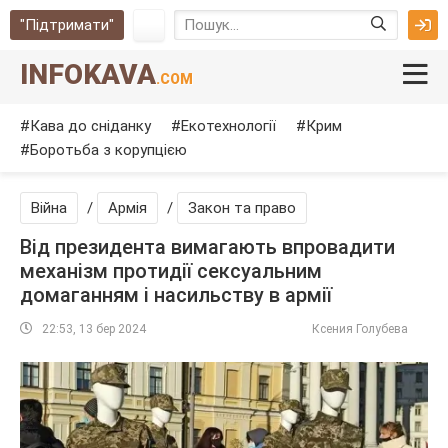
"Підтримати"
INFOKAVA
.COM
Кава до сніданку
Екотехнології
Крим
Боротьба з корупцією
Війна
/
Армія
/
Закон та право
Від президента вимагають впровадити
механізм протидії сексуальним
домаганням і насильству в армії
22:53, 13 бер 2024
Ксения Голубева