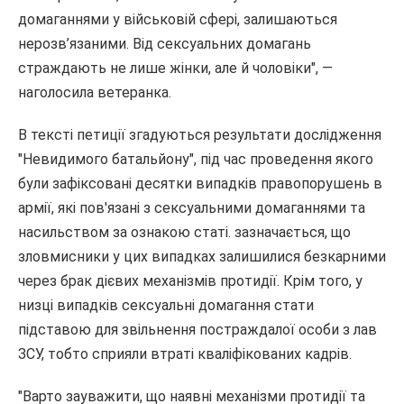
домаганнями у військовій сфері, залишаються
нерозв’язаними. Від сексуальних домагань
страждають не лише жінки, але й чоловіки", —
наголосила ветеранка.
В тексті петиції згадуються результати дослідження
"Невидимого батальйону", під час проведення якого
були зафіксовані десятки випадків правопорушень в
армії, які пов'язані з сексуальними домаганнями та
насильством за ознакою статі. зазначається, що
зловмисники у цих випадках залишилися безкарними
через брак дієвих механізмів протидії. Крім того, у
низці випадків сексуальні домагання стати
підставою для звільнення постраждалої особи з лав
ЗСУ, тобто сприяли втраті кваліфікованих кадрів.
"Варто зауважити, що наявні механізми протидії та