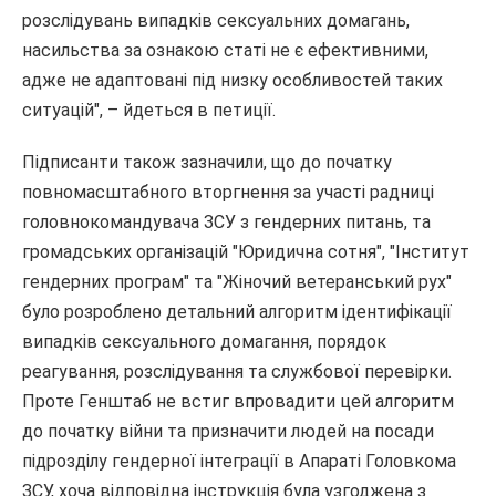
розслідувань випадків сексуальних домагань,
насильства за ознакою статі не є ефективними,
адже не адаптовані під низку особливостей таких
ситуацій", – йдеться в петиції.
Підписанти також зазначили, що до початку
повномасштабного вторгнення за участі радниці
головнокомандувача ЗСУ з гендерних питань, та
громадських організацій "Юридична сотня", "Інститут
гендерних програм" та "Жіночий ветеранський рух"
було розроблено детальний алгоритм ідентифікації
випадків сексуального домагання, порядок
реагування, розслідування та службової перевірки.
Проте Генштаб не встиг впровадити цей алгоритм
до початку війни та призначити людей на посади
підрозділу гендерної інтеграції в Апараті Головкома
ЗСУ, хоча відповідна інструкція була узгоджена з