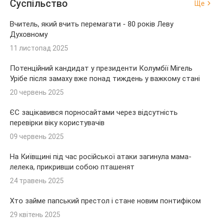
Суспільство
Ще
Вчитель, який вчить перемагати - 80 років Леву
Духовному
11 листопад 2025
Потенційний кандидат у президенти Колумбії Мігель
Урібе після замаху вже понад тиждень у важкому стані
20 червень 2025
ЄС зацікавився порносайтами через відсутність
перевірки віку користувачів
09 червень 2025
На Київщині під час російської атаки загинула мама-
лелека, прикривши собою пташенят
24 травень 2025
Хто займе папський престол і стане новим понтифіком
29 квітень 2025