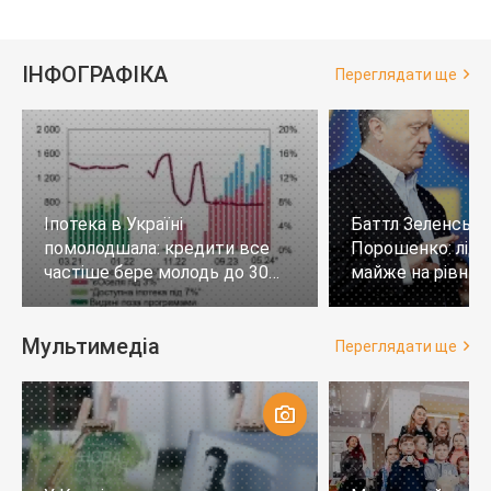
ІНФОГРАФІКА
Переглядати ще
Іпотека в Україні
Баттл Зеленськи
помолодшала: кредити все
Порошенко: лід
частіше бере молодь до 30
майже на рівних,
років
тих, хто не визн
Мультимедіа
Переглядати ще