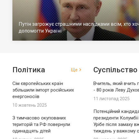
Путін загрожує страшними наслідками всім, хто хо
допомогти Україні
Політика
Суспільство
Ще
Сім європейських країн
Вчитель, який вчить 
збільшили імпорт російських
- 80 років Леву Духо
енергоносіїв
11 листопад 2025
10 жовтень 2025
Потенційний кандида
З тимчасово окупованих
президенти Колумбії
територій та РФ повернули
Урібе після замаху в
одинадцять дітей
тиждень у важкому с