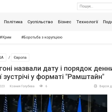
Політика
Суспільство
Бізнес
Технології
Под
Крим
Боротьба з корупцією
ША
/
Європа
гоні назвали дату і порядок денн
ї зустрічі у форматі "Рамштайн"
2023
Ксения Голубева
6
Версія д