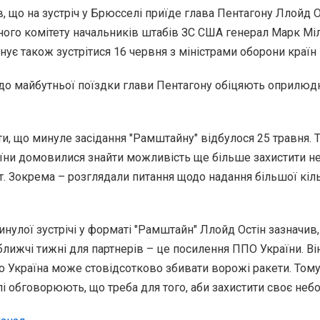
, що на зустріч у Брюсселі приїде глава Пентагону Ллойд Ос
ного комітету начальників штабів ЗС США генерал Марк Міл
анує також зустрітися 16 червня з міністрами оборони країн
до майбутньої поїздки глави Пентагону обіцяють оприлюд
ти, що минуле засідання "Рамштайну" відбулося 25 травня. Т
їни домовилися знайти можливість ще більше захистити не
. Зокрема – розглядали питання щодо надання більшої кіль
инулої зустрічі у форматі "Рамштайн" Ллойд Остін зазначив
ближчі тижні для партнерів – це посилення ППО України. Ві
о Україна може стовідсотково збивати ворожі ракети. Том
лі обговорюють, що треба для того, аби захистити своє небо