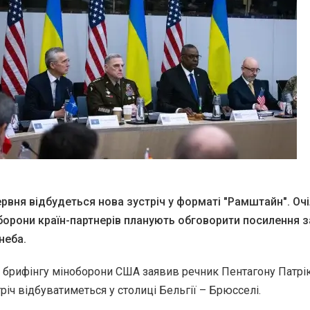
червня відбудеться нова зустріч у форматі "Рамштайн". Оч
борони країн-партнерів планують обговорити посилення з
неба.
с брифінгу міноборони США заявив речник Пентагону Патрі
річ відбуватиметься у столиці Бельгії – Брюсселі.