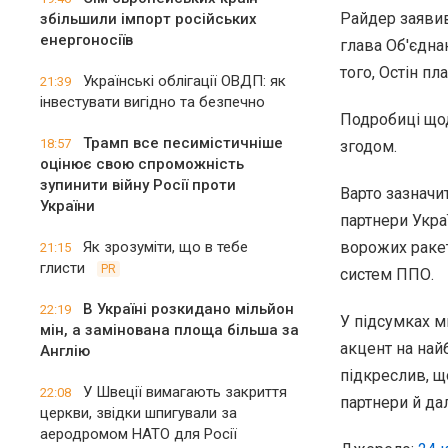
Райдер заявив
збільшили імпорт російських
енергоносіїв
глава Об'єдна
того, Остін пл
Українські облігації ОВДП: як
21:39
інвестувати вигідно та безпечно
Подробиці що
Трамп все песимістичніше
18:57
згодом.
оцінює свою спроможність
зупинити війну Росії проти
Варто зазначи
України
партнери Укра
Як зрозуміти, що в тебе
ворожих ракет
21:15
глисти
PR
систем ППО.
В Україні розкидано мільйон
22:19
У підсумках м
мін, а замінована площа більша за
акцент на най
Англію
підкреслив, щ
У Швеції вимагають закриття
22:08
партнери й да
церкви, звідки шпигували за
аеродромом НАТО для Росії