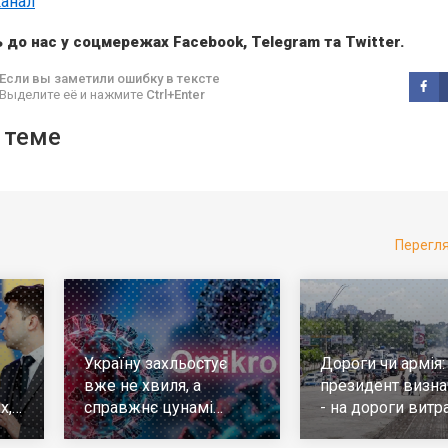
канал
 до нас у соцмережах
Facebook
,
Telegram
та
Twitter
.
Если вы заметили ошибку в тексте
Выделите её и нажмите
Ctrl+Enter
 теме
Перегл
Україну захльостує
Дороги чи армія:
вже не хвиля, а
президент визна
х,
справжнє цунамі
- на дороги витр
е
ковіда. Що робити
у 10 разів більш