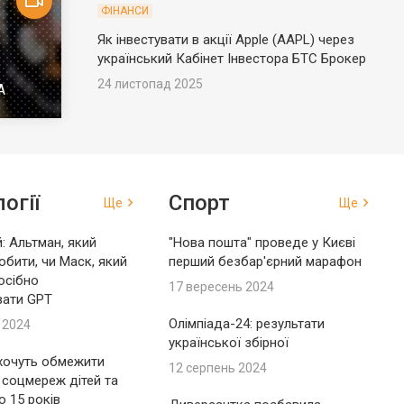
ФІНАНСИ
Як інвестувати в акції Apple (AAPL) через
український Кабінет Інвестора БТС Брокер
24 листопад 2025
А
огії
Спорт
Ще
Ще
: Альтман, який
"Нова пошта" проведе у Києві
обити, чи Маск, який
перший безбар'єрний марафон
осібно
17 вересень 2024
вати GPT
Олімпіада-24: результати
 2024
української збірної
 хочуть обмежити
12 серпень 2024
 соцмереж дітей та
до 15 років