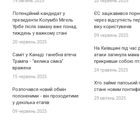
19 липень 2025
20 червень 2025
Потенційний кандидат у
ЄС зацікавився пор
президенти Колумбії Мігель
через відсутність пе
Урібе після замаху вже понад
віку користувачів
тиждень у важкому стані
09 червень 2025
20 червень 2025
На Київщині під час 
Саміт у Канаді: ганебна втеча
атаки загинула мама
Трампа - "велика сімка"
прикривши собою пт
вражена
24 травень 2025
15 червень 2025
Хто займе папський п
Розпочався новий обмін
стане новим понтиф
полоненими - він проходитиме
29 квітень 2025
у декілька етапів
09 червень 2025