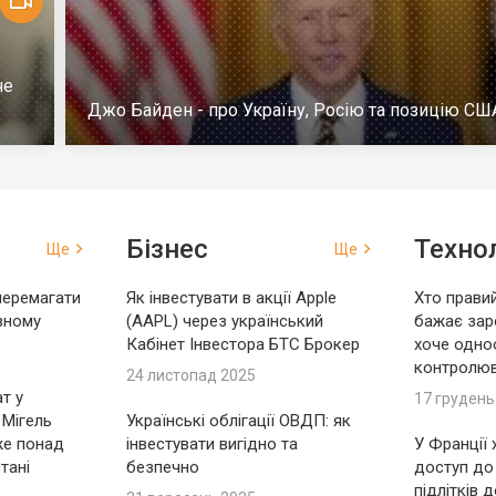
че
Джо Байден - про Україну, Росію та позицію СШ
Бізнес
Технол
Ще
Ще
перемагати
Як інвестувати в акції Apple
Хто правий
вному
(AAPL) через український
бажає зар
Кабінет Інвестора БТС Брокер
хоче одно
контролю
24 листопад 2025
т у
17 грудень
 Мігель
Українські облігації ОВДП: як
же понад
інвестувати вигідно та
У Франції
тані
безпечно
доступ до
підлітків 