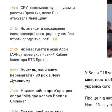
СБУ продемонструвала уламки
15:00
ракети «Орєшнік», якою РФ
атакувала Львівщину
Як зменшити споживання
21:42
електроенергії електродвигуном без
втрати продуктивності
PR
Як інвестувати в акції Apple
21:03
(AAPL) через український Кабінет
Інвестора БТС Брокер
Вчитель, який вчить
00:23
У Бельгії 15 
перемагати - 80 років Леву
міністерств о
Духовному
українського 
Надзвичайна прем'єра: рок-
23:08
опера "Міф про козака Василя
Про це під ча
Сліпака"
Нова 13-а зуст
Сім європейських країн
19:46