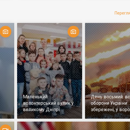
Перегл
Маленький
День восьмий: всі
волонтерський вулик у
оборони України
великому Дніпрі.
збережені, у воро
Репортаж
немає успіху