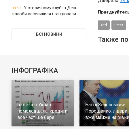
Джерело:
24 
У столичному клубі в День
08:59
Приєднуйтесь
жалоби веселилися і танцювали
Ctrl
Enter
ВСІ НОВИНИ
Также по
ІНФОГРАФІКА
Іпотека в Україні
Баттл Зеленський-
помолодшала: кредити
Порошенко: лідери
все частіше бере
вже майже на рівни
молодь до 30 років
але багато тих, хто н