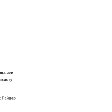
ільники
ахисту
к Райдер.