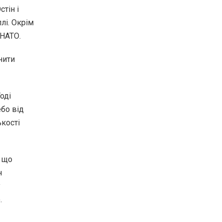
тін і
лі. Окрім
 НАТО.
нити
оді
бо від
кості
, що
н
у
.