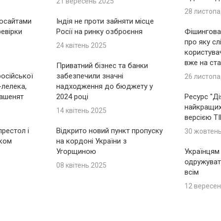
21 вересень 2025
28 листопа
носайтами
Індія не проти зайняти місце
ревірки
Росії на ринку озброєння
Фішингова 
про яку сл
24 квітень 2025
користувач
вже на ста
Приватний бізнес та банки
російської
забезпечили значні
26 листопа
-лелека,
надходження до бюджету у
ашенят
2024 році
Ресурс "Ді
найкращих 
14 квітень 2025
версією T
рестол і
Відкрито новий пункт пропуску
30 жовтен
іком
на кордоні України з
Угорщиною
Українцям
одружуват
08 квітень 2025
всім
12 вересен