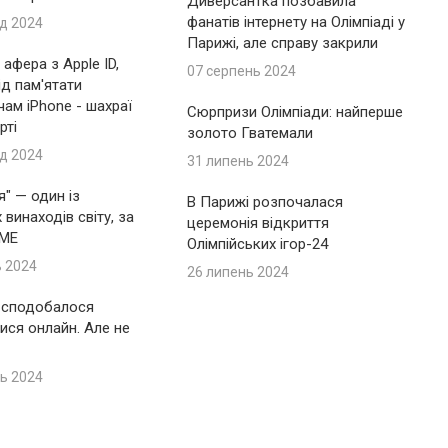
Диверсантка позбавила
фанатів інтернету на Олімпіаді у
д 2024
Парижі, але справу закрили
афера з Apple ID,
07 серпень 2024
ід пам'ятати
ам iPhone - шахраї
Сюрпризи Олімпіади: найперше
рті
золото Гватемали
д 2024
31 липень 2024
я" — один із
В Парижі розпочалася
винаходів світу, за
церемонія відкриття
IME
Олімпійських ігор-24
ь 2024
26 липень 2024
 сподобалося
ися онлайн. Але не
ь 2024