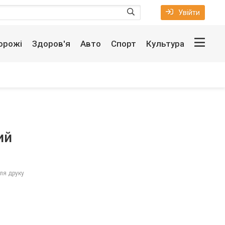
Увійти
орожі
Здоров'я
Авто
Спорт
Культура
ий
ля друку