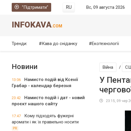
RU
"Підтримати"
Вс, 09 августа 2026
INFOKAVA
.COM
Тренди:
Кава до сніданку
Екотехнології
Новини
Війна
/
С
У Пента
Намисто подій від Ксенії
13:06
Грабар - календар березня
чергово
Намисто подій і дат - новий
23:42
23:15, 09 чер 
проєкт нашого сайту
Кому підходять фужерні
17:47
аромати і як їх правильно носити
PR