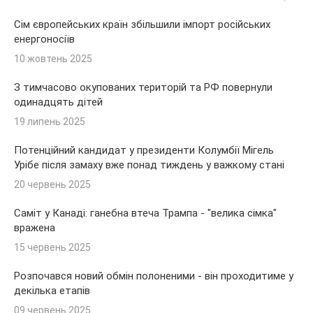
Сім європейських країн збільшили імпорт російських
енергоносіїв
10 жовтень 2025
З тимчасово окупованих територій та РФ повернули
одинадцять дітей
19 липень 2025
Потенційний кандидат у президенти Колумбії Мігель
Урібе після замаху вже понад тиждень у важкому стані
20 червень 2025
Саміт у Канаді: ганебна втеча Трампа - "велика сімка"
вражена
15 червень 2025
Розпочався новий обмін полоненими - він проходитиме у
декілька етапів
09 червень 2025