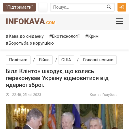
"Підтримати"
INFOKAVA
.COM
Кава до сніданку
Екотехнології
Крим
Боротьба з корупцією
Політика
/
Війна
/
США
/
Головні новини
Білл Клінтон шкодує, що колись
переконував Україну відмовитися від
ядерної зброї.
22:40, 05 кві 2023
Ксения Голубева