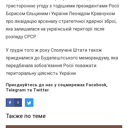
тристоронню угоду з тодішніми президентами Росії
Борисом Єльциним і України Леонідом Кравчуком
про ліквідацію арсеналу стратегічної ядерної зброї,
яка залишилася на українській території після
розпаду СРСР.
У грудні того ж року Сполучені Штати також
приєдналися до Будапештського меморандуму, яка
передбачала зобов'язання Росії поважати
територіальну цілісність України.
Приєднуйтесь до нас у соцмережах
Facebook
,
Telegram
та
Twitter
.
0
Также по теме