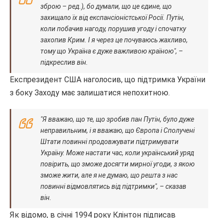
зброю – ред.), бо думали, що це єдине, що
захищало їх від експансіоністської Росії. Путін,
коли побачив нагоду, порушив угоду і спочатку
захопив Крим. І я через це почуваюсь жахливо,
тому що Україна є дуже важливою країною", –
підкреслив він.
Експрезидент США наголосив, що підтримка України
з боку Заходу має залишатися непохитною.
"Я вважаю, що те, що зробив пан Путін, було дуже
неправильним, і я вважаю, що Європа і Сполучені
Штати повинні продовжувати підтримувати
Україну. Може настати час, коли український уряд
повірить, що зможе досягти мирної угоди, з якою
зможе жити, але я не думаю, що решта з нас
повинні відмовлятись від підтримки", – сказав
він.
Як відомо, в січні 1994 року Клінтон підписав