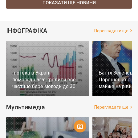
ПОКАЗАТИ ЩЕ НОВИНИ
ІНФОГРАФІКА
Переглядати ще
Іпотека в Україні
Баттл Зеленськи
помолодшала: кредити все
Порошенко: лід
частіше бере молодь до 30
майже на рівних,
років
тих, хто не визн
Мультимедіа
Переглядати ще