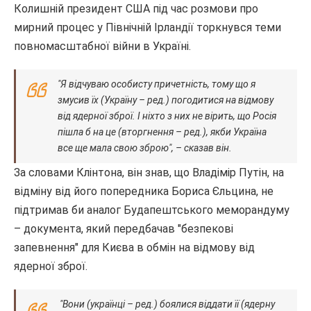
Колишній президент США під час розмови про
мирний процес у Північній Ірландії торкнувся теми
повномасштабної війни в Україні.
"Я відчуваю особисту причетність, тому що я
змусив їх (Україну – ред.) погодитися на відмову
від ядерної зброї. І ніхто з них не вірить, що Росія
пішла б на це (вторгнення – ред.), якби Україна
все ще мала свою зброю", – сказав він.
За словами Клінтона, він знав, що Владімір Путін, на
відміну від його попередника Бориса Єльцина, не
підтримав би аналог Будапештського меморандуму
– документа, який передбачав "безпекові
запевнення" для Києва в обмін на відмову від
ядерної зброї.
"Вони (українці – ред.) боялися віддати її (ядерну