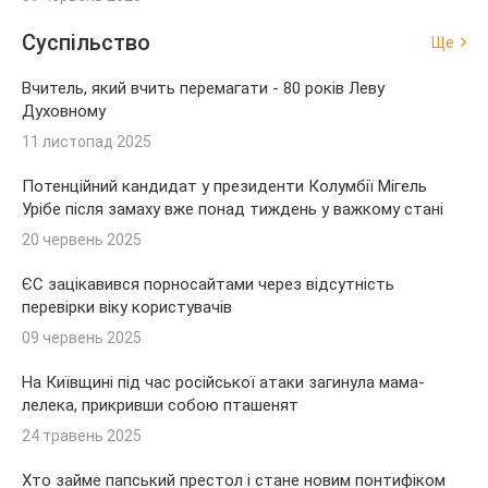
Суспільство
Ще
Вчитель, який вчить перемагати - 80 років Леву
Духовному
11 листопад 2025
Потенційний кандидат у президенти Колумбії Мігель
Урібе після замаху вже понад тиждень у важкому стані
20 червень 2025
ЄС зацікавився порносайтами через відсутність
перевірки віку користувачів
09 червень 2025
На Київщині під час російської атаки загинула мама-
лелека, прикривши собою пташенят
24 травень 2025
Хто займе папський престол і стане новим понтифіком