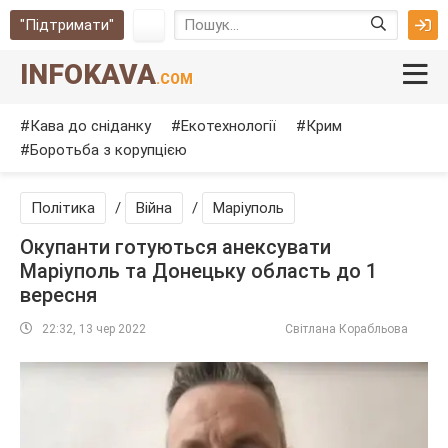
"Підтримати"
INFOKAVA
.COM
Кава до сніданку
Екотехнології
Крим
Боротьба з корупцією
Політика
/
Війна
/
Маріуполь
Окупанти готуються анексувати
Маріуполь та Донецьку область до 1
вересня
22:32, 13 чер 2022
Світлана Корабльова