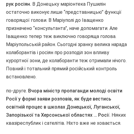
рук росіян.
В Донецьку маріонтека Пушилін
остаточно виконує лише “представницькі” функції
говорящої голови. В Маріуполі до Іващенко
призначено “консультанта”, наче допомагати. Але
Іващенко тепер теж виключно говоряща голова.
Маріупольській район. Сьогодні зранку велика нарада
колаборантів і росіян про розподіл зон впливу
курортної зони, де колаборанти теж отримали нічого.
Повний і тотальний прямий російський контроль
встановлено.
по-друге.
Вчора міністр пропаганди молоді освіти
Росії у формі заяви розповів, як буде вестись
освітній процес в школах Донецької, Луганської,
Запорізької та Херсонської областях … Росі
ї. Ніяких
квазіреспублик і сателітів. Ніхто вже не ховається.