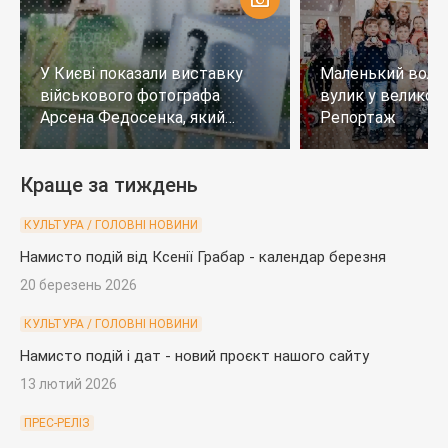
У Києві показали виставку
Маленький воло
військового фотографа
вулик у великому
Арсена Федосенка, який
Репортаж
загинув на війні
Краще за тиждень
КУЛЬТУРА / ГОЛОВНІ НОВИНИ
Намисто подій від Ксенії Грабар - календар березня
20 березень 2026
КУЛЬТУРА / ГОЛОВНІ НОВИНИ
Намисто подій і дат - новий проєкт нашого сайту
13 лютий 2026
ПРЕС-РЕЛІЗ