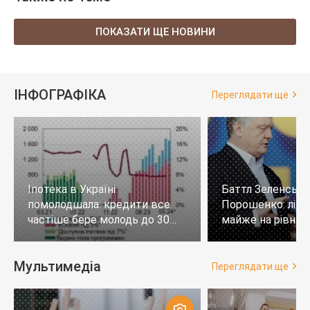
ПОКАЗАТИ ЩЕ НОВИНИ
ІНФОГРАФІКА
Переглядати ще
Іпотека в Україні
Баттл Зеленськи
помолодшала: кредити все
Порошенко: лід
частіше бере молодь до 30
майже на рівних,
років
тих, хто не визн
Мультимедіа
Переглядати ще