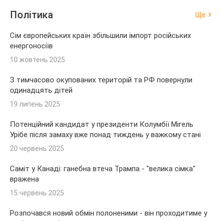
Політика
Ще
Сім європейських країн збільшили імпорт російських
енергоносіїв
10 жовтень 2025
З тимчасово окупованих територій та РФ повернули
одинадцять дітей
19 липень 2025
Потенційний кандидат у президенти Колумбії Мігель
Урібе після замаху вже понад тиждень у важкому стані
20 червень 2025
Саміт у Канаді: ганебна втеча Трампа - "велика сімка"
вражена
15 червень 2025
Розпочався новий обмін полоненими - він проходитиме у