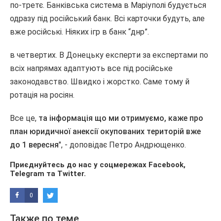
по-третє. Банківська система в Маріуполі будується
одразу під російський банк. Всі карточки будуть, але
вже російські. Ніяких ігр в банк “днр”.
в четвертих. В Донецьку експерти за експертами по
всіх напрямах адаптують все під російське
законодавство. Швидко і жорстко. Саме тому й
ротація на росіян.
Все це,
та інформація що ми отримуємо, каже про
план юридичної анексії окупованих територій вже
до 1 вересня
", - доповідає Петро Андрющенко.
Приєднуйтесь до нас у соцмережах
Facebook
,
Telegram
та
Twitter
.
0
Также по теме