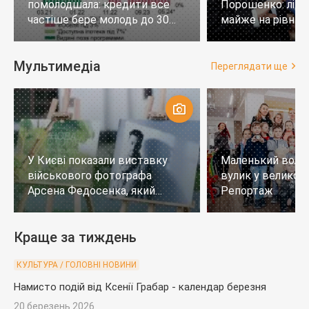
помолодшала: кредити все
Порошенко: лід
частіше бере молодь до 30
майже на рівних,
років
тих, хто не визн
Мультимедіа
Переглядати ще
У Києві показали виставку
Маленький воло
військового фотографа
вулик у великому
Арсена Федосенка, який
Репортаж
загинув на війні
Краще за тиждень
КУЛЬТУРА / ГОЛОВНІ НОВИНИ
Намисто подій від Ксенії Грабар - календар березня
20 березень 2026