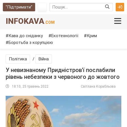
"Підтримати"
INFOKAVA
.COM
Кава до сніданку
Екотехнології
Крим
Боротьба з корупцією
Політика
/
Війна
У невизнаному Придністров'ї послабили
рівень небезпеки з червоного до жовтого
18:10, 25 травень 2022
Світлана Корабльова