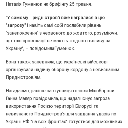
Наталія Гуменюк на брифінгу 25 травня.
"
У самому Придністров'ї вже награлися в цю
"загрозу"
і навіть самі собі послабили рівень
"занепокоєння" з червоного до жовтого, розуміючи,
що такі провокації не мають жодного впливу на
Україну", – повідомилаГуменюк.
Вона також запевнила, що українські військові
організували надійну оборону кордону з невизнаним
Придністров’ям.
Нагадаємо, раніше заступниця голови Міноборони
Ганна Маляр повідомила, що надалі існує загроза
використання Росією території Білорусі та
невизнаного Придністров'я для завдання ударів по
Україні. РФ "на всіх фронтах" готується для можливих