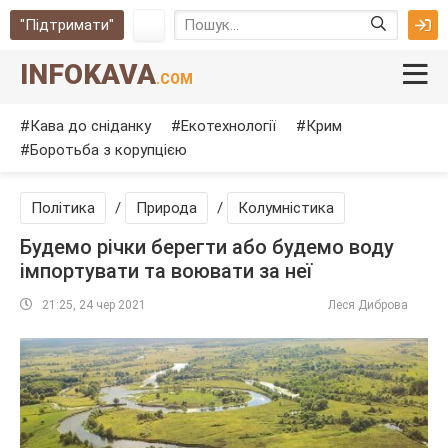
"Підтримати"
INFOKAVA
.COM
Кава до сніданку
Екотехнології
Крим
Боротьба з корупцією
Політика
/
Природа
/
Колумністика
Будемо річки берегти або будемо воду
імпортувати та воювати за неї
21:25, 24 чер 2021
Леся Диброва