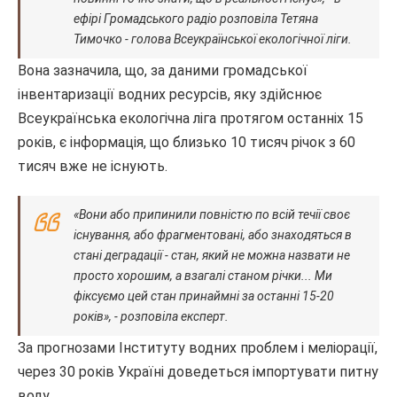
ефірі Громадського радіо розповіла Тетяна
Тимочко - голова Всеукраїнської екологічної ліги.
Вона зазначила, що, за даними громадської
інвентаризації водних ресурсів, яку здійснює
Всеукраїнська екологічна ліга протягом останніх 15
років, є інформація, що близько 10 тисяч річок з 60
тисяч вже не існують.
«Вони або припинили повністю по всій течії своє
існування, або фрагментовані, або знаходяться в
стані деградації - стан, який не можна назвати не
просто хорошим, а взагалі станом річки... Ми
фіксуємо цей стан принаймні за останні 15-20
років», - розповіла експерт.
За прогнозами Інституту водних проблем і меліорації,
через 30 років Україні доведеться імпортувати питну
воду.