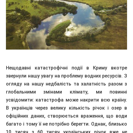
Нещодавні катастрофічні події в Криму вкотре
звернули нашу увагу на проблему водних ресурсів. З
огляду на нашу недбалість та халатність разом з
глобальними змінами клімату, ми повинні
усвідомити: катастрофа може накрити всю країну.
В українців через велику кількість річок і озер в
офіційних даних, створюється враження, що води
багато і тому її не потрібно берегти. Однак, близько
10 тисяч з 60 тисяч українських річок вже не