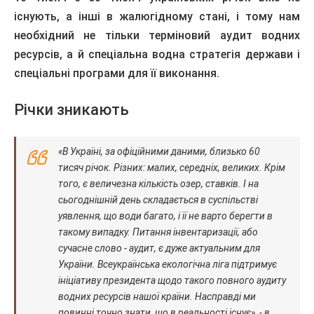
існують, а інші в жалюгідному стані, і тому нам
необхідний не тільки терміновий аудит водних
ресурсів, а й спеціальна водна стратегія держави і
спеціальні програми для її виконання.
Річки зникають
«В Україні, за офіційними даними, близько 60
тисяч річок. Різних: малих, середніх, великих. Крім
того, є величезна кількість озер, ставків. І на
сьогоднішній день складається в суспільстві
уявлення, що води багато, і її не варто берегти в
такому випадку. Питання інвентаризації, або
сучасне слово - аудит, є дуже актуальним для
України. Всеукраїнська екологічна ліга підтримує
ініціативу президента щодо такого повного аудиту
водних ресурсів нашої країни. Насправді ми
повинні точно знати, що в реальності існує», - в