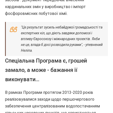
кардинальних змін у виробництво і імпорт
фосфоровмісних побутової хімії.
"Це результат зусиль небайдужої громадськості та
експертних кіл, що діють завдяки допомозі і
впливу Євросоюзу і міжнародних проектів. Якби
не це, влада б досі розводила руками", - упевнений
Неліпа.
Спеціальна Програма є, грошей
замало, а може - бажання її
виконувати...
В рамках Програми протягом 2013-2020 років
реалізовувалися заходи щодо першочергового
забезпечення централізованим водопостачанням
сільських населених пунктів, що користуються