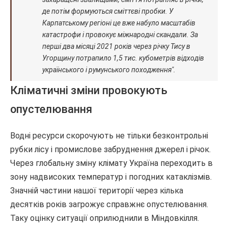
де потім формуються сміттєві пробки. У
Карпатському регіоні це вже набуло масштабів
катастрофи і провокує міжнародні скандали. За
перші два місяці 2021 років через річку Тису в
Угорщину потрапило 1,5 тис. кубометрів відходів
українського і румунського походження".
Кліматичні зміни провокують
опустелювання
Водні ресурси скорочують не тільки безконтрольні
рубки лісу і промислове забруднення джерел і річок.
Через глобальну зміну клімату Україна переходить в
зону надвисоких температур і погодних катаклізмів.
Значній частини нашої території через кілька
десятків років загрожує справжнє опустелювання.
Таку оцінку ситуації оприлюднили в Міндовкілля.