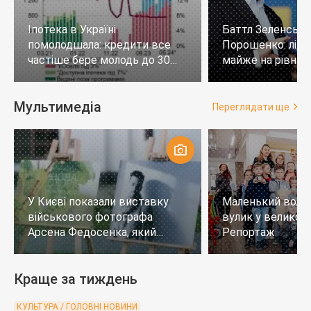
Іпотека в Україні
Баттл Зеленськи
помолодшала: кредити все
Порошенко: лід
частіше бере молодь до 30
майже на рівних,
років
тих, хто не визн
Мультимедіа
Переглядати ще
У Києві показали виставку
Маленький воло
військового фотографа
вулик у великому
Арсена Федосенка, який
Репортаж
загинув на війні
Краще за тиждень
КУЛЬТУРА / ГОЛОВНІ НОВИНИ