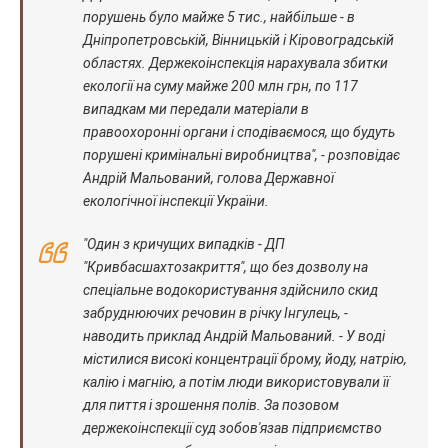
порушень було майже 5 тис., найбільше - в
Дніпропетровській, Вінницькій і Кіровоградській
областях. Держекоінспекція нарахувала збитки
екології на суму майже 200 млн грн, по 117
випадкам ми передали матеріали в
правоохоронні органи і сподіваємося, що будуть
порушені кримінальні виробництва", - розповідає
Андрій Мальований, голова Державної
екологічної інспекції України.
"Один з кричущих випадків - ДП
"Кривбасшахтозакриття", що без дозволу на
спеціальне водокористування здійснило скид
забруднюючих речовин в річку Інгулець, -
наводить приклад Андрій Мальований. - У воді
містилися високі концентрації брому, йоду, натрію,
калію і магнію, а потім люди використовували її
для пиття і зрошення полів. За позовом
держекоінспекції суд зобов'язав підприємство