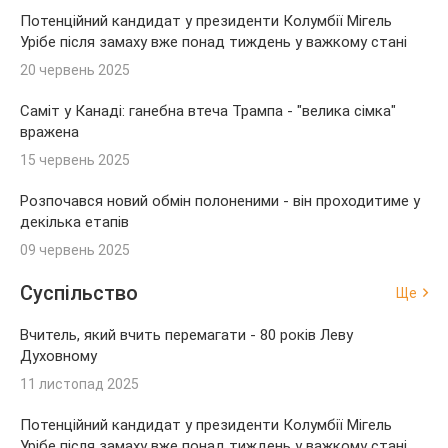
Потенційний кандидат у президенти Колумбії Мігель
Урібе після замаху вже понад тиждень у важкому стані
20 червень 2025
Саміт у Канаді: ганебна втеча Трампа - "велика сімка"
вражена
15 червень 2025
Розпочався новий обмін полоненими - він проходитиме у
декілька етапів
09 червень 2025
Суспільство
Ще
Вчитель, який вчить перемагати - 80 років Леву
Духовному
11 листопад 2025
Потенційний кандидат у президенти Колумбії Мігель
Урібе після замаху вже понад тиждень у важкому стані