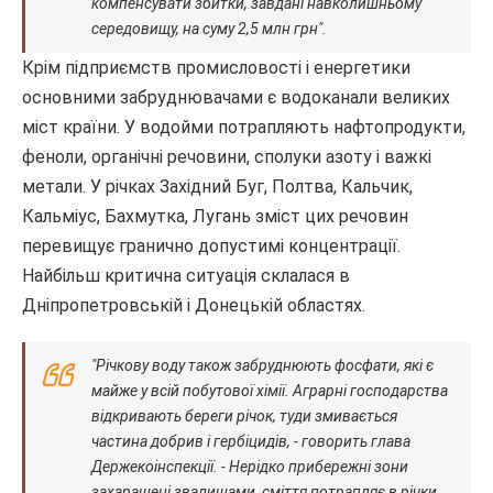
компенсувати збитки, завдані навколишньому
середовищу, на суму 2,5 млн грн".
Крім підприємств промисловості і енергетики
основними забруднювачами є водоканали великих
міст країни. У водойми потрапляють нафтопродукти,
феноли, органічні речовини, сполуки азоту і важкі
метали. У річках Західний Буг, Полтва, Кальчик,
Кальміус, Бахмутка, Лугань зміст цих речовин
перевищує гранично допустимі концентрації.
Найбільш критична ситуація склалася в
Дніпропетровській і Донецькій областях.
"Річкову воду також забруднюють фосфати, які є
майже у всій побутової хімії. Аграрні господарства
відкривають береги річок, туди змивається
частина добрив і гербіцидів, - говорить глава
Держекоінспекції. - Нерідко прибережні зони
захаращені звалищами, сміття потрапляє в річки,