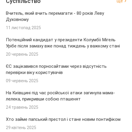
Суспільство
Ще
Вчитель, який вчить перемагати - 80 років Леву
Духовному
11 листопад 2025
Потенційний кандидат у президенти Колумбії Мігель
Урібе після замаху вже понад тиждень у важкому стані
20 червень 2025
ЄС зацікавився порносайтами через відсутність
перевірки віку користувачів
09 червень 2025
На Київщині під час російської атаки загинула мама-
лелека, прикривши собою пташенят
24 травень 2025
Хто займе папський престол і стане новим понтифіком
29 квітень 2025