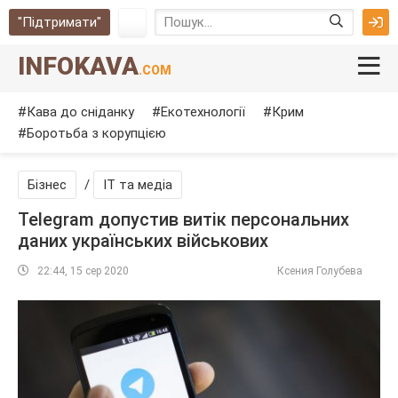
"Підтримати"
INFOKAVA
.COM
Кава до сніданку
Екотехнології
Крим
Боротьба з корупцією
Бізнес
/
IT та медіа
Telegram допустив витік персональних
даних українських військових
22:44, 15 сер 2020
Ксения Голубева