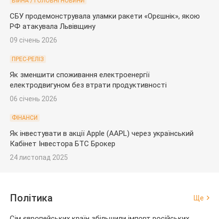
ВІЙНА / ГОЛОВНІ НОВИНИ
СБУ продемонструвала уламки ракети «Орєшнік», якою
РФ атакувала Львівщину
09 січень 2026
ПРЕС-РЕЛІЗ
Як зменшити споживання електроенергії
електродвигуном без втрати продуктивності
06 січень 2026
ФІНАНСИ
Як інвестувати в акції Apple (AAPL) через український
Кабінет Інвестора БТС Брокер
24 листопад 2025
Політика
Ще
Сім європейських країн збільшили імпорт російських