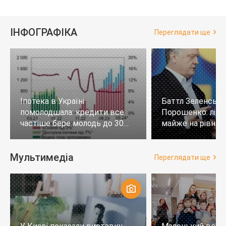
ІНФОГРАФІКА
Переглядати ще
Іпотека в Україні
Баттл Зеленськи
помолодшала: кредити все
Порошенко: лід
частіше бере молодь до 30
майже на рівних,
років
тих, хто не визн
Мультимедіа
Переглядати ще