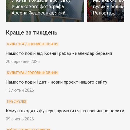
У Києві показали виставку
Маленький воло
військового фотографа
вулик у великому
Арсена Федосенка, який
Репортаж
загинув на війні
Краще за тиждень
КУЛЬТУРА / ГОЛОВНІ НОВИНИ
Намисто подій від Ксенії Грабар - календар березня
20 березень 2026
КУЛЬТУРА / ГОЛОВНІ НОВИНИ
Намисто подій і дат - новий проєкт нашого сайту
13 лютий 2026
ПРЕС-РЕЛІЗ
Кому підходять фужерні аромати і як їх правильно носити
09 січень 2026