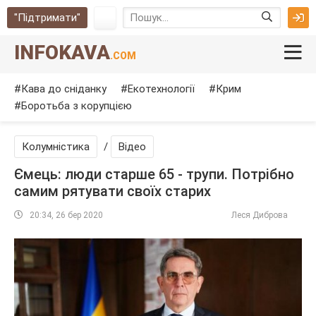
"Підтримати"
INFOKAVA
.COM
Кава до сніданку
Екотехнології
Крим
Боротьба з корупцією
Колумністика
/
Відео
Ємець: люди старше 65 - трупи. Потрібно
самим рятувати своїх старих
20:34, 26 бер 2020
Леся Диброва