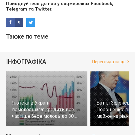
Приєднуйтесь до нас у соцмережах
Facebook
,
Telegram
та
Twitter
.
0
Также по теме
ІНФОГРАФІКА
Переглядати ще
Іпотека в Україні
Баттл Зеленськи
помолодшала: кредити все
Порошенко: лід
частіше бере молодь до 30
майже на рівних,
років
тих, хто не визн