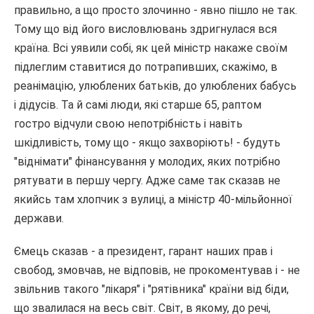
правильно, а що просто злочинно - явно пішло не так.
Тому що від його висловлювань здригнулася вся
країна. Всі уявили собі, як цей міністр накаже своїм
підлеглим ставитися до потрапивших, скажімо, в
реанімацію, улюблених батьків, до улюблених бабусь
і дідусів. Та й самі люди, які старше 65, раптом
гостро відчули свою непотрібність і навіть
шкідливість, тому що - якщо захворіють! - будуть
"віднімати" фінансування у молодих, яких потрібно
рятувати в першу чергу. Адже саме так сказав не
якийсь там хлопчик з вулиці, а міністр 40-мільйонної
держави.
Ємець сказав - а президент, гарант наших прав і
свобод, змовчав, не відповів, не прокоментував і - не
звільнив такого "лікаря" і "рятівника" країни від біди,
що звалилася на весь світ. Світ, в якому, до речі,