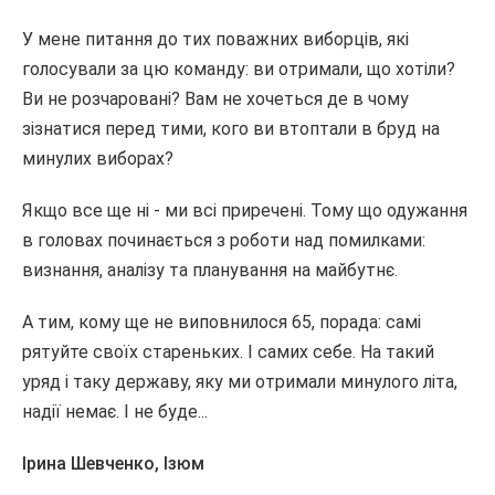
У мене питання до тих поважних виборців, які
голосували за цю команду: ви отримали, що хотіли?
Ви не розчаровані? Вам не хочеться де в чому
зізнатися перед тими, кого ви втоптали в бруд на
минулих виборах?
Якщо все ще ні - ми всі приречені. Тому що одужання
в головах починається з роботи над помилками:
визнання, аналізу та планування на майбутнє.
А тим, кому ще не виповнилося 65, порада: самі
рятуйте своїх стареньких. І самих себе. На такий
уряд і таку державу, яку ми отримали минулого літа,
надії немає. І не буде...
Ірина Шевченко, Ізюм