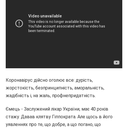
Коронавірус дійсно оголює все: дурість,
жорстокість, безпринципність, аморальність,
жадібність і, на жаль, профнепридатність.
Ємець - Заслужений лікар України, має 40 років
стажу. Давав клятву Гіппократа. Але щось в його
уявленнях про те, що добре, а що погано, що