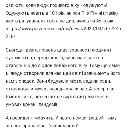
радіють, коли люди похилого віку - одужують!
Одужують навіть в 101 рік, як пан П. з Ріміні (Італія),
якого рятували, як і всіх, не дивлячись на його вік!
https://www.pravda.com.ua/rus/news/2020/03/26/7245
218/
Сьогодні взагалі рівень цивілізованості людини і
суспільства, серед іншого, визначається і по
ставленню до людей поважного віку. Тому що саме
ці люди створили для нас цей світ і залишають його
нам у спадок. Вони будували міста, садили сади,
створювали музеї і народжували нас. А тепер пан
Ємець каже, що на них не варто витрачатися в
умовах кризи і пандемії.
А президент мовчить. У нього немає грошей, тому
що все провалено і "зашкварено".