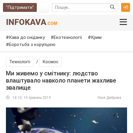
"Підтримати"
INFOKAVA
.COM
Кава до сніданку
Екотехнології
Крим
Боротьба з корупцією
Технології
/
Космос
Ми живемо у смітнику: людство
влаштувало навколо планети жахливе
звалище
18:10, 10 травень 2019
Леся Диброва