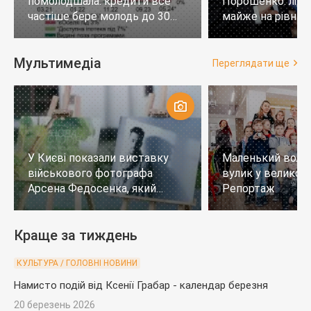
помолодшала: кредити все
Порошенко: лід
частіше бере молодь до 30
майже на рівних,
років
тих, хто не визн
Мультимедіа
Переглядати ще
У Києві показали виставку
Маленький воло
військового фотографа
вулик у великому
Арсена Федосенка, який
Репортаж
загинув на війні
Краще за тиждень
КУЛЬТУРА / ГОЛОВНІ НОВИНИ
Намисто подій від Ксенії Грабар - календар березня
20 березень 2026