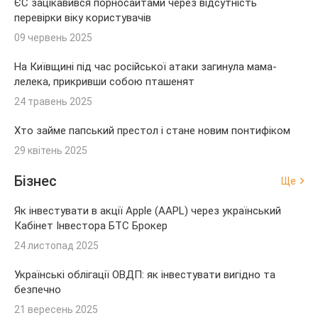
ЄС зацікавився порносайтами через відсутність
перевірки віку користувачів
09 червень 2025
На Київщині під час російської атаки загинула мама-
лелека, прикривши собою пташенят
24 травень 2025
Хто займе папський престол і стане новим понтифіком
29 квітень 2025
Бізнес
Ще
Як інвестувати в акції Apple (AAPL) через український
Кабінет Інвестора БТС Брокер
24 листопад 2025
Українські облігації ОВДП: як інвестувати вигідно та
безпечно
21 вересень 2025