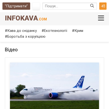
"Підтримати"
INFOKAVA
.COM
Кава до сніданку
Екотехнології
Крим
Боротьба з корупцією
Відео