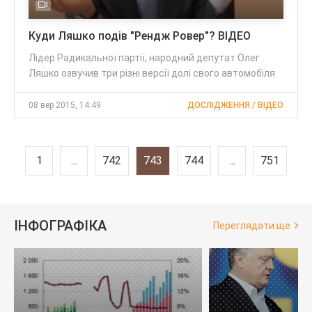
Куди Ляшко подів "Рендж Ровер"? ВІДЕО
Лідер Радикальної партії, народний депутат Олег
Ляшко озвучив три різні версії долі свого автомобіля
08 вер 2015, 14:49
ДОСЛІДЖЕННЯ / ВІДЕО
1
...
742
743
744
...
751
ІНФОГРАФІКА
Переглядати ще