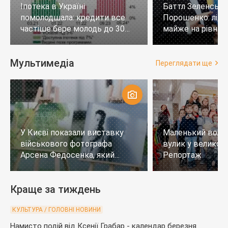
Іпотека в Україні
Баттл Зеленськи
помолодшала: кредити все
Порошенко: лід
частіше бере молодь до 30
майже на рівних,
років
тих, хто не визн
Мультимедіа
Переглядати ще
У Києві показали виставку
Маленький воло
військового фотографа
вулик у великому
Арсена Федосенка, який
Репортаж
загинув на війні
Краще за тиждень
КУЛЬТУРА / ГОЛОВНІ НОВИНИ
Намисто подій від Ксенії Грабар - календар березня