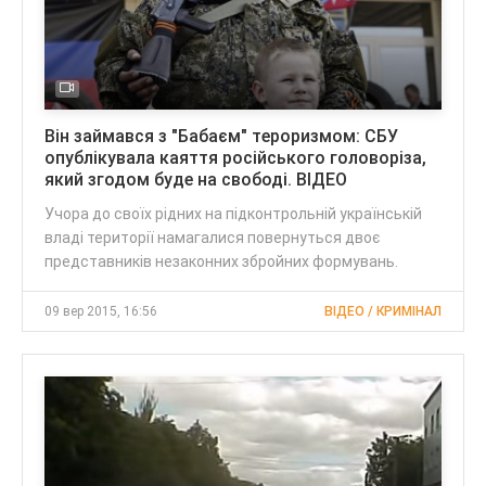
Він займався з "Бабаєм" тероризмом: СБУ
опублікувала каяття російського головоріза,
який згодом буде на свободі. ВІДЕО
Учора до своїх рідних на підконтрольній українській
владі території намагалися повернуться двоє
представників незаконних збройних формувань.
09 вер 2015, 16:56
ВІДЕО / КРИМІНАЛ