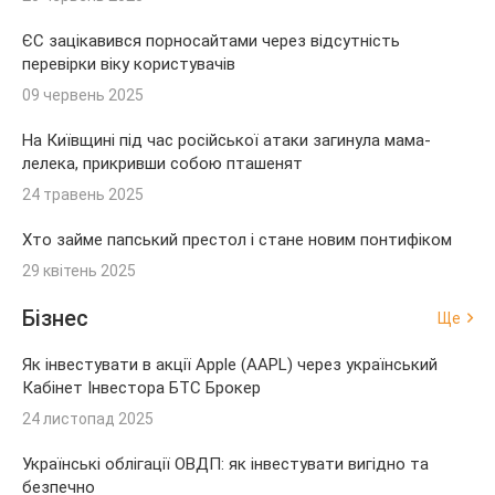
ЄС зацікавився порносайтами через відсутність
перевірки віку користувачів
09 червень 2025
На Київщині під час російської атаки загинула мама-
лелека, прикривши собою пташенят
24 травень 2025
Хто займе папський престол і стане новим понтифіком
29 квітень 2025
Бізнес
Ще
Як інвестувати в акції Apple (AAPL) через український
Кабінет Інвестора БТС Брокер
24 листопад 2025
Українські облігації ОВДП: як інвестувати вигідно та
безпечно