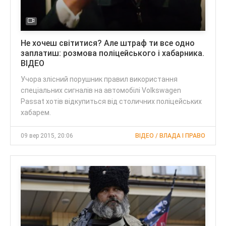
Не хочеш світитися? Але штраф ти все одно
заплатиш: розмова поліцейського і хабарника.
ВІДЕО
Учора злісний порушник правил використання
спеціальних сигналів на автомобілі Volkswagen
Passat хотів відкупиться від столичних поліцейських
хабарем.
09 вер 2015, 20:06
ВІДЕО / ВЛАДА І ПРАВО