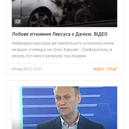
Лобове зіткнення Лексуса з Дачією. ВІДЕО
Неймовірні наслідки автомобільного зіткнення зняли
на відео очевидці на трасі Харьків – Сімферополь, в
результаті якого загинули три людини.
09 вер 2015, 12:57
ВІДЕО / ПОДІЇ