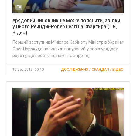
Урядовий чиновник не може пояснити, звідки
у нього Рейндж-Ровер і елітна квартира (ТБ,
Відео)
Перший заступник Міністра Кабінету Міністрів України
Олег Паракуда насиільки занурений у свою урядову
роботу, що просто не пам'ятає про те,
10 вер 2015, 00:10
ДОСЛІДЖЕННЯ / СКАНДАЛ / ВІДЕО