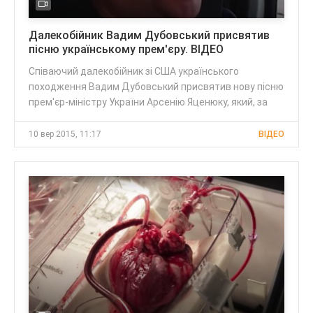
Далекобійник Вадим Дубовський присвятив
пісню українському прем'єру. ВІДЕО
Співаючий далекобійник зі США українського
походження Вадим Дубовський присвятив нову пісню
прем'єр-міністру України Арсенію Яценюку, який, за
10 вер 2015, 11:17
ВІДЕО