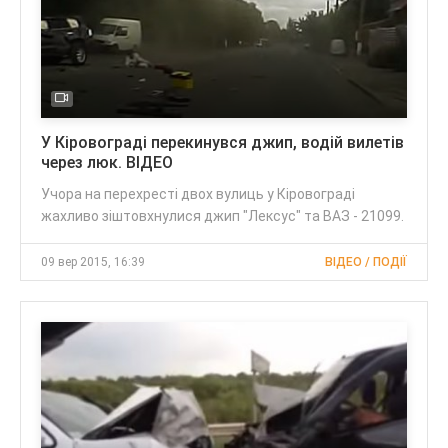
У Кіровограді перекинувся джип, водій вилетів
через люк. ВІДЕО
Учора на перехресті двох вулиць у Кіровограді
жахливо зіштовхнулися джип "Лексус" та ВАЗ - 21099.
09 вер 2015, 16:39
ВІДЕО / ПОДІЇ