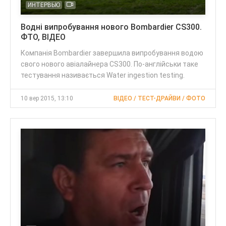
ИНТЕРВЬЮ
Водні випробування нового Bombardier CS300.
ФТО, ВІДЕО
Компанія Bombardier завершила випробування водою
свого нового авіалайнера CS300. По-англійськи таке
тестування називається Water ingestion testing.
10 вер 2015, 13:10
ВІДЕО / ТЕСТ-ДРАЙВИ / ФОТО