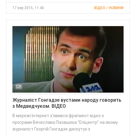
17 вер 2015, 11:40
ВІДЕО / НОВИНИ
Журналіст Гонгадзе вустами народу говорить
з Медведчуком. ВІДЕО
В мережі Інтернет з'явився фрагмент відео з
програми Вячеслава Піховшека "Епіцентр" на якому
журналіст Георгій Гонгадзе дискутує з