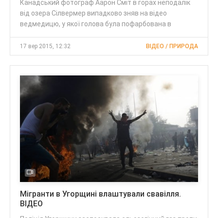
Канадський фотограф Аарон Сміт в горах неподалік
від озера Сілвермер випадково зняв на відео
ведмедицю, у якої голова була пофарбована в
17 вер 2015, 12:32
ВІДЕО / ПРИРОДА
Мігранти в Угорщині влаштували свавілля.
ВІДЕО