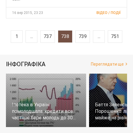
16 вер 2015, 23:23
ВІДЕО / ПОДІЇ
1
...
737
738
739
...
751
ІНФОГРАФІКА
Переглядати ще
Іпотека в Україні
Баттл Зеленськи
помолодшала: кредити все
Порошенко: лід
частіше бере молодь до 30
майже на рівних,
років
тих, хто не визн