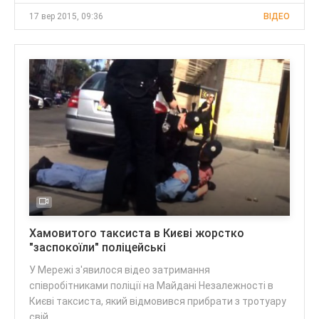
17 вер 2015, 09:36
ВІДЕО
Хамовитого таксиста в Києві жорстко
"заспокоїли" поліцейські
У Мережі з'явилося відео затримання
співробітниками поліції на Майдані Незалежності в
Києві таксиста, який відмовився прибрати з тротуару
свій