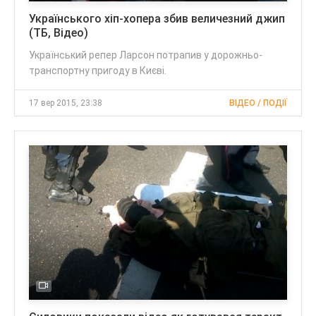
Українського хіп-хопера збив величезний джип
(ТБ, Відео)
Український репер Ларсон потрапив у дорожньо-
транспортну пригоду в Києві.
17 вер 2015, 23:38
ВІДЕО / ПОДІЇ