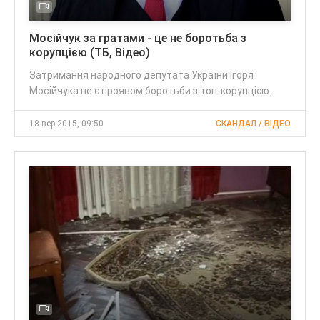
Мосійчук за гратами - це не боротьба з
корупцією (ТБ, Відео)
Затримання народного депутата України Ігоря
Мосійчука не є проявом боротьби з топ-корупцією.
18 вер 2015, 09:50
СКАНДАЛ / ВІДЕО