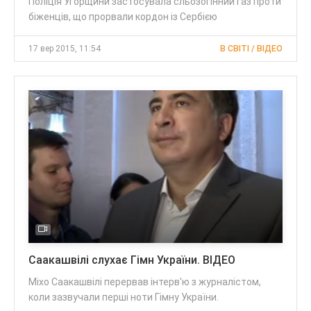
Поліція Угорщини застосувала сльозогінний газ проти
біженців, що прорвали кордон із Сербією
17 вер 2015, 11:54
В СВІТІ / ВІДЕО
Саакашвілі слухає Гімн України. ВІДЕО
Міхо Саакашвілі перервав інтерв'ю з журналістом,
коли зазвучали перші ноти Гімну України.