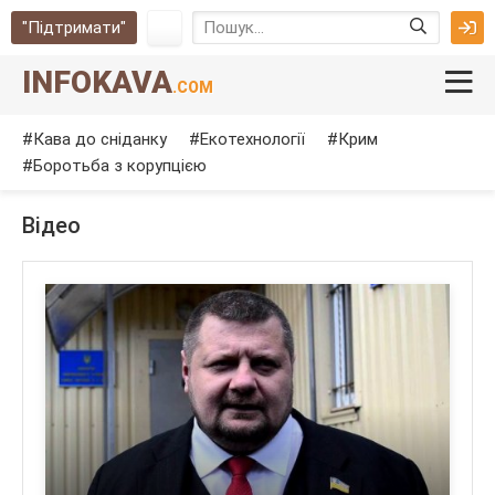
"Підтримати"
INFOKAVA
.COM
Кава до сніданку
Екотехнології
Крим
Боротьба з корупцією
Відео