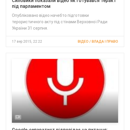
Силовики показали відео як готувався теракт
під парламентом
Опубліковано відео начебто підготовки
терористичного акту під стінами Верховної Ради
України 31 серпня.
17 вер 2015, 22:22
ВІДЕО / ВЛАДА І ПРАВО
Google-сепаратист відповідає на питання: