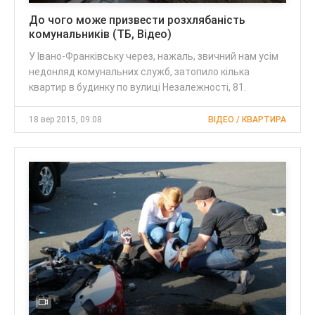
До чого може призвести розхлябаність
комунальників (ТБ, Відео)
У Івано-Франківську через, нажаль, звичний нам усім
недонляд комунальних служб, затопило кілька
квартир в будинку по вулиці Незалежності, 81.
18 вер 2015, 09:08
ВІДЕО / КВАРТИРА