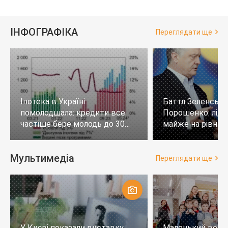
ІНФОГРАФІКА
Переглядати ще
Іпотека в Україні
Баттл Зеленськи
помолодшала: кредити все
Порошенко: лід
частіше бере молодь до 30
майже на рівних,
років
тих, хто не визн
Мультимедіа
Переглядати ще
У Києві показали виставку
Маленький воло