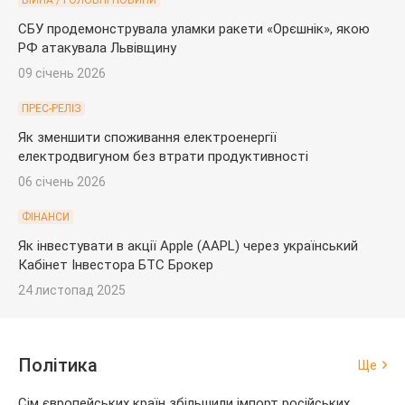
ВІЙНА / ГОЛОВНІ НОВИНИ
СБУ продемонструвала уламки ракети «Орєшнік», якою
РФ атакувала Львівщину
09 січень 2026
ПРЕС-РЕЛІЗ
Як зменшити споживання електроенергії
електродвигуном без втрати продуктивності
06 січень 2026
ФІНАНСИ
Як інвестувати в акції Apple (AAPL) через український
Кабінет Інвестора БТС Брокер
24 листопад 2025
Політика
Ще
Сім європейських країн збільшили імпорт російських