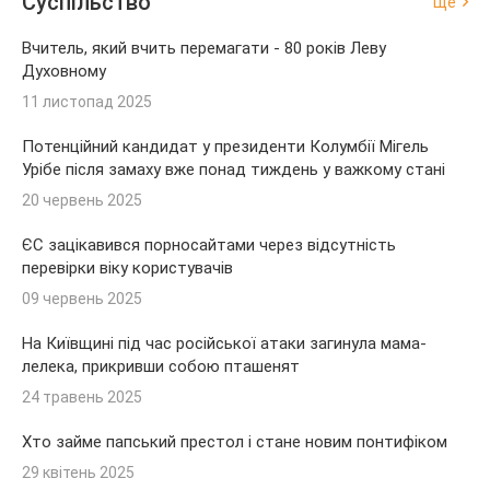
Суспільство
Ще
Вчитель, який вчить перемагати - 80 років Леву
Духовному
11 листопад 2025
Потенційний кандидат у президенти Колумбії Мігель
Урібе після замаху вже понад тиждень у важкому стані
20 червень 2025
ЄС зацікавився порносайтами через відсутність
перевірки віку користувачів
09 червень 2025
На Київщині під час російської атаки загинула мама-
лелека, прикривши собою пташенят
24 травень 2025
Хто займе папський престол і стане новим понтифіком
29 квітень 2025