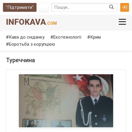
"Підтримати"
INFOKAVA
.COM
Кава до сніданку
Екотехнології
Крим
Боротьба з корупцією
Туреччина