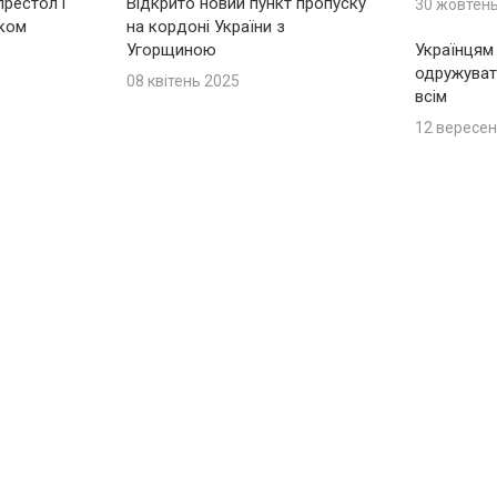
рестол і
Відкрито новий пункт пропуску
30 жовтен
іком
на кордоні України з
Угорщиною
Українцям
одружуват
08 квітень 2025
всім
12 вересен