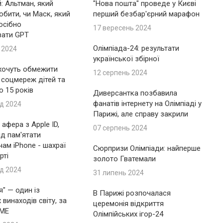
: Альтман, який
"Нова пошта" проведе у Києві
обити, чи Маск, який
перший безбар'єрний марафон
осібно
17 вересень 2024
вати GPT
Олімпіада-24: результати
 2024
української збірної
 хочуть обмежити
12 серпень 2024
 соцмереж дітей та
до 15 років
Диверсантка позбавила
фанатів інтернету на Олімпіаді у
д 2024
Парижі, але справу закрили
афера з Apple ID,
07 серпень 2024
ід пам'ятати
ам iPhone - шахраї
Сюрпризи Олімпіади: найперше
рті
золото Гватемали
д 2024
31 липень 2024
я" — один із
В Парижі розпочалася
винаходів світу, за
церемонія відкриття
IME
Олімпійських ігор-24