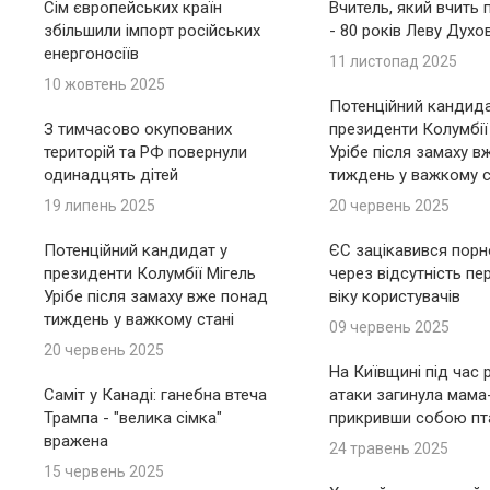
Сім європейських країн
Вчитель, який вчить 
збільшили імпорт російських
- 80 років Леву Духо
енергоносіїв
11 листопад 2025
10 жовтень 2025
Потенційний кандида
З тимчасово окупованих
президенти Колумбії
територій та РФ повернули
Урібе після замаху в
одинадцять дітей
тиждень у важкому с
19 липень 2025
20 червень 2025
Потенційний кандидат у
ЄС зацікавився пор
президенти Колумбії Мігель
через відсутність пе
Урібе після замаху вже понад
віку користувачів
тиждень у важкому стані
09 червень 2025
20 червень 2025
На Київщині під час 
Саміт у Канаді: ганебна втеча
атаки загинула мама
Трампа - "велика сімка"
прикривши собою пт
вражена
24 травень 2025
15 червень 2025