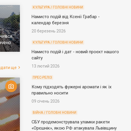
КУЛЬТУРА / ГОЛОВНІ НОВИНИ
Намисто подій від Ксенії Грабар -
календар березня
20 березень 2026
чився
ачено
КУЛЬТУРА / ГОЛОВНІ НОВИНИ
е
Намисто подій і дат - новий проєкт нашого
сайту
13 лютий 2026
ядати ще
ПРЕС-РЕЛІЗ
Кому підходять фужерні аромати і як їх
правильно носити
09 січень 2026
ВІЙНА / ГОЛОВНІ НОВИНИ
СБУ продемонструвала уламки ракети
«Орєшнік», якою РФ атакувала Львівщину