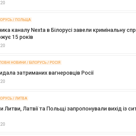
020
ЛОРУСЬ / ПОЛЬЩА
ика каналу Nexta в Білорусі завели кримінальну спр
жує 15 років
020
ЛОВНІ НОВИНИ / БІЛОРУСЬ / РОСІЯ
идала затриманих вагнеровців Росії
020
ЛОРУСЬ / ЛИТВА
 Литви, Латвії та Польщі запропонували вихід із сит
020