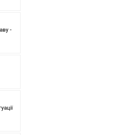
аву -
уації