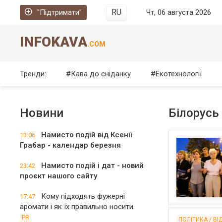
RU
"Підтримати"
Чт, 06 августа 2026
INFOKAVA
.COM
Тренди:
Кава до сніданку
Екотехнології
Новини
Білорусь
Намисто подій від Ксенії
13:06
Грабар - календар березня
Намисто подій і дат - новий
23:42
проєкт нашого сайту
Кому підходять фужерні
17:47
аромати і як їх правильно носити
PR
ПОЛІТИКА / ВІ