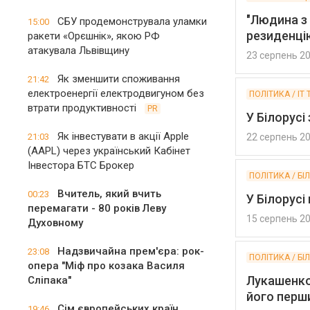
"Людина з
СБУ продемонструвала уламки
15:00
резиденцію
ракети «Орєшнік», якою РФ
атакувала Львівщину
23 серпень 2
Як зменшити споживання
21:42
електроенергії електродвигуном без
ПОЛІТИКА / IT 
втрати продуктивності
PR
У Білорусі
Як інвестувати в акції Apple
21:03
22 серпень 2
(AAPL) через український Кабінет
Інвестора БТС Брокер
ПОЛІТИКА / БІ
Вчитель, який вчить
00:23
У Білорусі
перемагати - 80 років Леву
15 серпень 2
Духовному
Надзвичайна прем'єра: рок-
23:08
ПОЛІТИКА / БІ
опера "Міф про козака Василя
Лукашенко 
Сліпака"
його перш
Сім європейських країн
19:46