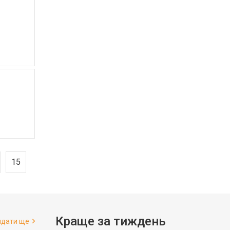
15
Краще за тиждень
ядати ще