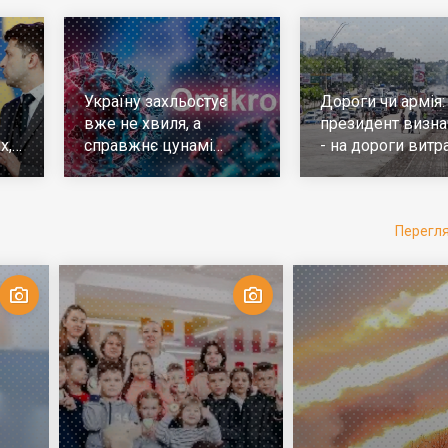
Україну захльостує
Дороги чи армія:
вже не хвиля, а
президент визна
х,
справжнє цунамі
- на дороги витр
е
ковіда. Що робити
у 10 разів більш
Перегл