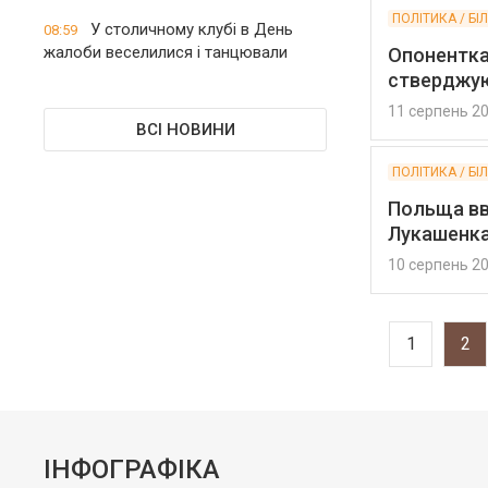
ПОЛІТИКА / БІ
У столичному клубі в День
08:59
жалоби веселилися і танцювали
Опонентка
стверджую
11 серпень 2
ВСІ НОВИНИ
ПОЛІТИКА / БІ
Польща вв
Лукашенка,
10 серпень 2
1
2
ІНФОГРАФІКА