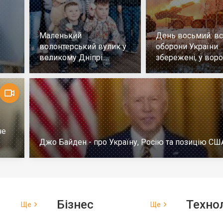
Маленький
День восьмий: всі
волонтерський вулик у
оборони України
великому Дніпрі.
збережені, у воро
Репортаж
немає успіху
че
Джо Байден - про Україну, Росію та позицію СШ
Бізнес
Технол
Ще
Ще