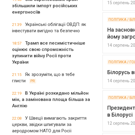
15 серпень 2
збільшили імпорт російських
енергоносіїв
ПОЛІТИКА / БІ
Українські облігації ОВДП: як
21:39
На засновн
інвестувати вигідно та безпечно
йому загро
Трамп все песимістичніше
18:57
14 серпень 2
оцінює свою спроможність
зупинити війну Росії проти
України
ПОЛІТИКА / ГО
Білорусь в
Як зрозуміти, що в тебе
21:15
глисти
14 серпень 2
PR
В Україні розкидано мільйон
22:19
ПОЛІТИКА / БІ
мін, а замінована площа більша за
Англію
Президенти
в Білорусі
У Швеції вимагають закриття
22:08
12 серпень 2
церкви, звідки шпигували за
аеродромом НАТО для Росії