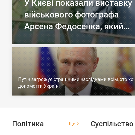
У Києві показали виставку
військового фотографа
Арсена Федосенка, який
загинув на війні
Путін загрожує страшними наслідками всім, хто хо
допомогти Україні
Політика
Суспільство
Ще