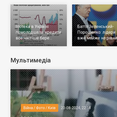
Іпотека в Україні
Баттл Зеленський-
помолодшала: кредити
Порошенко: лідери
все частіше бере
вже майже на рівни
молодь до 30 років
але багато тих, хто н
визначився
Мультимедіа
Війна / Фото / Київ
20-08-2024, 22:18