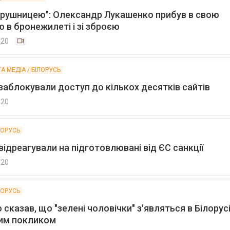
 рушницею": Олександр Лукашенко прибув в свою
 в бронежилеті і зі зброєю
020
ТА МЕДІА / БІЛОРУСЬ
 заблокували доступ до кількох десятків сайтів
020
ЛОРУСЬ
 відреагували на підготовлювані від ЄС санкції
020
ЛОРУСЬ
сказав, що "зелені чоловічки" з'являться в Білорусі
им покликом