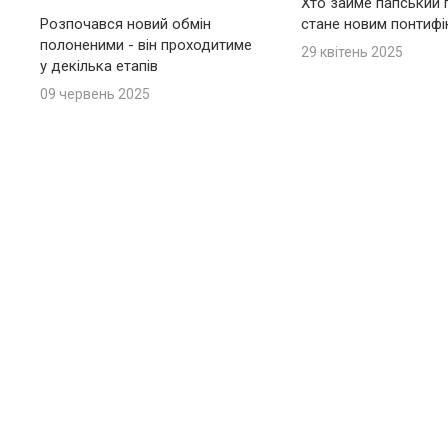
Хто займе папський п
Розпочався новий обмін
стане новим понтиф
полоненими - він проходитиме
29 квітень 2025
у декілька етапів
09 червень 2025