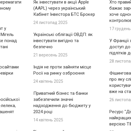
перемагати
Як інвестувати в акції Apple
Хто правий
вному
(AAPL) через український
бажає зар
Кабінет Інвестора БТС Брокер
хоче одно
контролю
24 листопад 2025
т у
17 грудень
 Мігель
Українські облігації ОВДП: як
же понад
інвестувати вигідно та
У Франції
тані
безпечно
доступ до
підлітків 
21 вересень 2025
28 листопа
носайтами
Індія не проти зайняти місце
ревірки
Росії на ринку озброєння
Фішингова 
про яку сл
24 квітень 2025
користувач
вже на ста
Приватний бізнес та банки
російської
забезпечили значні
26 листопа
-лелека,
надходження до бюджету у
ашенят
2024 році
Ресурс "Ді
найкращих 
14 квітень 2025
версією T