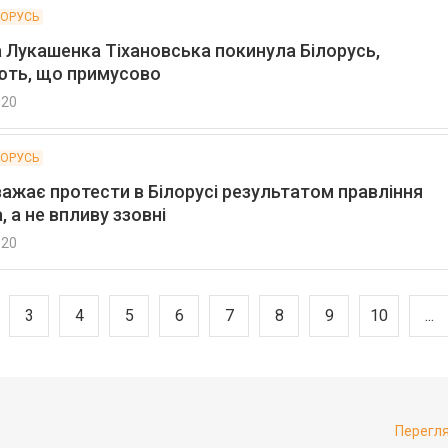
ЛОРУСЬ
 Лукашенка Тіхановська покинула Білорусь,
ть, що примусово
020
ЛОРУСЬ
ажає протести в Білорусі результатом правління
 а не впливу ззовні
020
3
4
5
6
7
8
9
10
...
Перегл