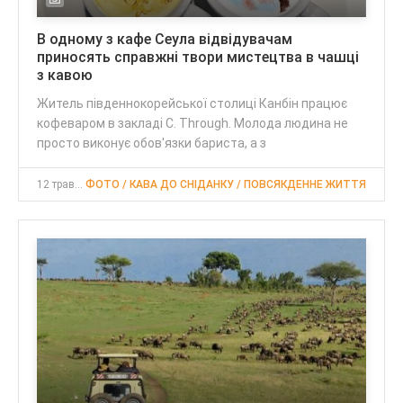
В одному з кафе Сеула відвідувачам
приносять справжні твори мистецтва в чашці
з кавою
Житель південнокорейської столиці Канбін працює
кофеваром в закладі C. Through. Молода людина не
просто виконує обов'язки бариста, а з
12 травень 2017, 16:30
ФОТО / КАВА ДО СНІДАНКУ / ПОВСЯКДЕННЕ ЖИТТЯ