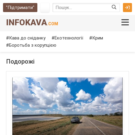
"Підтримати"
INFOKAVA
.COM
Кава до сніданку
Екотехнології
Крим
Боротьба з корупцією
Подорожі