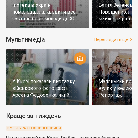
Іпотека в Україні
Баттл Зеленськи
помолодшала: кредити все
Порошенко: лід
частіше бере молодь до 30
майже на рівних,
років
тих, хто не визн
Мультимедіа
Переглядати ще
У Києві показали виставку
Маленький воло
військового фотографа
вулик у великому
Арсена Федосенка, який
Репортаж
загинув на війні
Краще за тиждень
КУЛЬТУРА / ГОЛОВНІ НОВИНИ
Намисто подій від Ксенії Грабар - календар березня