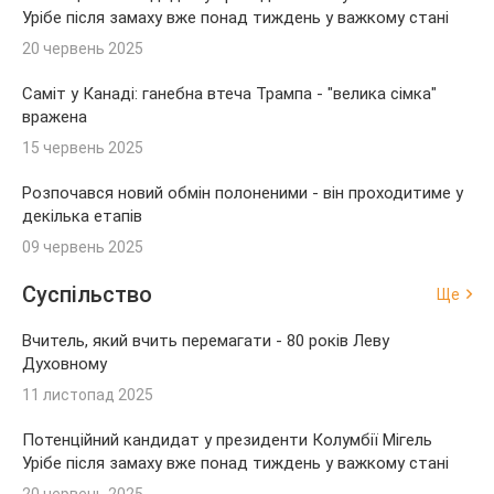
Урібе після замаху вже понад тиждень у важкому стані
20 червень 2025
Саміт у Канаді: ганебна втеча Трампа - "велика сімка"
вражена
15 червень 2025
Розпочався новий обмін полоненими - він проходитиме у
декілька етапів
09 червень 2025
Суспільство
Ще
Вчитель, який вчить перемагати - 80 років Леву
Духовному
11 листопад 2025
Потенційний кандидат у президенти Колумбії Мігель
Урібе після замаху вже понад тиждень у важкому стані
20 червень 2025