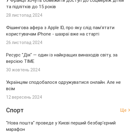
У Франції хочуть обмежити доступ до соцмереж дітей
та підлітків до 15 років
28 листопад 2024
Фішингова афера з Apple ID, про яку слід пам'ятати
користувачам iPhone - шахраї вже на старті
26 листопад 2024
Ресурс "Дія" — один із найкращих винаходів світу, за
версією TIME
30 жовтень 2024
Українцям сподобалося одружуватися онлайн. Але не
всім
12 вересень 2024
Спорт
Ще
"Нова пошта" проведе у Києві перший безбар'єрний
марафон