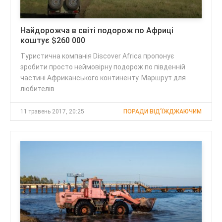
Найдорожча в світі подорож по Африці
коштує $260 000
Туристична компанія Discover Africa пропонує
зробити просто неймовірну подорож по південній
частині Африканського континенту. Маршрут для
любителів
11 травень 2017, 20:25
ПОРАДИ ВІД'ЇЖДЖАЮЧИМ