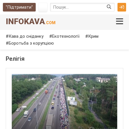
"Підтримати"
INFOKAVA
.COM
Кава до сніданку
Екотехнології
Крим
Боротьба з корупцією
Релігія