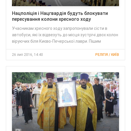
Нацполіція і Нацгвардія будуть блокувати
пересування колони хресного ходу
Учасникам хресного ходу запропонували сісти в
автобуси, які їх відвезуть до місця зустрічі двох колон
віруючих біля Києво-Печерської лаври. Пішим
26 лип 2016, 14:40
РЕЛІГІЯ / КИЇВ