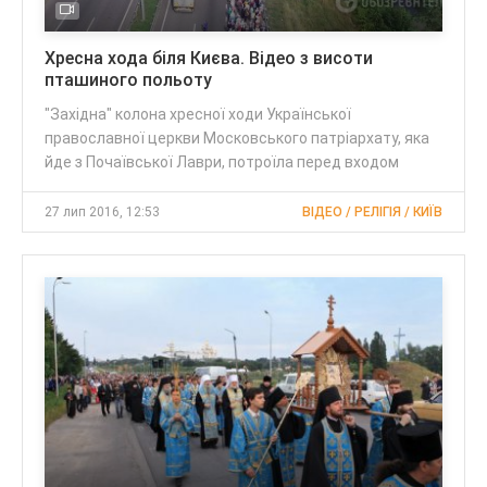
Хресна хода біля Києва. Відео з висоти
пташиного польоту
"Західна" колона хресної ходи Української
православної церкви Московського патріархату, яка
йде з Почаївської Лаври, потроїла перед входом
27 лип 2016, 12:53
ВІДЕО / РЕЛІГІЯ / КИЇВ