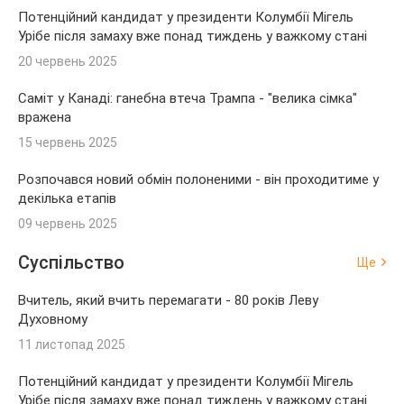
Потенційний кандидат у президенти Колумбії Мігель
Урібе після замаху вже понад тиждень у важкому стані
20 червень 2025
Саміт у Канаді: ганебна втеча Трампа - "велика сімка"
вражена
15 червень 2025
Розпочався новий обмін полоненими - він проходитиме у
декілька етапів
09 червень 2025
Суспільство
Ще
Вчитель, який вчить перемагати - 80 років Леву
Духовному
11 листопад 2025
Потенційний кандидат у президенти Колумбії Мігель
Урібе після замаху вже понад тиждень у важкому стані