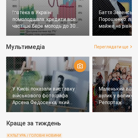
Іпотека в Україні
Баттл Зеленськи
помолодшала: кредити все
Порошенко: лід
частіше бере молодь до 30
майже на рівних,
років
тих, хто не визн
Мультимедіа
Переглядати ще
У Києві показали виставку
Маленький воло
військового фотографа
вулик у великому
Арсена Федосенка, який
Репортаж
загинув на війні
Краще за тиждень
КУЛЬТУРА / ГОЛОВНІ НОВИНИ