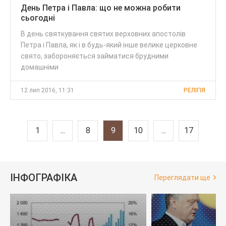
День Петра і Павла: що не можна робити
сьогодні
В день святкування святих верховних апостолів
Петра і Павла, як і в будь-який інше велике церковне
свято, забороняється займатися брудними
домашніми
12 лип 2016, 11:31
РЕЛІГІЯ
1
...
8
9
10
...
17
ІНФОГРАФІКА
Переглядати ще