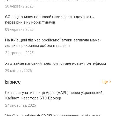
20 червень 2025
ЄС зацікавився порносайтами через відсутність
перевірки віку користувачів
09 червень 2025
На Київщині під час російської атаки загинула мама-
лелека, прикривши собою пташенят
24 травень 2025
Хто займе папський престол і стане новим понтифіком
29 квітень 2025
Бізнес
Ще
Як інвестувати в акції Apple (AAPL) через український
Кабінет Інвестора БТС Брокер
24 листопад 2025
Українські облігації ОВДП: як інвестувати вигідно та