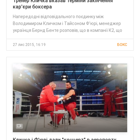
Тренер Кличка вказав терміни закінчення
кар'єри боксера
Напередодні відповідального поєдинку між
Володимиром Кличком і Тайсоном Ф'юрі, менеджер
українця Бернд Бенте розповів, що в компанії К2, що
27 лис 2015, 16:19
БОКС
Кличко і Ф'юрі дали "концерт" в аеропорту.