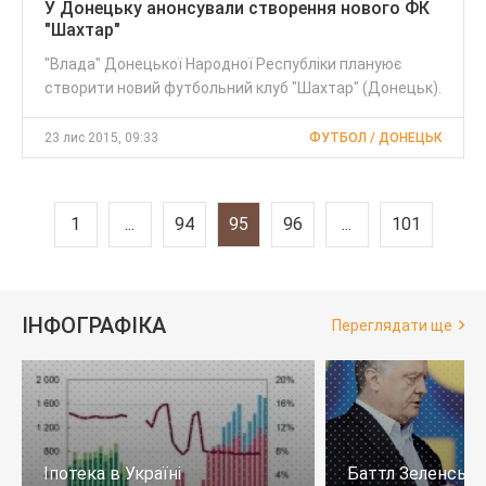
У Донецьку анонсували створення нового ФК
"Шахтар"
"Влада" Донецької Народної Республіки плануює
створити новий футбольний клуб "Шахтар" (Донецьк).
23 лис 2015, 09:33
ФУТБОЛ / ДОНЕЦЬК
1
...
94
95
96
...
101
ІНФОГРАФІКА
Переглядати ще
Іпотека в Україні
Баттл Зеленськи