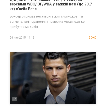
версіями WBC/IBF/WBA у важкій вазі (до 90,7
кг) о'нейл Белл
Боксер отримав несумісні з життям ножові та
вогнепальні поранення і помер на місці події до
прибуття медиків
26 лис 2015, 11:19
БОКС