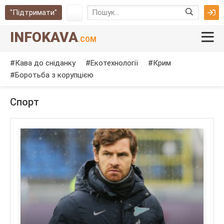
"Підтримати"
INFOKAVA
.COM
Кава до сніданку
Екотехнології
Крим
Боротьба з корупцією
Спорт