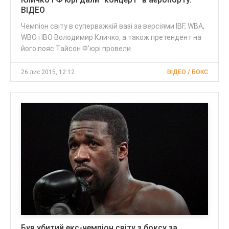
ВІДЕО
Чемпіон світу в суперважкій вазі за версіями IBF, WBA,
WBО і IBO Володимир Кличко, а також претендент на
його пояс Тайсон Ф'юрі провели
26 лис 2015, 12:12
ВІДЕО / БОКС
Був убитий екс-чемпіон світу з боксу за