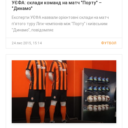
УЄФА: склади команд на матч "Порту" –
"Динамо"
Експерти УЄФА назвали орієнтовні склади на матч
п'ятого туру Ліги чемпіонів між "Порту" і київським
"Динамо", повідомляє
24 лис 2015, 15:14
ФУТБОЛ