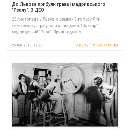
До Львова прибули гравці мадридського
"Реалу". ВІДЕО
25 листопада у Львові в рамках 5-го туру Ліги
чемпіонів зустрінуться донецький "Шахтар" і
мадридський "Реал". Приліт однієї з
25 лис 2015, 12:23
ВІДЕО / ФУТБОЛ / ЛЬВІВ