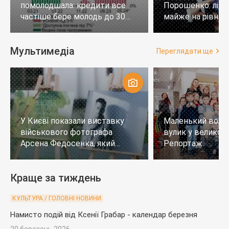
помолодшала: кредити все
Порошенко: лід
частіше бере молодь до 30
майже на рівних,
років
тих, хто не визн
Мультимедіа
Переглядати ще
У Києві показали виставку
Маленький воло
військового фотографа
вулик у великому
Арсена Федосенка, який
Репортаж
загинув на війні
Краще за тиждень
КУЛЬТУРА / ГОЛОВНІ НОВИНИ
Намисто подій від Ксенії Грабар - календар березня
20 березень 2026