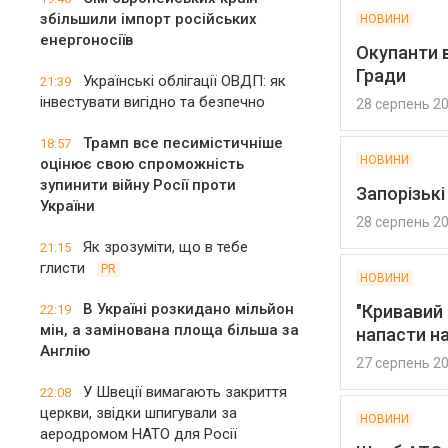
збільшили імпорт російських
НОВИНИ
енергоносіїв
Окупанти 
Гради
Українські облігації ОВДП: як
21:39
інвестувати вигідно та безпечно
28 серпень 2
Трамп все песимістичніше
18:57
НОВИНИ
оцінює свою спроможність
зупинити війну Росії проти
Запорізькі
України
28 серпень 2
Як зрозуміти, що в тебе
21:15
глисти
PR
НОВИНИ
В Україні розкидано мільйон
"Кривавий 
22:19
мін, а замінована площа більша за
напасти на
Англію
27 серпень 2
У Швеції вимагають закриття
22:08
церкви, звідки шпигували за
НОВИНИ
аеродромом НАТО для Росії