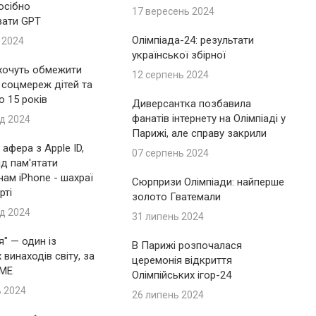
осібно
17 вересень 2024
вати GPT
Олімпіада-24: результати
 2024
української збірної
 хочуть обмежити
12 серпень 2024
 соцмереж дітей та
до 15 років
Диверсантка позбавила
фанатів інтернету на Олімпіаді у
д 2024
Парижі, але справу закрили
афера з Apple ID,
07 серпень 2024
ід пам'ятати
ам iPhone - шахраї
Сюрпризи Олімпіади: найперше
рті
золото Гватемали
д 2024
31 липень 2024
я" — один із
В Парижі розпочалася
винаходів світу, за
церемонія відкриття
IME
Олімпійських ігор-24
ь 2024
26 липень 2024