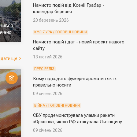
Намисто подій від Ксенії Грабар -
календар березня
20 березень 2026
чився
ачено
КУЛЬТУРА / ГОЛОВНІ НОВИНИ
е
Намисто подій і дат - новий проєкт нашого
сайту
13 лютий 2026
ядати ще
ПРЕС-РЕЛІЗ
Кому підходять фужерні аромати і як їх
правильно носити
09 січень 2026
ВІЙНА / ГОЛОВНІ НОВИНИ
СБУ продемонструвала уламки ракети
«Орєшнік», якою РФ атакувала Львівщину
09 січень 2026