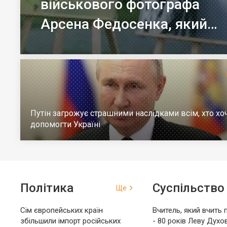
військового фотографа
Арсена Федосенка, який
загинув на війні
Путін загрожує страшними наслідками всім, хто хо
допомогти Україні
Політика
Суспільство
Ще
Сім європейських країн
Вчитель, який вчить 
збільшили імпорт російських
- 80 років Леву Духо