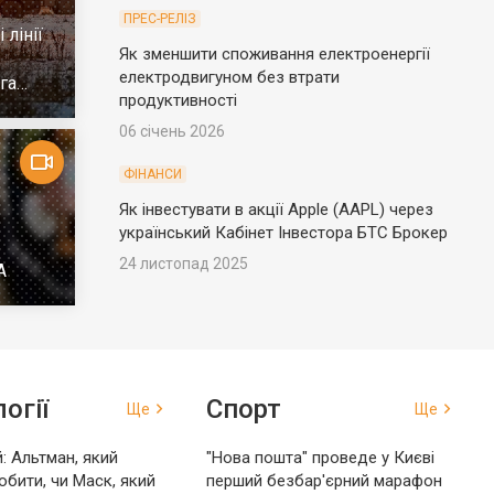
ПРЕС-РЕЛІЗ
 лінії
Як зменшити споживання електроенергії
електродвигуном без втрати
га
продуктивності
06 січень 2026
ФІНАНСИ
Як інвестувати в акції Apple (AAPL) через
український Кабінет Інвестора БТС Брокер
24 листопад 2025
А
огії
Спорт
Ще
Ще
: Альтман, який
"Нова пошта" проведе у Києві
обити, чи Маск, який
перший безбар'єрний марафон