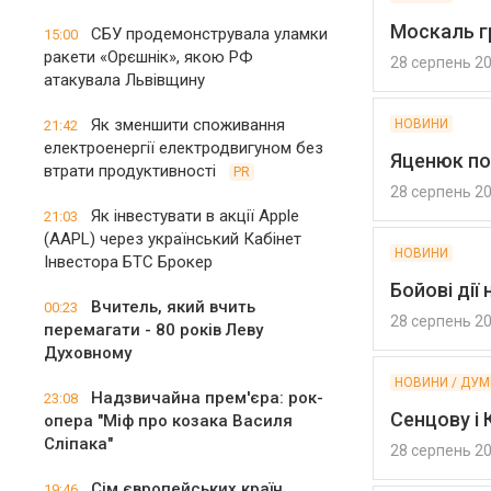
Москаль г
СБУ продемонструвала уламки
15:00
ракети «Орєшнік», якою РФ
28 серпень 2
атакувала Львівщину
Як зменшити споживання
НОВИНИ
21:42
електроенергії електродвигуном без
Яценюк по
втрати продуктивності
PR
28 серпень 2
Як інвестувати в акції Apple
21:03
(AAPL) через український Кабінет
НОВИНИ
Інвестора БТС Брокер
Бойові дії
Вчитель, який вчить
00:23
28 серпень 2
перемагати - 80 років Леву
Духовному
НОВИНИ / ДУ
Надзвичайна прем'єра: рок-
23:08
Сенцову і
опера "Міф про козака Василя
Сліпака"
28 серпень 2
Сім європейських країн
19:46