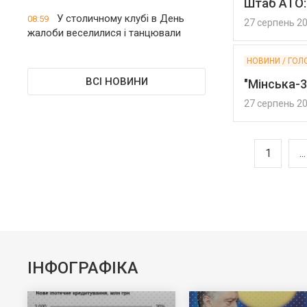
Штаб АТО:
У столичному клубі в День
08:59
27 серпень 2
жалоби веселилися і танцювали
НОВИНИ / ГОЛ
ВСІ НОВИНИ
"Мінська-3
27 серпень 2
1
...
ІНФОГРАФІКА