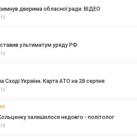
римнув дверима обласної ради. ВІДЕО
015
ставив ультиматум уряду РФ
015
 на Сході України. Карта АТО на 28 серпня
015
МКИ
 Кольценку залишилося недовго - політолог
015