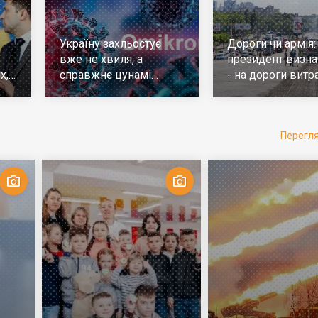
Україну захльостує
Дороги чи армія:
вже не хвиля, а
президент визна
х,
справжнє цунамі
- на дороги витр
е
ковіда. Що робити
у 10 разів більш
Перегл