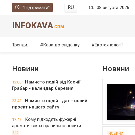
RU
"Підтримати"
Сб, 08 августа 2026
INFOKAVA
.COM
Тренди:
Кава до сніданку
Екотехнології
Новини
Новини
Намисто подій від Ксенії
13:06
Грабар - календар березня
Намисто подій і дат - новий
23:42
проєкт нашого сайту
Кому підходять фужерні
17:47
аромати і як їх правильно носити
PR
НОВИНИ