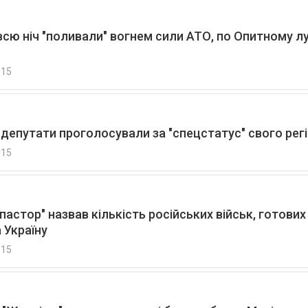
всю ніч "поливали" вогнем сили АТО, по Опитному л
015
 депутати проголосували за "спецстатус" свого рег
015
пастор" назвав кількість російських військ, готових
 Україну
015