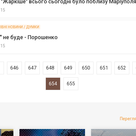
 "Жаркіше" всього сьогодні було поблизу Маріупол
015
ОВНІ НОВИНИ / ДУМКИ
" не буде - Порошенко
015
646
647
648
649
650
651
652
654
655
Перегл