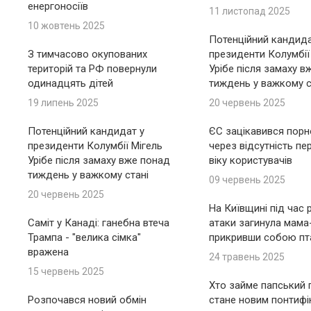
енергоносіїв
11 листопад 2025
10 жовтень 2025
Потенційний кандида
З тимчасово окупованих
президенти Колумбії
територій та РФ повернули
Урібе після замаху в
одинадцять дітей
тиждень у важкому с
19 липень 2025
20 червень 2025
Потенційний кандидат у
ЄС зацікавився пор
президенти Колумбії Мігель
через відсутність пе
Урібе після замаху вже понад
віку користувачів
тиждень у важкому стані
09 червень 2025
20 червень 2025
На Київщині під час 
Саміт у Канаді: ганебна втеча
атаки загинула мама
Трампа - "велика сімка"
прикривши собою пт
вражена
24 травень 2025
15 червень 2025
Хто займе папський п
Розпочався новий обмін
стане новим понтиф