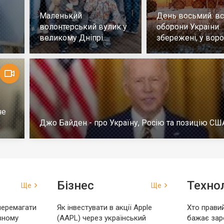
Маленький
День восьмий: всі
волонтерський вулик у
оборони України
великому Дніпрі.
збережені, у воро
Репортаж
немає успіху
че
Джо Байден - про Україну, Росію та позицію СШ
Бізнес
Технол
Ще
Ще
перемагати
Як інвестувати в акції Apple
Хто правий
вному
(AAPL) через український
бажає зар