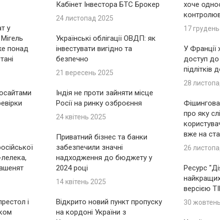
Кабінет Інвестора БТС Брокер
хоче одно
контролю
24 листопад 2025
т у
17 грудень
 Мігель
Українські облігації ОВДП: як
же понад
інвестувати вигідно та
У Франції
тані
безпечно
доступ до
підлітків 
21 вересень 2025
28 листопа
носайтами
Індія не проти зайняти місце
ревірки
Росії на ринку озброєння
Фішингова 
про яку сл
24 квітень 2025
користувач
вже на ста
Приватний бізнес та банки
російської
забезпечили значні
26 листопа
-лелека,
надходження до бюджету у
ашенят
2024 році
Ресурс "Ді
найкращих 
14 квітень 2025
версією T
рестол і
Відкрито новий пункт пропуску
30 жовтен
іком
на кордоні України з