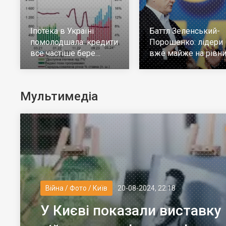
Іпотека в Україні
Баттл Зеленський-
помолодшала: кредити
Порошенко: лідери
все частіше бере
вже майже на рівни
молодь до 30 років
але багато тих, хто н
визначився
Мультимедіа
Війна / Фото / Київ
20-08-2024, 22:18
У Києві показали виставку