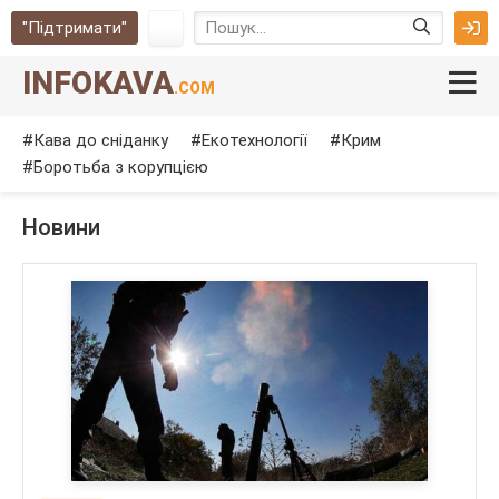
"Підтримати"
INFOKAVA
.COM
Кава до сніданку
Екотехнології
Крим
Боротьба з корупцією
Новини