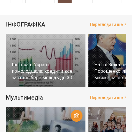
ІНФОГРАФІКА
Переглядати ще
Іпотека в Україні
Баттл Зеленськи
помолодшала: кредити все
Порошенко: лід
частіше бере молодь до 30
майже на рівних,
років
тих, хто не визн
Мультимедіа
Переглядати ще