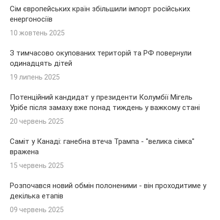
Сім європейських країн збільшили імпорт російських
енергоносіїв
10 жовтень 2025
З тимчасово окупованих територій та РФ повернули
одинадцять дітей
19 липень 2025
Потенційний кандидат у президенти Колумбії Мігель
Урібе після замаху вже понад тиждень у важкому стані
20 червень 2025
Саміт у Канаді: ганебна втеча Трампа - "велика сімка"
вражена
15 червень 2025
Розпочався новий обмін полоненими - він проходитиме у
декілька етапів
09 червень 2025