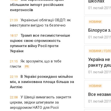
школах
збільшили імпорт російських
01 лютий 201
енергоносіїв
Українські облігації ОВДП: як
21:39
НОВИНИ
інвестувати вигідно та безпечно
Білоруси з
Трамп все песимістичніше
18:57
01 лютий 201
оцінює свою спроможність
зупинити війну Росії проти
України
НОВИНИ / ГОЛ
Україна не
Як зрозуміти, що в тебе
21:15
ракету де
глисти
PR
01 лютий 201
В Україні розкидано мільйон
22:19
мін, а замінована площа більша за
НОВИНИ
Англію
Все незамо
У Швеції вимагають закриття
22:08
01 лютий 201
церкви, звідки шпигували за
аеродромом НАТО для Росії