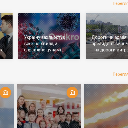
Перегл
Україну захльостує
Дороги чи армія:
вже не хвиля, а
президент визна
х,
справжнє цунамі
- на дороги витр
е
ковіда. Що робити
у 10 разів більш
Перегл