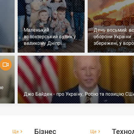
Маленький
День восьмий: всі
волонтерський вулик у
оборони України
великому Дніпрі.
збережені, у воро
Репортаж
немає успіху
че
Джо Байден - про Україну, Росію та позицію СШ
Бізнес
Технол
Ще
Ще