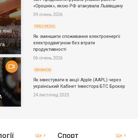
«Орєшнік», якою РФ атакувала Львівщину
09 січень 2026
ПРЕС-РЕЛІЗ
 лінії
Як зменшити споживання електроенергії
електродвигуном без втрати
га
продуктивності
06 січень 2026
ФІНАНСИ
Як інвестувати в акції Apple (AAPL) через
український Кабінет Інвестора БТС Брокер
24 листопад 2025
А
огії
Спорт
Ще
Ще