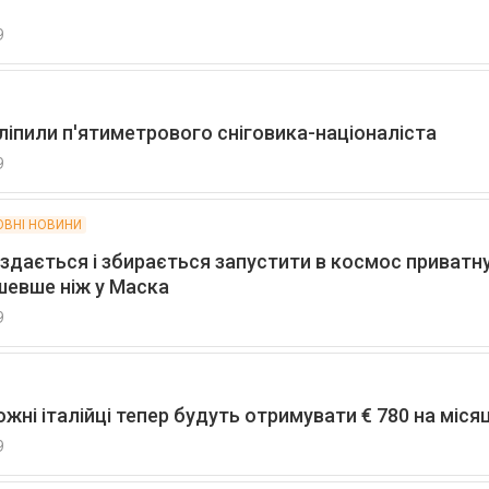
9
ліпили п'ятиметрового сніговика-націоналіста
9
ОВНІ НОВИНИ
 здається і збирається запустити в космос приватн
шевше ніж у Маска
9
жні італійці тепер будуть отримувати € 780 на міся
9