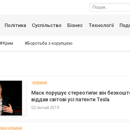
Політика
Суспільство
Бізнес
Технології
Под
Крим
Боротьба з корупцією
НОВИНИ
Маск порушує стереотипи: він безкош
віддав світові усі патенти Tesla
02 лютий 2019
ОВНІ НОВИНИ