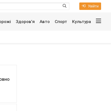
Увійти
орожі
Здоров'я
Авто
Спорт
Культура
товно