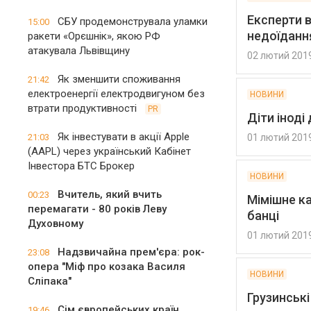
Експерти 
СБУ продемонструвала уламки
15:00
недоїдання
ракети «Орєшнік», якою РФ
атакувала Львівщину
02 лютий 201
Як зменшити споживання
21:42
електроенергії електродвигуном без
НОВИНИ
втрати продуктивності
PR
Діти іноді
Як інвестувати в акції Apple
21:03
01 лютий 201
(AAPL) через український Кабінет
Інвестора БТС Брокер
НОВИНИ
Вчитель, який вчить
00:23
Мімішне ка
перемагати - 80 років Леву
банці
Духовному
01 лютий 201
Надзвичайна прем'єра: рок-
23:08
опера "Міф про козака Василя
НОВИНИ
Сліпака"
Грузинські
Сім європейських країн
19:46