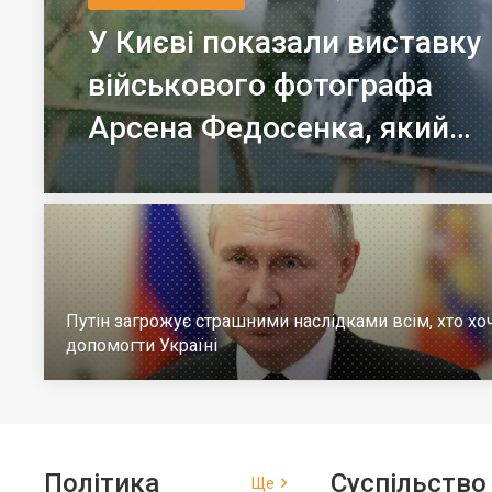
У Києві показали виставку
військового фотографа
Арсена Федосенка, який
загинув на війні
Путін загрожує страшними наслідками всім, хто хо
допомогти Україні
Політика
Суспільство
Ще