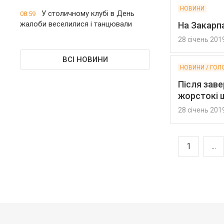
НОВИНИ
У столичному клубі в День
08:59
жалоби веселилися і танцювали
На Закарпа
28 січень 201
ВСІ НОВИНИ
НОВИНИ / ГОЛ
Після заве
жорстокі ш
28 січень 201
1
...