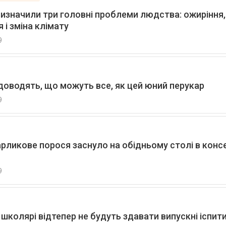
визначили три головні проблеми людства: ожиріння,
 і зміна клімату
9
 доводять, що можуть все, як цей юний перукар
9
рликове порося заснуло на обідньому столі в конс
9
 школярі відтепер не будуть здавати випускні іспити