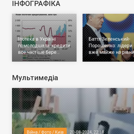
ІНФОГРАФІКА
Іпотека в Україні
Баттл Зеленський-
помолодшала: кредити
Порошенко: лідери
все частіше бере
вже майже на рівни
молодь до 30 років
але багато тих, хто н
визначився
Мультимедіа
Війна / Фото / Київ
20-08-2024, 22:18