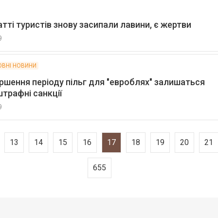
тті туристів знову засипали лавини, є жертви
9
ОВНІ НОВИНИ
ршення періоду пільг для "евроблях" залишаться
трафні санкції
9
13
14
15
16
17
18
19
20
21
655