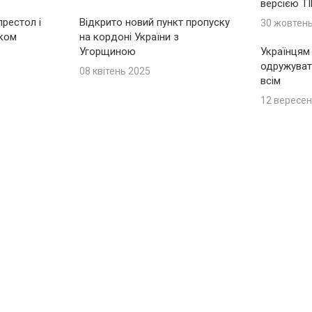
версією T
рестол і
Відкрито новий пункт пропуску
30 жовтен
іком
на кордоні України з
Угорщиною
Українцям
одружуват
08 квітень 2025
всім
12 вересен