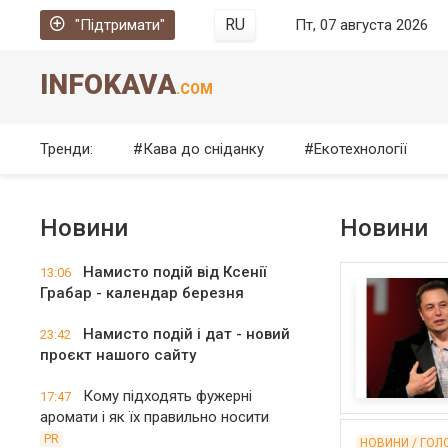
RU
"Підтримати"
Пт, 07 августа 2026
INFOKAVA
.COM
Тренди:
Кава до сніданку
Екотехнології
Новини
Новини
Намисто подій від Ксенії
13:06
Грабар - календар березня
Намисто подій і дат - новий
23:42
проєкт нашого сайту
Кому підходять фужерні
17:47
аромати і як їх правильно носити
PR
НОВИНИ / ГОЛ