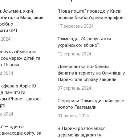
: Альтман, який
"Нова пошта" проведе у Києві
обити, чи Маск, який
перший безбар'єрний марафон
осібно
17 вересень 2024
вати GPT
Олімпіада-24: результати
 2024
української збірної
 хочуть обмежити
12 серпень 2024
 соцмереж дітей та
до 15 років
Диверсантка позбавила
фанатів інтернету на Олімпіаді у
д 2024
Парижі, але справу закрили
афера з Apple ID,
07 серпень 2024
ід пам'ятати
ам iPhone - шахраї
Сюрпризи Олімпіади: найперше
рті
золото Гватемали
д 2024
31 липень 2024
я" — один із
В Парижі розпочалася
винаходів світу, за
церемонія відкриття