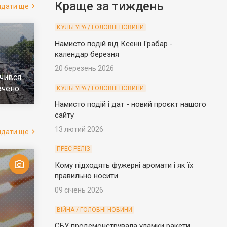
Краще за тиждень
ядати ще
КУЛЬТУРА / ГОЛОВНІ НОВИНИ
Намисто подій від Ксенії Грабар -
календар березня
20 березень 2026
чився
ачено
КУЛЬТУРА / ГОЛОВНІ НОВИНИ
е
Намисто подій і дат - новий проєкт нашого
сайту
13 лютий 2026
ядати ще
ПРЕС-РЕЛІЗ
Кому підходять фужерні аромати і як їх
правильно носити
09 січень 2026
ВІЙНА / ГОЛОВНІ НОВИНИ
СБУ продемонструвала уламки ракети