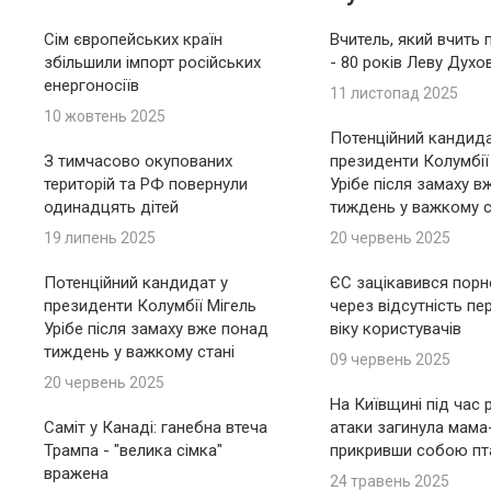
Сім європейських країн
Вчитель, який вчить 
збільшили імпорт російських
- 80 років Леву Духо
енергоносіїв
11 листопад 2025
10 жовтень 2025
Потенційний кандида
З тимчасово окупованих
президенти Колумбії
територій та РФ повернули
Урібе після замаху в
одинадцять дітей
тиждень у важкому с
19 липень 2025
20 червень 2025
Потенційний кандидат у
ЄС зацікавився пор
президенти Колумбії Мігель
через відсутність пе
Урібе після замаху вже понад
віку користувачів
тиждень у важкому стані
09 червень 2025
20 червень 2025
На Київщині під час 
Саміт у Канаді: ганебна втеча
атаки загинула мама
Трампа - "велика сімка"
прикривши собою пт
вражена
24 травень 2025