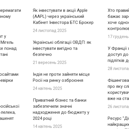
перемагати
Як інвестувати в акції Apple
Хто правий
вному
(AAPL) через український
бажає зар
Кабінет Інвестора БТС Брокер
хоче одно
контролю
24 листопад 2025
т у
17 грудень
 Мігель
Українські облігації ОВДП: як
же понад
інвестувати вигідно та
У Франції
тані
безпечно
доступ до
підлітків 
21 вересень 2025
28 листопа
носайтами
Індія не проти зайняти місце
ревірки
Росії на ринку озброєння
Фішингова 
про яку сл
24 квітень 2025
користувач
вже на ста
Приватний бізнес та банки
російської
забезпечили значні
26 листопа
-лелека,
надходження до бюджету у
ашенят
2024 році
Ресурс "Ді
найкращих 
14 квітень 2025