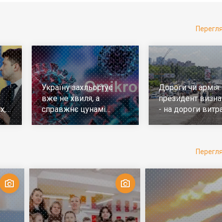
Перегл
Україну захльостує
Дороги чи армія:
вже не хвиля, а
президент визна
х,
справжнє цунамі
- на дороги витр
е
ковіда. Що робити
у 10 разів більш
Перегл