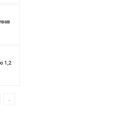
ував
ю 1,2
...