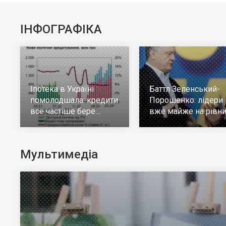
ІНФОГРАФІКА
Іпотека в Україні
Баттл Зеленський-
помолодшала: кредити
Порошенко: лідери
все частіше бере
вже майже на рівни
молодь до 30 років
але багато тих, хто н
визначився
Мультимедіа