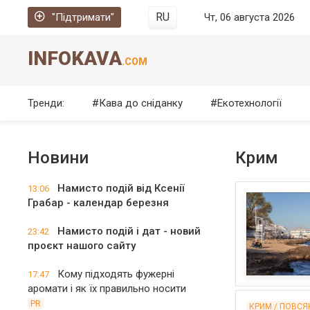
RU
"Підтримати"
Чт, 06 августа 2026
INFOKAVA
.COM
Тренди:
Кава до сніданку
Екотехнології
Новини
Крим
Намисто подій від Ксенії
13:06
Грабар - календар березня
Намисто подій і дат - новий
23:42
проєкт нашого сайту
Кому підходять фужерні
17:47
аромати і як їх правильно носити
PR
КРИМ / ПОВСЯ