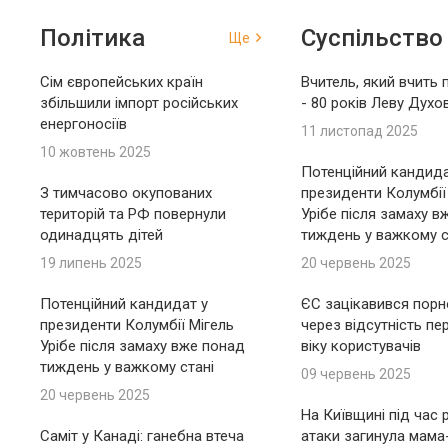
Політика
Суспільство
Ще
Сім європейських країн
Вчитель, який вчить 
збільшили імпорт російських
- 80 років Леву Духо
енергоносіїв
11 листопад 2025
10 жовтень 2025
Потенційний кандида
З тимчасово окупованих
президенти Колумбії
територій та РФ повернули
Урібе після замаху в
одинадцять дітей
тиждень у важкому с
19 липень 2025
20 червень 2025
Потенційний кандидат у
ЄС зацікавився пор
президенти Колумбії Мігель
через відсутність пе
Урібе після замаху вже понад
віку користувачів
тиждень у важкому стані
09 червень 2025
20 червень 2025
На Київщині під час 
Саміт у Канаді: ганебна втеча
атаки загинула мама