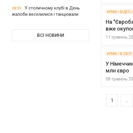
У столичному клубі в День
08:59
КРИМ / ВІДЕО 
жалоби веселилися і танцювали
На "Євроба
вже окупо
ВСІ НОВИНИ
11 травень 2
КРИМ / В СВІТІ
У Німеччин
млн євро
08 травень 2
1
...