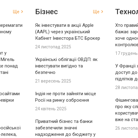
Бізнес
Технол
Ще
Ще
перемагати
Як інвестувати в акції Apple
Хто правий
вному
(AAPL) через український
бажає зар
Кабінет Інвестора БТС Брокер
хоче одно
контролю
24 листопад 2025
т у
17 грудень
 Мігель
Українські облігації ОВДП: як
же понад
інвестувати вигідно та
У Франції
тані
безпечно
доступ до
підлітків 
21 вересень 2025
28 листопа
носайтами
Індія не проти зайняти місце
ревірки
Росії на ринку озброєння
Фішингова 
про яку сл
24 квітень 2025
користувач
вже на ста
Приватний бізнес та банки
російської
забезпечили значні
26 листопа
-лелека,
надходження до бюджету у