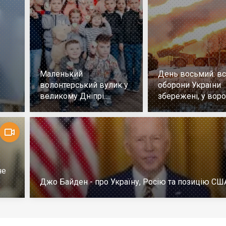
Маленький
День восьмий: всі
волонтерський вулик у
оборони України
великому Дніпрі.
збережені, у воро
Репортаж
немає успіху
че
Джо Байден - про Україну, Росію та позицію СШ