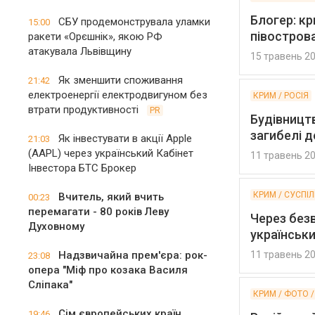
Блогер: кр
СБУ продемонструвала уламки
15:00
півостров
ракети «Орєшнік», якою РФ
атакувала Львівщину
15 травень 2
Як зменшити споживання
21:42
електроенергії електродвигуном без
КРИМ / РОСІЯ
втрати продуктивності
PR
Будівницт
загибелі д
Як інвестувати в акції Apple
21:03
(AAPL) через український Кабінет
11 травень 2
Інвестора БТС Брокер
КРИМ / СУСПІ
Вчитель, який вчить
00:23
перемагати - 80 років Леву
Через безв
Духовному
українськ
Надзвичайна прем'єра: рок-
11 травень 2
23:08
опера "Міф про козака Василя
Сліпака"
КРИМ / ФОТО /
Сім європейських країн
19:46