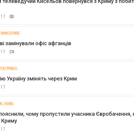
й телеведучий Кисельов повернувся з Криму з поби
017
/ МИКОЛАЇВ
і замінували офіс афганців
017
 ТА ПРАВО
ю Україну змінять через Крим
017
 / КИЇВ
пояснили, чому пропустили учасника Євробачення, 
у Криму
017