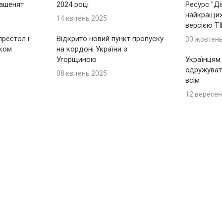
ашенят
2024 році
Ресурс "Ді
найкращих 
14 квітень 2025
версією T
рестол і
Відкрито новий пункт пропуску
30 жовтен
іком
на кордоні України з
Угорщиною
Українцям
одружуват
08 квітень 2025
всім
12 вересен