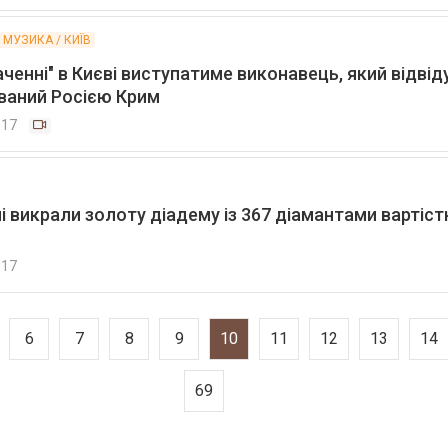
/ МУЗИКА / КИЇВ
ченні" в Києві виступатиме виконавець, який відвід
ваний Росією Крим
017
і викрали золоту діадему із 367 діамантами вартіст
017
6
7
8
9
10
11
12
13
14
69