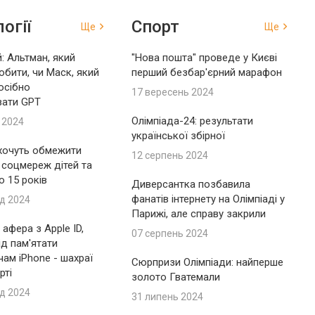
огії
Спорт
Ще
Ще
: Альтман, який
"Нова пошта" проведе у Києві
обити, чи Маск, який
перший безбар'єрний марафон
осібно
17 вересень 2024
вати GPT
Олімпіада-24: результати
 2024
української збірної
 хочуть обмежити
12 серпень 2024
 соцмереж дітей та
до 15 років
Диверсантка позбавила
фанатів інтернету на Олімпіаді у
д 2024
Парижі, але справу закрили
афера з Apple ID,
07 серпень 2024
ід пам'ятати
ам iPhone - шахраї
Сюрпризи Олімпіади: найперше
рті
золото Гватемали
д 2024
31 липень 2024