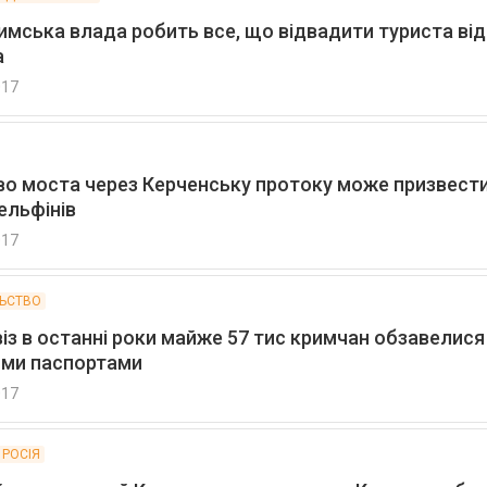
имська влада робить все, що відвадити туриста від
а
017
во моста через Керченську протоку може призвест
ельфінів
017
ЛЬСТВО
із в останні роки майже 57 тис кримчан обзавелися
ими паспортами
017
 РОСІЯ