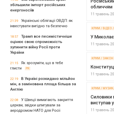
Російськи
збільшили імпорт російських
обличчям
енергоносіїв
11 травень 2
Українські облігації ОВДП: як
21:39
інвестувати вигідно та безпечно
КРИМ / ВІДЕО 
Трамп все песимістичніше
У Миколаєв
18:57
оцінює свою спроможність
11 травень 2
зупинити війну Росії проти
України
КРИМ / ЗАКОН
Як зрозуміти, що в тебе
21:15
Конституці
глисти
PR
11 травень 2
В Україні розкидано мільйон
22:19
мін, а замінована площа більша за
КРИМ / МУЗИКА
Англію
Силовики 
У Швеції вимагають закриття
22:08
виступав 
церкви, звідки шпигували за
11 травень 2
аеродромом НАТО для Росії