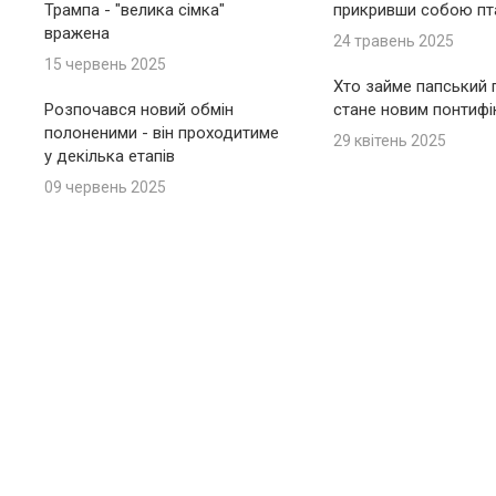
Трампа - "велика сімка"
прикривши собою пт
вражена
24 травень 2025
15 червень 2025
Хто займе папський п
Розпочався новий обмін
стане новим понтиф
полоненими - він проходитиме
29 квітень 2025
у декілька етапів
09 червень 2025