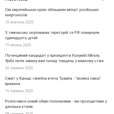
Сім європейських країн збільшили імпорт російських
енергоносіїв
10 жовтень 2025
З тимчасово окупованих територій та РФ повернули
одинадцять дітей
19 липень 2025
Потенційний кандидат у президенти Колумбії Мігель
Урібе після замаху вже понад тиждень у важкому стані
20 червень 2025
Саміт у Канаді: ганебна втеча Трампа - "велика сімка"
вражена
15 червень 2025
Розпочався новий обмін полоненими - він проходитиме у
декілька етапів
09 червень 2025