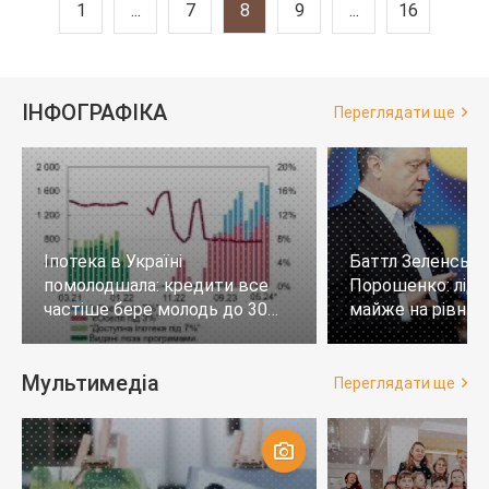
1
...
7
8
9
...
16
ІНФОГРАФІКА
Переглядати ще
Іпотека в Україні
Баттл Зеленськи
помолодшала: кредити все
Порошенко: лід
частіше бере молодь до 30
майже на рівних,
років
тих, хто не визн
Мультимедіа
Переглядати ще