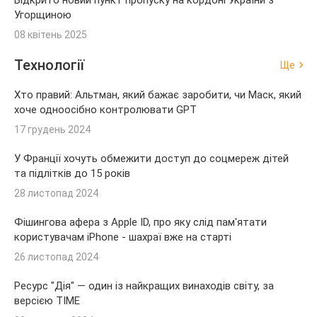
Відкрито новий пункт пропуску на кордоні України з
Угорщиною
08 квітень 2025
Технології
Ще
Хто правий: Альтман, який бажає заробити, чи Маск, який
хоче одноосібно контролювати GPT
17 грудень 2024
У Франції хочуть обмежити доступ до соцмереж дітей
та підлітків до 15 років
28 листопад 2024
Фішингова афера з Apple ID, про яку слід пам'ятати
користувачам iPhone - шахраї вже на старті
26 листопад 2024
Ресурс "Дія" — один із найкращих винаходів світу, за
версією TIME