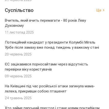
Суспільство
Ще
Вчитель, який вчить перемагати - 80 років Леву
Духовному
11 листопад 2025
Потенційний кандидат у президенти Колумбії Мігель
Урібе після замаху вже понад тиждень у важкому стані
20 червень 2025
ЄС зацікавився порносайтами через відсутність
перевірки віку користувачів
09 червень 2025
На Київщині під час російської атаки загинула мама-
лелека, прикривши собою пташенят
24 травень 2025
Хто займе папський престол і стане новим понтифіком