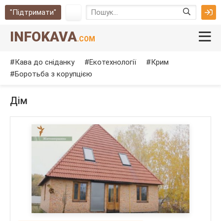
"Підтримати"
INFOKAVA
.COM
Кава до сніданку
Екотехнології
Крим
Боротьба з корупцією
Дім