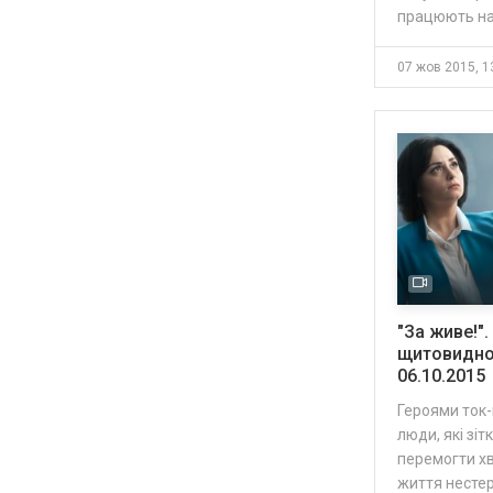
працюють н
"За живе!"
щитовидної
06.10.2015
Героями ток-
люди, які зі
перемогти хв
життя несте