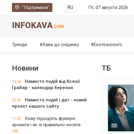
RU
"Підтримати"
Пт, 07 августа 2026
INFOKAVA
.COM
Тренди:
Кава до сніданку
Екотехнології
Новини
ТБ
Намисто подій від Ксенії
13:06
Грабар - календар березня
Намисто подій і дат - новий
23:42
проєкт нашого сайту
Кому підходять фужерні
17:47
аромати і як їх правильно носити
PR