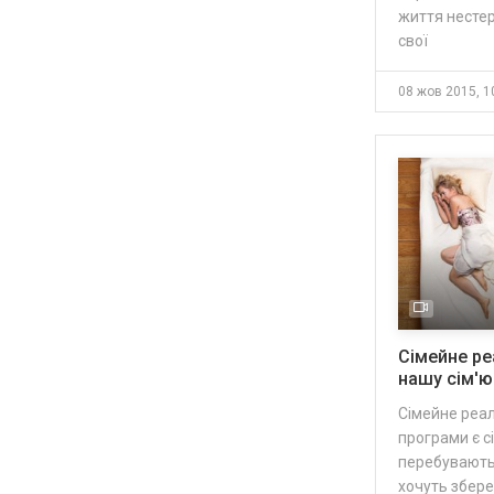
життя несте
свої
08 жов 2015, 1
Сімейне ре
нашу сім'ю"
Сімейне реал
програми є сі
перебувають 
хочуть збере