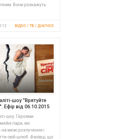
рпним. Вони розкажуть
0:12
ВІДЕО / ТБ / ДІАГНОЗ
аліті-шоу "Врятуйте
. Ефір від 06.10.2015
іті-шоу. Героями
мейні пари, які
на межі розлучення і
гти свій шлюб. Фахівці, що