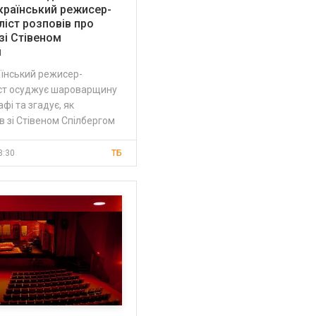
Український режисер-
іст розповів про
зі Стівеном
м
аїнський режисер-
ст осуджує шароварщину
фі та згадує, як
 зі Стівеном Спілбергом
3:30
ТБ