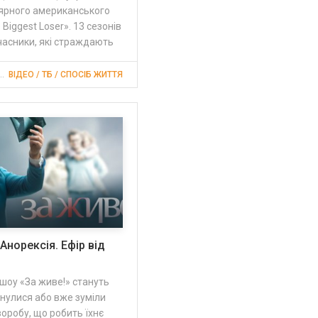
лярного американського
Biggest Loser». 13 сезонів
часники, які страждають
 2015, 10:21
ВІДЕО / ТБ / СПОСІБ ЖИТТЯ
 Анорексія. Ефір від
шоу «За живе!» стануть
ткнулися або вже зуміли
оробу, що робить їхнє