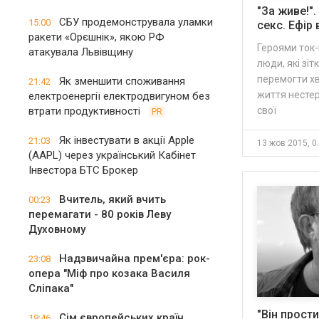
"За живе!"
СБУ продемонструвала уламки
15:00
секс. Ефір 
ракети «Орєшнік», якою РФ
Героями ток-
атакувала Львівщину
люди, які зі
перемогти хв
Як зменшити споживання
21:42
життя несте
електроенергії електродвигуном без
втрати продуктивності
свої
PR
Як інвестувати в акції Apple
21:03
13 жов
(AAPL) через український Кабінет
Інвестора БТС Брокер
Вчитель, який вчить
00:23
перемагати - 80 років Леву
Духовному
Надзвичайна прем'єра: рок-
23:08
опера "Міф про козака Василя
Сліпака"
"Він прост
Сім європейських країн
19:46