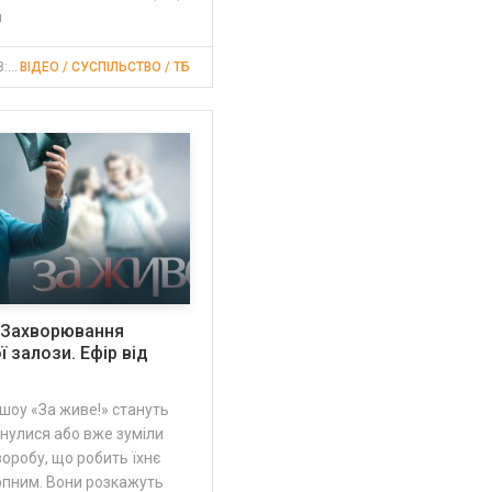
а
07 жов 2015, 13:42
ВІДЕО / СУСПІЛЬСТВО / ТБ
. Захворювання
 залози. Ефір від
шоу «За живе!» стануть
ткнулися або вже зуміли
оробу, що робить їхнє
рпним. Вони розкажуть