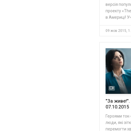
версія попу
проекту «The 
в Америці! У
09 жов
"За живе!".
07.10.2015
Героями ток-
люди, які зі
перемогти хв