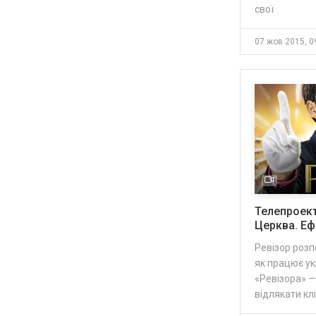
свої
07 жов 2015, 0
Телепроект
Церква. Ефі
Ревізор розп
як працює ук
«Ревізора» —
відлякати клі