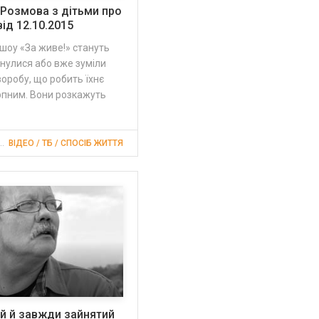
. Розмова з дітьми про
від 12.10.2015
шоу «За живе!» стануть
ткнулися або вже зуміли
оробу, що робить їхнє
рпним. Вони розкажуть
 2015, 09:08
ВІДЕО / ТБ / СПОСІБ ЖИТТЯ
ий й завжди зайнятий