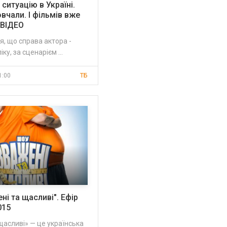
ситуацію в Україні.
вчали. І фільмів вже
.ВІДЕО
ся, що справа актора -
ку, за сценарієм ...
1:00
ТБ
ні та щасливі". Ефір
015
щасливі» — це українська