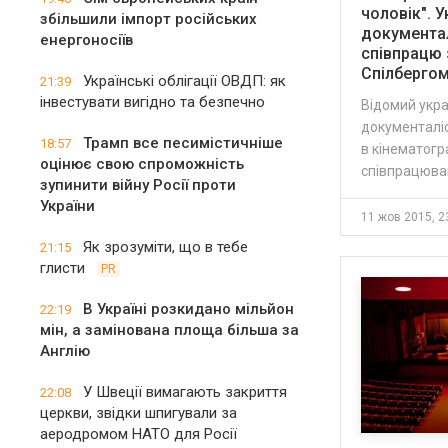
чоловік". 
збільшили імпорт російських
документал
енергоносіїв
співпрацю 
Спілберго
Українські облігації ОВДП: як
21:39
інвестувати вигідно та безпечно
Відомий укр
документалі
Трамп все песимістичніше
18:57
в кінематогра
оцінює свою спроможність
співпрацював
зупинити війну Росії проти
України
11 жов 2015, 2
Як зрозуміти, що в тебе
21:15
глисти
PR
В Україні розкидано мільйон
22:19
мін, а замінована площа більша за
Англію
У Швеції вимагають закриття
22:08
церкви, звідки шпигували за
аеродромом НАТО для Росії