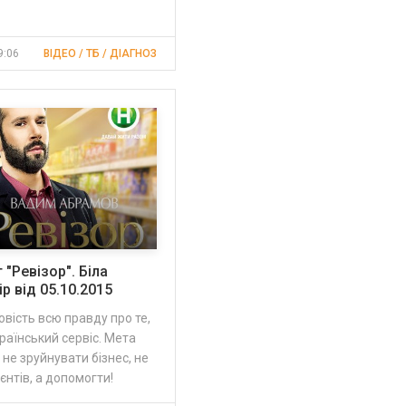
9:06
ВІДЕО / ТБ / ДІАГНОЗ
 "Ревізор". Біла
р від 05.10.2015
овість всю правду про те,
раїнський сервіс. Мета
 не зруйнувати бізнес, не
єнтів, а допомогти!