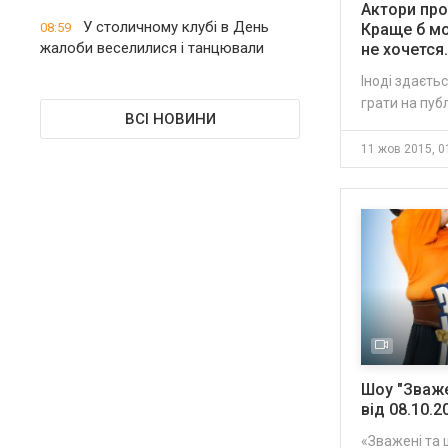
Актори про 
У столичному клубі в День
08:59
Краще б мо
жалоби веселилися і танцювали
не хочется
Іноді здаєть
грати на публі
ВСІ НОВИНИ
11 жов 2015, 0
Шоу "Зваже
від 08.10.2
«Зважені та 