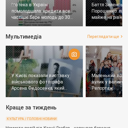
Іпотека в Україні
Баттл Зеленськи
помолодшала: кредити все
Порошенко: лід
частіше бере молодь до 30
майже на рівних,
років
тих, хто не визн
Мультимедіа
Переглядати ще
У Києві показали виставку
Маленький воло
військового фотографа
вулик у великому
Арсена Федосенка, який
Репортаж
загинув на війні
Краще за тиждень
КУЛЬТУРА / ГОЛОВНІ НОВИНИ
Намисто подій від Ксенії Грабар - календар березня