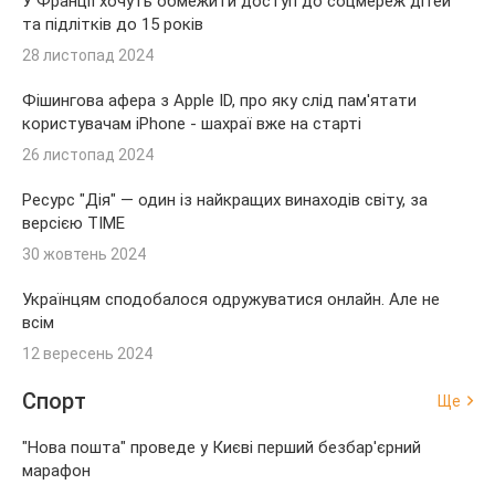
У Франції хочуть обмежити доступ до соцмереж дітей
та підлітків до 15 років
28 листопад 2024
Фішингова афера з Apple ID, про яку слід пам'ятати
користувачам iPhone - шахраї вже на старті
26 листопад 2024
Ресурс "Дія" — один із найкращих винаходів світу, за
версією TIME
30 жовтень 2024
Українцям сподобалося одружуватися онлайн. Але не
всім
12 вересень 2024
Спорт
Ще
"Нова пошта" проведе у Києві перший безбар'єрний
марафон