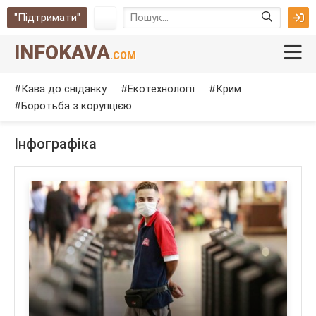
"Підтримати"
INFOKAVA
.COM
Кава до сніданку
Екотехнології
Крим
Боротьба з корупцією
Інфографіка