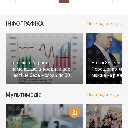
ІНФОГРАФІКА
Переглядати ще
Іпотека в Україні
Баттл Зеленськи
помолодшала: кредити все
Порошенко: лід
частіше бере молодь до 30
майже на рівних,
років
тих, хто не визн
Мультимедіа
Переглядати ще