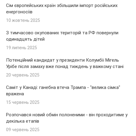
Сім європейських країн збільшили імпорт російських
енергоносіїв
10 жовтень 2025
З тимчасово окупованих територій та РФ повернули
одинадцять дітей
19 липень 2025
Потенційний кандидат у президенти Колумбії Мігель
Урібе після замаху вже понад тиждень у важкому стані
20 червень 2025
Саміт у Канаді: ганебна втеча Трампа - "велика сімка"
вражена
15 червень 2025
Розпочався новий обмін полоненими - він проходитиме у
декілька етапів
09 червень 2025