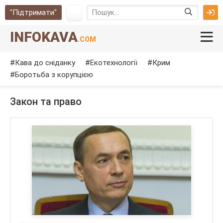
"Підтримати"
INFOKAVA
.COM
Кава до сніданку
Екотехнології
Крим
Боротьба з корупцією
Закон та право