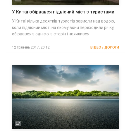
У Китаї обірвався підвісний міст з туристами
У Китаї кілька десятків туристів зависли над водою,
коли підвісний міст, на якому вони переходили річку,
обірвався з однією із сторін і нахилився
12 травень 2017, 20:12
ВІДЕО / ДОРОГИ