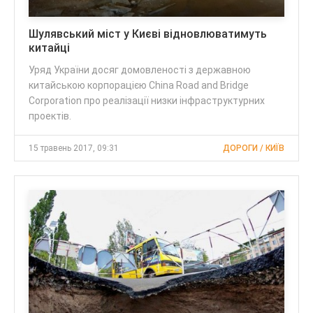
Шулявський міст у Києві відновлюватимуть
китайці
Уряд України досяг домовленості з державною
китайською корпорацією China Road and Bridge
Corporation про реалізації низки інфраструктурних
проектів.
15 травень 2017, 09:31
ДОРОГИ / КИЇВ