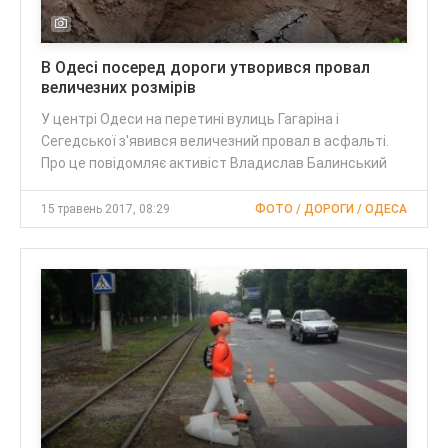
В Одесі посеред дороги утворився провал
величезних розмірів
У центрі Одеси на перетині вулиць Гагаріна і
Сегедської з'явився величезний провал в асфальті.
Про це повідомляє активіст Владислав Балинський
15 травень 2017, 08:29
ФОТО / ДОРОГИ / ОДЕСА