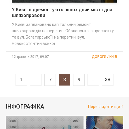
У Києві відремонтують пішохідний міст і два
шляхопроводи
У Києві заплановано капітальний ремонт
шляхопроводів на перетині Оболонського проспекту
та вул. Богатирської і на перетині вул.
Новокостянтинівської
12 травень 2017, 09:07
ДОРОГИ / КИЇВ
1
...
7
8
9
...
38
ІНФОГРАФІКА
Переглядати ще