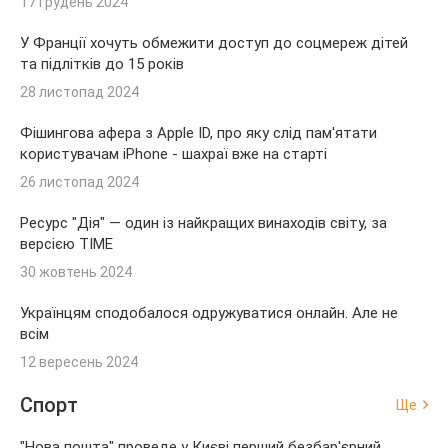
17 грудень 2024
У Франції хочуть обмежити доступ до соцмереж дітей
та підлітків до 15 років
28 листопад 2024
Фішингова афера з Apple ID, про яку слід пам'ятати
користувачам iPhone - шахраї вже на старті
26 листопад 2024
Ресурс "Дія" — один із найкращих винаходів світу, за
версією TIME
30 жовтень 2024
Українцям сподобалося одружуватися онлайн. Але не
всім
12 вересень 2024
Спорт
Ще
"Нова пошта" проведе у Києві перший безбар'єрний