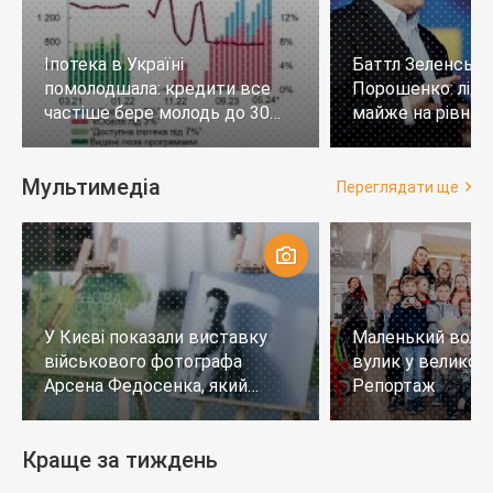
Іпотека в Україні
Баттл Зеленськи
помолодшала: кредити все
Порошенко: лід
частіше бере молодь до 30
майже на рівних,
років
тих, хто не визн
Мультимедіа
Переглядати ще
У Києві показали виставку
Маленький воло
військового фотографа
вулик у великому
Арсена Федосенка, який
Репортаж
загинув на війні
Краще за тиждень