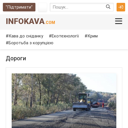
"Підтримати"
INFOKAVA
.COM
Кава до сніданку
Екотехнології
Крим
Боротьба з корупцією
Дороги