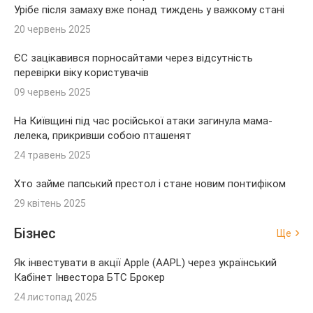
Урібе після замаху вже понад тиждень у важкому стані
20 червень 2025
ЄС зацікавився порносайтами через відсутність
перевірки віку користувачів
09 червень 2025
На Київщині під час російської атаки загинула мама-
лелека, прикривши собою пташенят
24 травень 2025
Хто займе папський престол і стане новим понтифіком
29 квітень 2025
Бізнес
Ще
Як інвестувати в акції Apple (AAPL) через український
Кабінет Інвестора БТС Брокер
24 листопад 2025