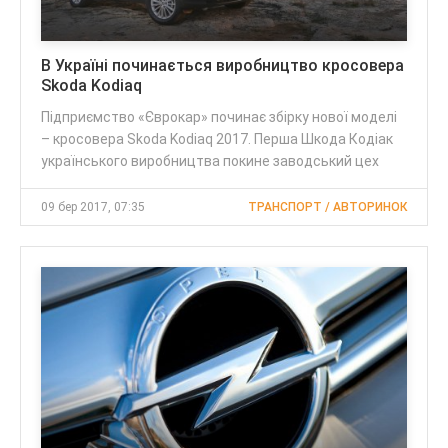
В Україні починається виробництво кросовера
Skoda Kodiaq
Підприємство «Єврокар» починає збірку нової моделі
– кросовера Skoda Kodiaq 2017. Перша Шкода Кодіак
українського виробництва покине заводський цех
09 бер 2017, 07:35
ТРАНСПОРТ / АВТОРИНОК