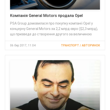
Компанія General Motors продала Opel
PSA Group домовилася про покупку компанії Opel у
концерну General Motors за 2,2 млрд євро ($2,3 млрд),
що призведе до створення другого за величиною
06 бер 2017, 11:04
ТРАНСПОРТ / АВТОРИНОК