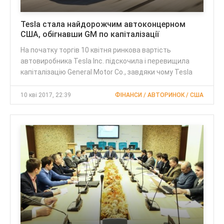
Tesla стала найдорожчим автоконцерном
США, обігнавши GM по капіталізації
На початку торгів 10 квітня ринкова вартість
автовиробника Tesla Inc. підскочила і перевищила
капіталізацію General Motor Co., завдяки чому Tesla
10 кві 2017, 22:39
ФІНАНСИ / АВТОРИНОК / США