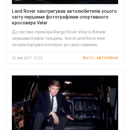
Land Rover заінтригував автолюбителів усього
світу першими фотографіями спортивного
кросовера Velar
До світової прем'єри Range Rover Velar в Женеві
залишився рівно тиждень. Але в Land Rover вже
почали підігрівати інтерес до своєї новинки,
22 лют 2017, 12:23
ФОТО / АВТОРИНОК