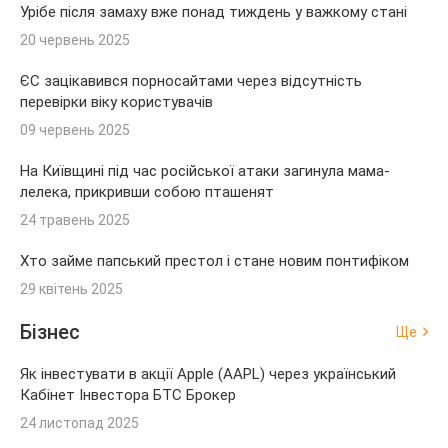
Урібе після замаху вже понад тиждень у важкому стані
20 червень 2025
ЄС зацікавився порносайтами через відсутність
перевірки віку користувачів
09 червень 2025
На Київщині під час російської атаки загинула мама-
лелека, прикривши собою пташенят
24 травень 2025
Хто займе папський престол і стане новим понтифіком
29 квітень 2025
Бізнес
Ще
Як інвестувати в акції Apple (AAPL) через український
Кабінет Інвестора БТС Брокер
24 листопад 2025