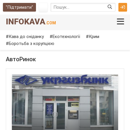
"Підтримати"
INFOKAVA
.COM
Кава до сніданку
Екотехнології
Крим
Боротьба з корупцією
АвтоРинок