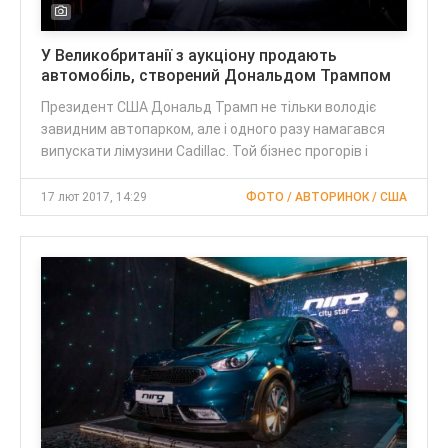
У Великобританії з аукціону продають
автомобіль, створений Дональдом Трампом
Президент США Дональд Трамп не тільки володіє
завидним автопарком, але і одного разу намагався
випускати лімузини Cadillac. Той бізнес прогорів і
17 лют 2017, 14:29
ФОТО / АВТОРИНОК / США