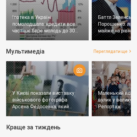
Іпотека в Україні
Баттл Зеленськи
помолодшала: кредити все
Порошенко: лід
частіше бере молодь до 30
майже на рівних,
років
тих, хто не визн
Мультимедіа
Переглядати ще
У Києві показали виставку
Маленький воло
військового фотографа
вулик у великому
Арсена Федосенка, який
Репортаж
загинув на війні
Краще за тиждень