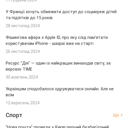
У Франції хочуть обмежити доступ до соцмереж дітей
та підлітків до 15 років
28 листопад 2024
Фішингова афера з Apple ID, про яку слід пам'ятати
користувачам iPhone - шахраї вже на старті
26 листопад 2024
Ресурс "Дія" — один із найкращих винаходів світу, за
версією TIME
30 жовтень 2024
Українцям сподобалося одружуватися онлайн. Але не
всім
12 вересень 2024
Спорт
Ще
"Нова пошта" проведе у Києві перший безбар'єрний