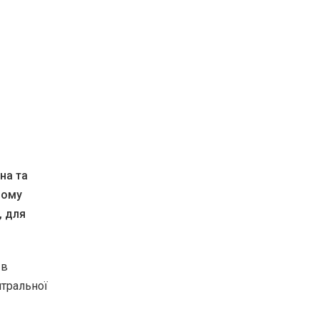
на та
шому
, для
 в
нтральної