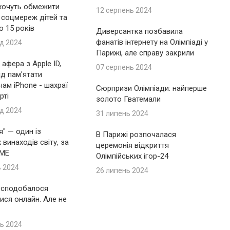
 хочуть обмежити
12 серпень 2024
 соцмереж дітей та
до 15 років
Диверсантка позбавила
фанатів інтернету на Олімпіаді у
д 2024
Парижі, але справу закрили
афера з Apple ID,
07 серпень 2024
ід пам'ятати
ам iPhone - шахраї
Сюрпризи Олімпіади: найперше
рті
золото Гватемали
д 2024
31 липень 2024
я" — один із
В Парижі розпочалася
винаходів світу, за
церемонія відкриття
IME
Олімпійських ігор-24
ь 2024
26 липень 2024
 сподобалося
ися онлайн. Але не
ь 2024