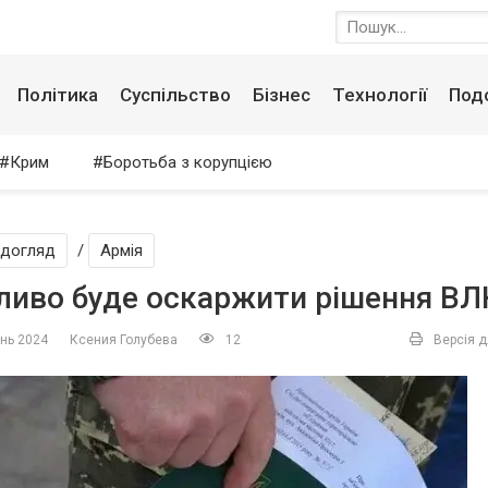
Політика
Суспільство
Бізнес
Технології
Под
Крим
Боротьба з корупцією
догляд
/
Армія
иво буде оскаржити рішення ВЛ
ень 2024
Ксения Голубева
12
Версія д