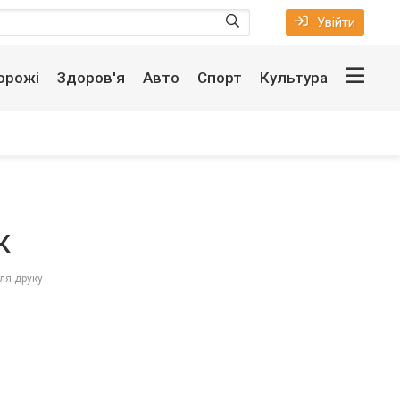
Увійти
орожі
Здоров'я
Авто
Спорт
Культура
К
ля друку