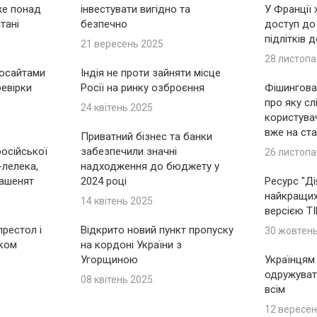
же понад
інвестувати вигідно та
У Франції
тані
безпечно
доступ до
підлітків 
21 вересень 2025
28 листопа
носайтами
Індія не проти зайняти місце
ревірки
Росії на ринку озброєння
Фішингова 
про яку сл
24 квітень 2025
користувач
вже на ста
Приватний бізнес та банки
російської
забезпечили значні
26 листопа
-лелека,
надходження до бюджету у
ашенят
2024 році
Ресурс "Ді
найкращих 
14 квітень 2025
версією T
рестол і
Відкрито новий пункт пропуску
30 жовтен
іком
на кордоні України з
Угорщиною
Українцям
одружуват
08 квітень 2025
всім
12 вересен