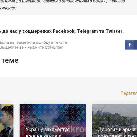
атними до військової служби з виключенням з обліку", – сказав
ниченко.
 до нас у соцмережах
Facebook
,
Telegram
та
Twitter
.
Если вы заметили ошибку в тексте
Выделите её и нажмите
Ctrl+Enter
 теме
Перегл
Україну захльостує
Дороги чи армія:
вже не хвиля, а
президент визна