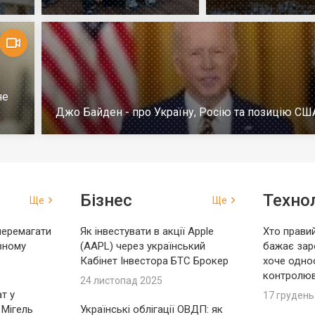
Репортаж
немає успіху
че
Джо Байден - про Україну, Росію та позицію СШ
Бізнес
Технол
Ще
Ще
перемагати
Як інвестувати в акції Apple
Хто правий
вному
(AAPL) через український
бажає зар
Кабінет Інвестора БТС Брокер
хоче одно
контролю
24 листопад 2025
т у
17 грудень
 Мігель
Українські облігації ОВДП: як