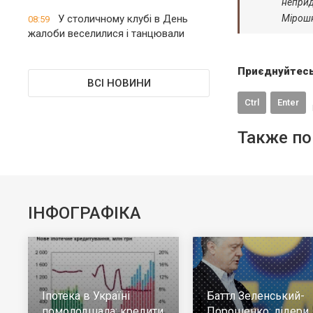
неприд
У столичному клубі в День
Мірош
08:59
жалоби веселилися і танцювали
Приєднуйтесь
ВСІ НОВИНИ
Ctrl
Enter
Также по
ІНФОГРАФІКА
Іпотека в Україні
Баттл Зеленський-
помолодшала: кредити
Порошенко: лідери