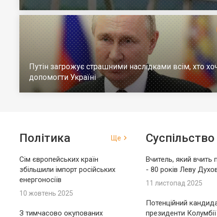
загинув на війні
Путін загрожує страшними наслідками всім, хто хо
допомогти Україні
Політика
Суспільство
Ще
Сім європейських країн
Вчитель, який вчить 
збільшили імпорт російських
- 80 років Леву Духо
енергоносіїв
11 листопад 2025
10 жовтень 2025
Потенційний кандида
З тимчасово окупованих
президенти Колумбії