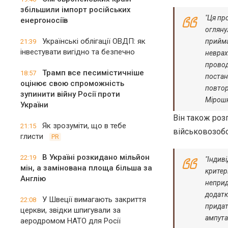
збільшили імпорт російських
"Ця пр
енергоносіїв
огляну
Українські облігації ОВДП: як
прийма
21:39
інвестувати вигідно та безпечно
неврах
провод
Трамп все песимістичніше
18:57
постан
оцінює свою спроможність
повтор
зупинити війну Росії проти
Мірошн
України
Він також роз
Як зрозуміти, що в тебе
21:15
військовозобо
глисти
PR
В Україні розкидано мільйон
22:19
"Індив
мін, а замінована площа більша за
критер
Англію
неприд
додатк
У Швеції вимагають закриття
22:08
придат
церкви, звідки шпигували за
ампута
аеродромом НАТО для Росії