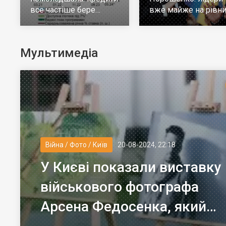
все частіше бере
вже майже на рівни
молодь до 30 років
але багато тих, хто н
визначився
Мультимедіа
Війна / Фото / Київ
20-08-2024, 22:18
У Києві показали виставку
військового фотографа
Арсена Федосенка, який