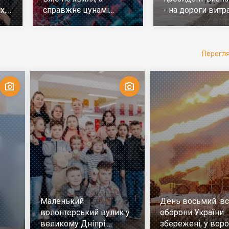
х,
справжнє цунамі
- на дороги витр
е
ковіда. Що робити
у 10 разів більш
Перегл
Маленький
День восьмий: всі
волонтерський вулик у
оборони України
великому Дніпрі.
збережені, у воро