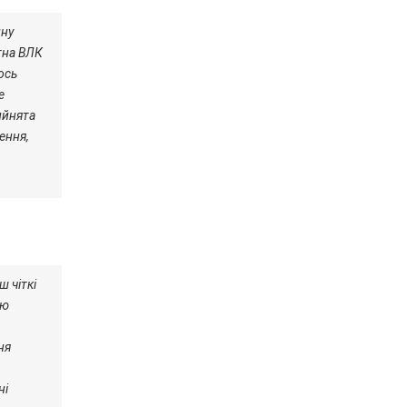
ину
атна ВЛК
ось
е
ийнята
ення,
ш чіткі
тю
ня
ні