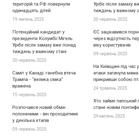
територій та РФ повернули
Урібе після замаху в
одинадцять дітей
тиждень у важкому с
19 липень 2025
20 червень 2025
Потенційний кандидат у
ЄС зацікавився пор
президенти Колумбії Мігель
через відсутність пе
Урібе після замаху вже понад
віку користувачів
тиждень у важкому стані
09 червень 2025
20 червень 2025
На Київщині під час 
Саміт у Канаді: ганебна втеча
атаки загинула мама
Трампа - "велика сімка"
прикривши собою пт
вражена
24 травень 2025
15 червень 2025
Хто займе папський п
Розпочався новий обмін
стане новим понтиф
полоненими - він проходитиме
29 квітень 2025
у декілька етапів
09 червень 2025