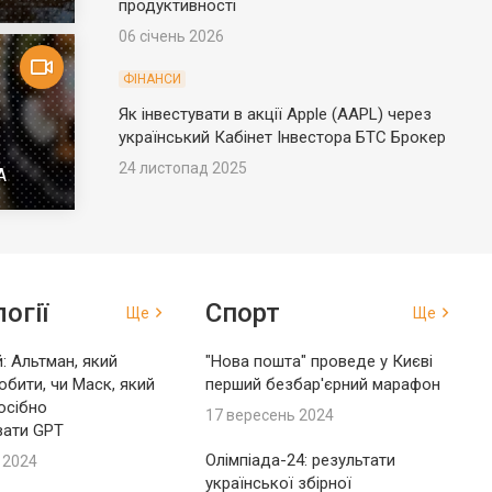
продуктивності
06 січень 2026
ФІНАНСИ
Як інвестувати в акції Apple (AAPL) через
український Кабінет Інвестора БТС Брокер
24 листопад 2025
А
огії
Спорт
Ще
Ще
: Альтман, який
"Нова пошта" проведе у Києві
обити, чи Маск, який
перший безбар'єрний марафон
осібно
17 вересень 2024
вати GPT
Олімпіада-24: результати
 2024
української збірної