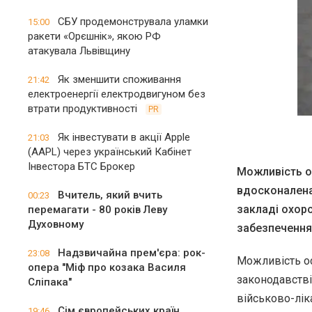
СБУ продемонструвала уламки
15:00
ракети «Орєшнік», якою РФ
атакувала Львівщину
Як зменшити споживання
21:42
електроенергії електродвигуном без
втрати продуктивності
PR
Як інвестувати в акції Apple
21:03
(AAPL) через український Кабінет
Інвестора БТС Брокер
Можливість о
вдосконалена
Вчитель, який вчить
00:23
закладі охоро
перемагати - 80 років Леву
Духовному
забезпечення
Надзвичайна прем'єра: рок-
23:08
Можливість ос
опера "Міф про козака Василя
законодавстві
Сліпака"
військово-лік
Сім європейських країн
19:46