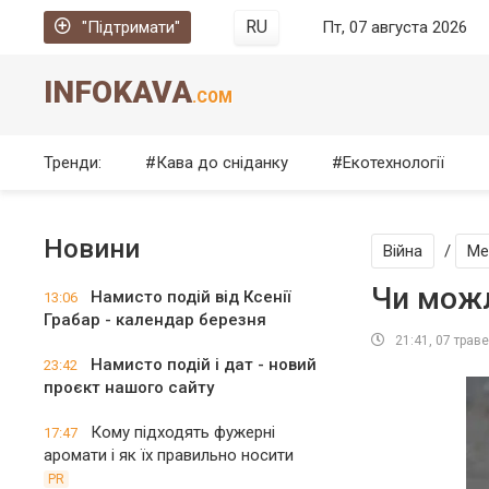
RU
"Підтримати"
Пт, 07 августа 2026
INFOKAVA
.COM
Тренди:
Кава до сніданку
Екотехнології
Новини
Війна
/
Ме
Чи можл
Намисто подій від Ксенії
13:06
Грабар - календар березня
21:41, 07 трав
Намисто подій і дат - новий
23:42
проєкт нашого сайту
Кому підходять фужерні
17:47
аромати і як їх правильно носити
PR