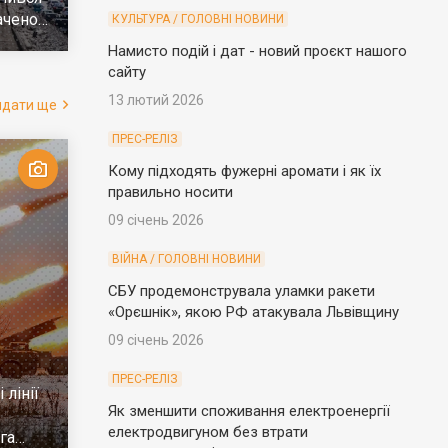
ачено
КУЛЬТУРА / ГОЛОВНІ НОВИНИ
е
Намисто подій і дат - новий проєкт нашого
сайту
13 лютий 2026
ядати ще
ПРЕС-РЕЛІЗ
Кому підходять фужерні аромати і як їх
правильно носити
09 січень 2026
ВІЙНА / ГОЛОВНІ НОВИНИ
СБУ продемонструвала уламки ракети
«Орєшнік», якою РФ атакувала Львівщину
09 січень 2026
ПРЕС-РЕЛІЗ
 лінії
Як зменшити споживання електроенергії
електродвигуном без втрати
га