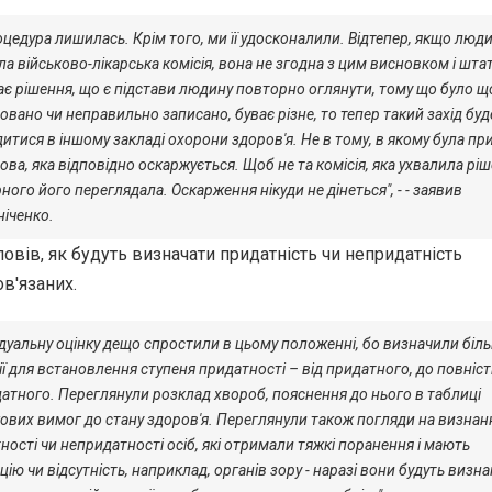
оцедура лишилась. Крім того, ми її удосконалили. Відтепер, якщо люд
ла військово-лікарська комісія, вона не згодна з цим висновком і шт
є рішення, що є підстави людину повторно оглянути, тому що було щ
овано чи неправильно записано, буває різне, то тепер такий захід буд
итися в іншому закладі охорони здоров'я. Не в тому, в якому була пр
ова, яка відповідно оскаржується. Щоб не та комісія, яка ухвалила ріш
ного його переглядала. Оскарження нікуди не дінеться", - - заявив
іченко.
повів, як будуть визначати придатність чи непридатність
в'язаних.
ідуальну оцінку дещо спростили в цьому положенні, бо визначили біль
ії для встановлення ступеня придатності – від придатного, до повніс
атного. Переглянули розклад хвороб, пояснення до нього в таблиці
ових вимог до стану здоров'я. Переглянули також погляди на визнан
ності чи непридатності осіб, які отримали тяжкі поранення і мають
цію чи відсутність, наприклад, органів зору - наразі вони будуть визна