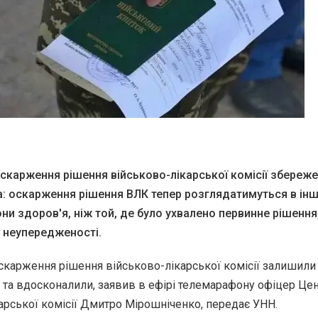
скарження рішення військово-лікарської комісії збереже
: оскарження рішення ВЛК тепер розглядатимуться в ін
ни здоров'я, ніж той, де було ухвалено первинне рішення
 неупередженості.
карження рішення військово-лікарської комісії залишили
 та вдосконалили, заявив в ефірі телемарафону офіцер Це
арської комісії Дмитро Мірошніченко, передає УНН.