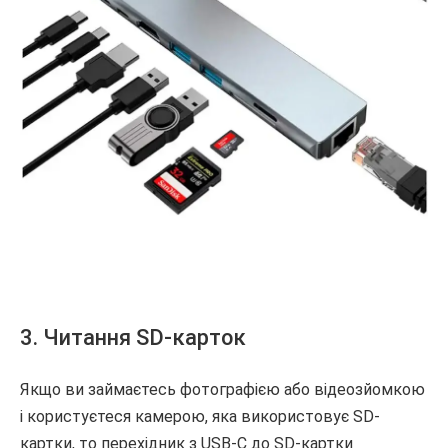
3. Читання SD-карток
Якщо ви займаєтесь фотографією або відеозйомкою
і користуєтеся камерою, яка використовує SD-
картки, то перехідник з USB-C до SD-картки