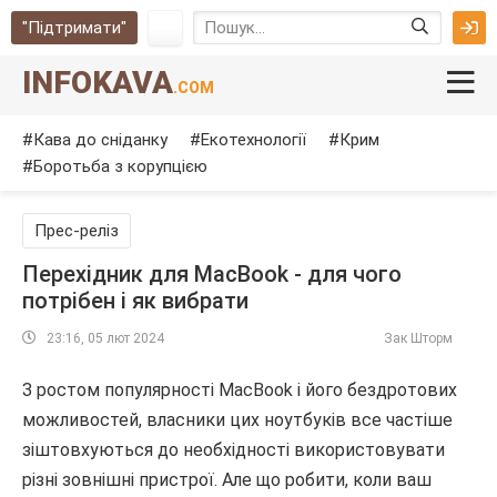
"Підтримати"
INFOKAVA
.COM
Кава до сніданку
Екотехнології
Крим
Боротьба з корупцією
Прес-реліз
Перехідник для MacBook - для чого
потрібен і як вибрати
23:16, 05 лют 2024
Зак Шторм
З ростом популярності MacBook і його бездротових
можливостей, власники цих ноутбуків все частіше
зіштовхуються до необхідності використовувати
різні зовнішні пристрої. Але що робити, коли ваш