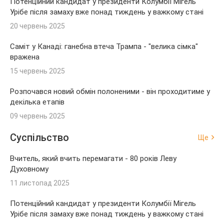
Потенційний кандидат у президенти Колумбії Мігель
Урібе після замаху вже понад тиждень у важкому стані
20 червень 2025
Саміт у Канаді: ганебна втеча Трампа - "велика сімка"
вражена
15 червень 2025
Розпочався новий обмін полоненими - він проходитиме у
декілька етапів
09 червень 2025
Суспільство
Ще
Вчитель, який вчить перемагати - 80 років Леву
Духовному
11 листопад 2025
Потенційний кандидат у президенти Колумбії Мігель
Урібе після замаху вже понад тиждень у важкому стані