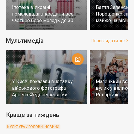
Іпотека в Україні
Баттл Зеленськи
помолодшала: кредити все
Порошенко: лід
частіше бере молодь до 30
майже на рівних,
років
тих, хто не визн
Мультимедіа
Переглядати ще
У Києві показали виставку
Маленький воло
військового фотографа
вулик у великому
Арсена Федосенка, який
Репортаж
загинув на війні
Краще за тиждень
КУЛЬТУРА / ГОЛОВНІ НОВИНИ