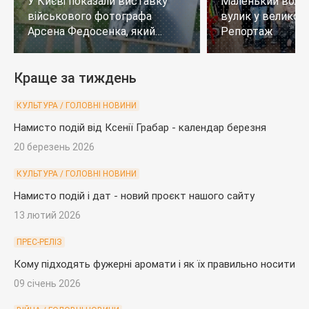
У Києві показали виставку
Маленький воло
військового фотографа
вулик у великому
Арсена Федосенка, який
Репортаж
загинув на війні
Краще за тиждень
КУЛЬТУРА / ГОЛОВНІ НОВИНИ
Намисто подій від Ксенії Грабар - календар березня
20 березень 2026
КУЛЬТУРА / ГОЛОВНІ НОВИНИ
Намисто подій і дат - новий проєкт нашого сайту
13 лютий 2026
ПРЕС-РЕЛІЗ
Кому підходять фужерні аромати і як їх правильно носити
09 січень 2026