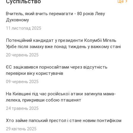
Суспільство
Ще
Вчитель, який вчить перемагати - 80 років Леву
Духовному
11 листопад 2025
Потенційний кандидат у президенти Колумбії Мігель
Урібе після замаху вже понад тиждень у важкому стані
20 червень 2025
ЄС зацікавився порносайтами через відсутність
перевірки віку користувачів
09 червень 2025
На Київщині під час російської атаки загинула мама-
лелека, прикривши собою пташенят
24 травень 2025
Хто займе папський престол і стане новим понтифіком
29 квітень 2025