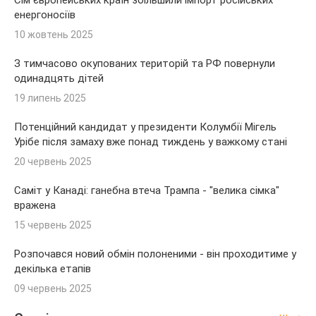
Сім європейських країн збільшили імпорт російських
енергоносіїв
10 жовтень 2025
З тимчасово окупованих територій та РФ повернули
одинадцять дітей
19 липень 2025
Потенційний кандидат у президенти Колумбії Мігель
Урібе після замаху вже понад тиждень у важкому стані
20 червень 2025
Саміт у Канаді: ганебна втеча Трампа - "велика сімка"
вражена
15 червень 2025
Розпочався новий обмін полоненими - він проходитиме у
декілька етапів
09 червень 2025