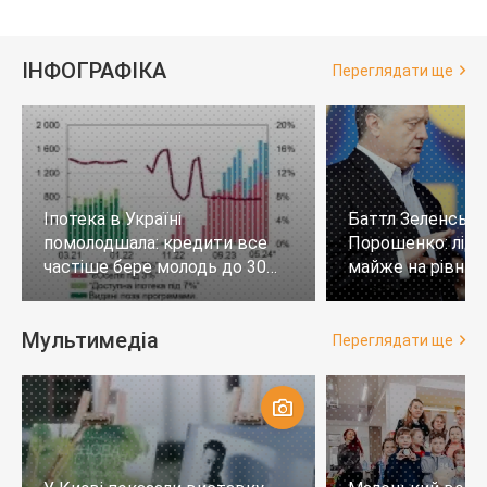
ІНФОГРАФІКА
Переглядати ще
Іпотека в Україні
Баттл Зеленськи
помолодшала: кредити все
Порошенко: лід
частіше бере молодь до 30
майже на рівних,
років
тих, хто не визн
Мультимедіа
Переглядати ще