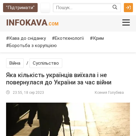
"Підтримати"
INFOKAVA
.COM
Кава до сніданку
Екотехнології
Крим
Боротьба з корупцією
Війна
/
Суспільство
Яка кількість українців виїхала і не
повернулася до України за час війни
23:55, 18 сер 2023
Ксения Голубева