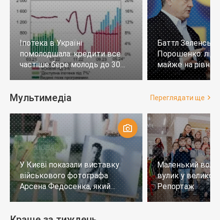
Іпотека в Україні
Баттл Зеленськи
помолодшала: кредити все
Порошенко: лід
частіше бере молодь до 30
майже на рівних,
років
тих, хто не визн
Мультимедіа
Переглядати ще
У Києві показали виставку
Маленький воло
військового фотографа
вулик у великому
Арсена Федосенка, який
Репортаж
загинув на війні
Краще за тиждень