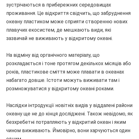
зустрічаються в прибережних середовищах
проживання. Це відкриття свідчить, що забруднення
океану пластиком може сприяти створенню нових
плавучих екосистем, де мешкають види, які
зазвичай не виживають у відкритому океані.
На відміну від органічного матеріалу, що
розкладається і тоне протягом декількох місяців або
років, пластикове сміття може плавати в океанах
набагато довше. Істоти можуть виживати там і
розмножуватися у відкритому океані роками.
Наслідки інтродукції новітніх видів у віддалені райони
океану ще не до кінця досліджені. Також невідомо, як
безхребетні потрапляють у відкритий океан і яким
чином виживають. Ймовірно, вони харчуються один
одним.