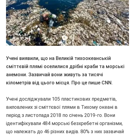
Учені виявили, що на Великій тихоокеанській
сміттєвій плямі оселилися дрібні краби та морські
анемони. Зазвичай вони живуть за тисячі
кілометрів від цього місця. Про це пише CNN.
Учені досліджували 105 пластикових предметів,
виловлених зі сміттєвої плями в Тихому океані в
період з листопада 2018 по січень 2019-го. Вони
ідентифікували 484 морські безхребетні організми,
що належать до 46 різних видів. 80% з них зазвичай