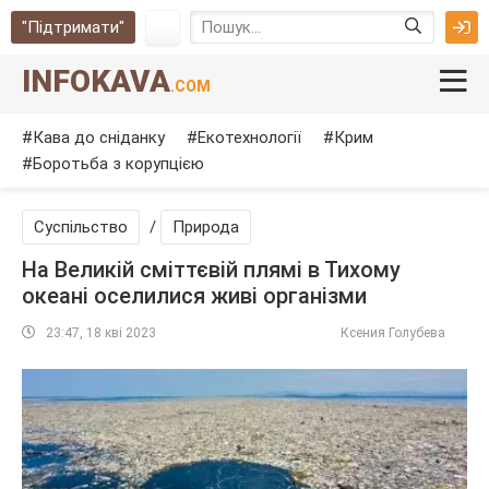
"Підтримати"
INFOKAVA
.COM
Кава до сніданку
Екотехнології
Крим
Боротьба з корупцією
Суспільство
/
Природа
На Великій сміттєвій плямі в Тихому
океані оселилися живі організми
23:47, 18 кві 2023
Ксения Голубева