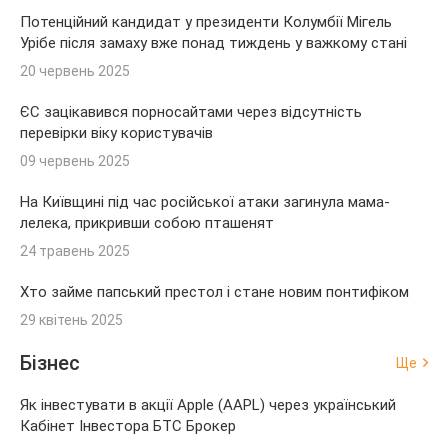
Потенційний кандидат у президенти Колумбії Мігель
Урібе після замаху вже понад тиждень у важкому стані
20 червень 2025
ЄС зацікавився порносайтами через відсутність
перевірки віку користувачів
09 червень 2025
На Київщині під час російської атаки загинула мама-
лелека, прикривши собою пташенят
24 травень 2025
Хто займе папський престол і стане новим понтифіком
29 квітень 2025
Бізнес
Ще
Як інвестувати в акції Apple (AAPL) через український
Кабінет Інвестора БТС Брокер