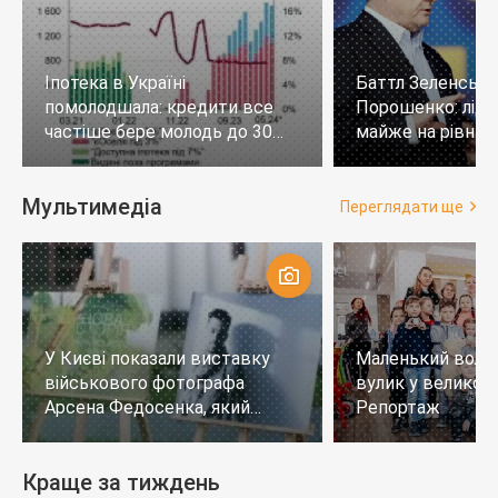
Іпотека в Україні
Баттл Зеленськи
помолодшала: кредити все
Порошенко: лід
частіше бере молодь до 30
майже на рівних,
років
тих, хто не визн
Мультимедіа
Переглядати ще
У Києві показали виставку
Маленький воло
військового фотографа
вулик у великому
Арсена Федосенка, який
Репортаж
загинув на війні
Краще за тиждень