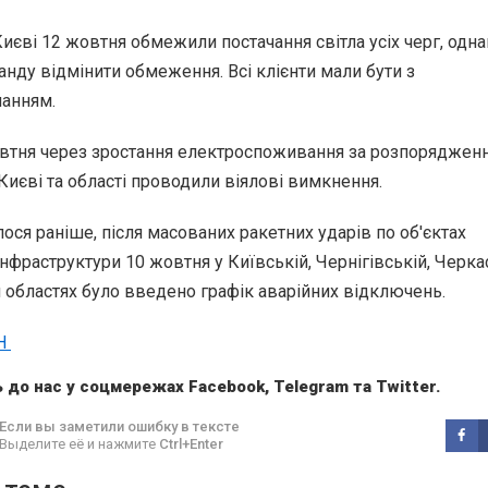
Києві 12 жовтня обмежили постачання світла усіх черг, одна
нду відмінити обмеження. Всі клієнти мали бути з
чанням.
овтня через зростання електроспоживання за розпоряджен
 Києві та області проводили віялові вимкнення.
ося раніше, після масованих ракетних ударів по об'єктах
інфраструктури 10 жовтня у Київській, Чернігівській, Черка
областях було введено графік аварійних відключень.
Н
 до нас у соцмережах
Facebook
,
Telegram
та
Twitter
.
Если вы заметили ошибку в тексте
Выделите её и нажмите
Ctrl+Enter