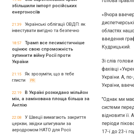
голова правлі
збільшили імпорт російських
енергоносіїв
«Вчора ввечер
диспетчерські
Українські облігації ОВДП: як
21:39
інвестувати вигідно та безпечно
областях нашо
введення граф
Трамп все песимістичніше
18:57
Кудрицький.
оцінює свою спроможність
зупинити війну Росії проти
Зі слів голов
України
фахівці «Укре
Як зрозуміти, що в тебе
21:15
України. А, по
глисти
PR
України, ввеч
В Україні розкидано мільйон
22:19
мін, а замінована площа більша за
"Однак ми має
Англію
системи перед
відновити її.
У Швеції вимагають закриття
22:08
періоди піково
церкви, звідки шпигували за
аеродромом НАТО для Росії
17-ї до 23-ї г