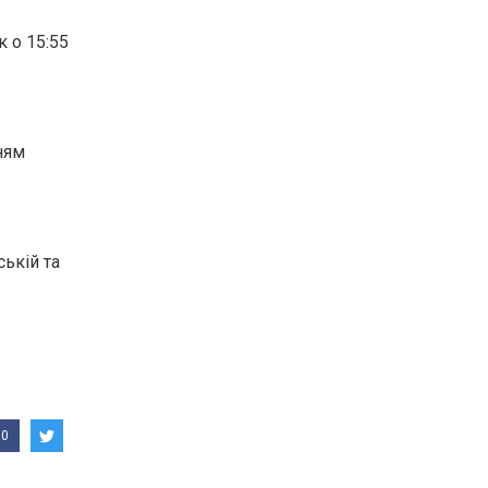
к о 15:55
ням
ській та
0