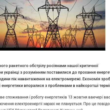
ного ракетного обстрілу росіянами нашої критичної
и українці з розумінням поставилися до прохання енерге
одини пік навантаження на електромережі. Економія зро
і енергетики впоралися з проблемами в найкоротші термі
е споживання і роботу енергетиків 13 жовтня ввечері вв
лючення електроенергії наразі не планується. Про це повід