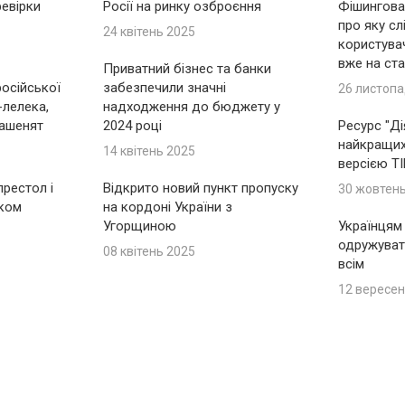
ревірки
Росії на ринку озброєння
Фішингова 
про яку сл
24 квітень 2025
користувач
вже на ста
Приватний бізнес та банки
російської
забезпечили значні
26 листопа
-лелека,
надходження до бюджету у
ашенят
2024 році
Ресурс "Ді
найкращих 
14 квітень 2025
версією T
рестол і
Відкрито новий пункт пропуску
30 жовтен
іком
на кордоні України з
Угорщиною
Українцям
одружуват
08 квітень 2025
всім
12 вересен