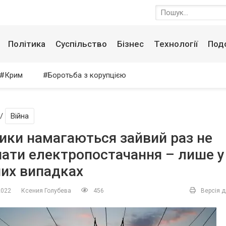
Політика
Суспільство
Бізнес
Технології
Под
Крим
Боротьба з корупцією
/
Війна
ики намагаються зайвий раз не
ати електропостачання – лише у
их випадках
2022
Ксения Голубева
456
Версія д