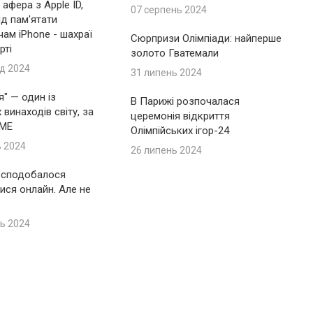
афера з Apple ID,
07 серпень 2024
ід пам'ятати
ам iPhone - шахраї
Сюрпризи Олімпіади: найперше
рті
золото Гватемали
д 2024
31 липень 2024
я" — один із
В Парижі розпочалася
винаходів світу, за
церемонія відкриття
IME
Олімпійських ігор-24
ь 2024
26 липень 2024
 сподобалося
ися онлайн. Але не
ь 2024