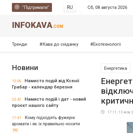
RU
"Підтримати"
Сб, 08 августа 2026
INFOKAVA
.COM
Тренди:
Кава до сніданку
Екотехнології
Новини
Енергетика
Енергет
Намисто подій від Ксенії
13:06
Грабар - календар березня
відключ
критичн
Намисто подій і дат - новий
23:42
проєкт нашого сайту
17:11, 13 жов 
Кому підходять фужерні
17:47
аромати і як їх правильно носити
PR