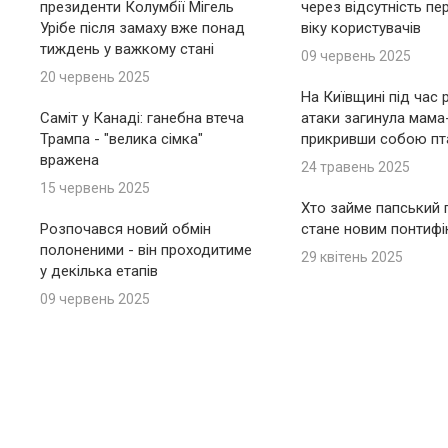
президенти Колумбії Мігель
через відсутність пе
Урібе після замаху вже понад
віку користувачів
тиждень у важкому стані
09 червень 2025
20 червень 2025
На Київщині під час 
Саміт у Канаді: ганебна втеча
атаки загинула мама
Трампа - "велика сімка"
прикривши собою пт
вражена
24 травень 2025
15 червень 2025
Хто займе папський п
Розпочався новий обмін
стане новим понтиф
полоненими - він проходитиме
29 квітень 2025
у декілька етапів
09 червень 2025