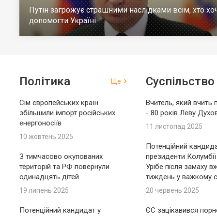
Путін загрожує страшними наслідками всім, хто хо
допомогти Україні
Політика
Суспільство
Ще
Сім європейських країн
Вчитель, який вчить 
збільшили імпорт російських
- 80 років Леву Духо
енергоносіїв
11 листопад 2025
10 жовтень 2025
Потенційний кандида
З тимчасово окупованих
президенти Колумбії
територій та РФ повернули
Урібе після замаху в
одинадцять дітей
тиждень у важкому с
19 липень 2025
20 червень 2025
Потенційний кандидат у
ЄС зацікавився пор