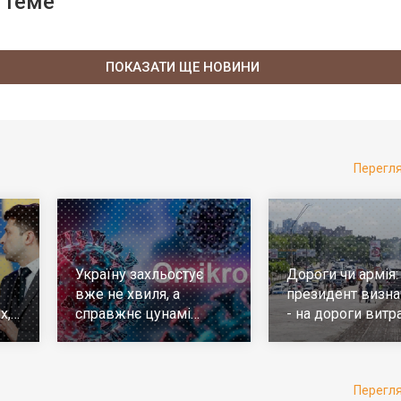
 теме
ПОКАЗАТИ ЩЕ НОВИНИ
Перегл
Україну захльостує
Дороги чи армія:
вже не хвиля, а
президент визна
х,
справжнє цунамі
- на дороги витр
е
ковіда. Що робити
у 10 разів більш
Перегл