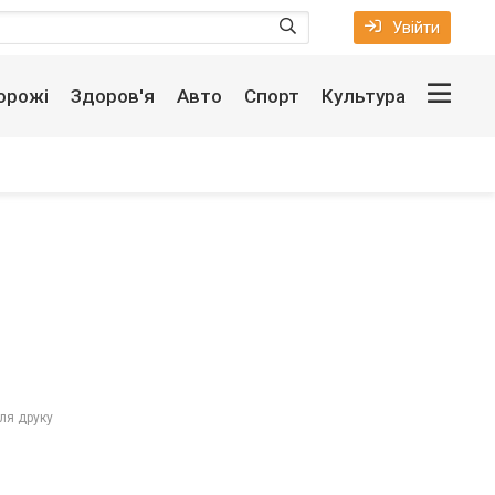
Увійти
орожі
Здоров'я
Авто
Спорт
Культура
ля друку