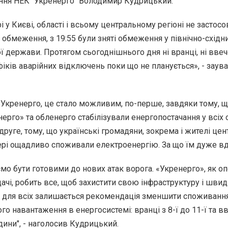
ння НЕК "Укренерго" Володимир Кудрицький.
і у Києві, області і всьому центральному регіоні не застос
 обмеження, з 19:55 були зняті обмеження у північно-східн
ї держави. Протягом сьогоднішнього дня ні вранці, ні ввеч
іків аварійних відключень поки що не планується», - заув
и Укренерго, це стало можливим, по-перше, завдяки тому, 
нерго» та обленерго стабілізували енергопостачання у всіх 
-друге, тому, що українські громадяни, зокрема і жителі цен
ері ощадливо споживали електроенергію. За що їм дуже вд
мо бути готовими до нових атак ворога. «Укренерго», як о
ачі, робить все, щоб захистити свою інфраструктуру і шви
 А для всіх залишається рекомендація зменшити споживанн
го навантаження в енергосистемі: вранці з 8-ї до 11-ї та вв
одини", - наголосив Кудрицький.