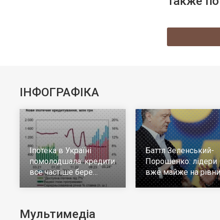
Также по
ІНФОГРАФІКА
Іпотека в Україні
Баттл Зеленський-
помолодшала: кредити
Порошенко: лідери
все частіше бере
вже майже на рівни
молодь до 30 років
але багато тих, хто н
визначився
Мультимедіа