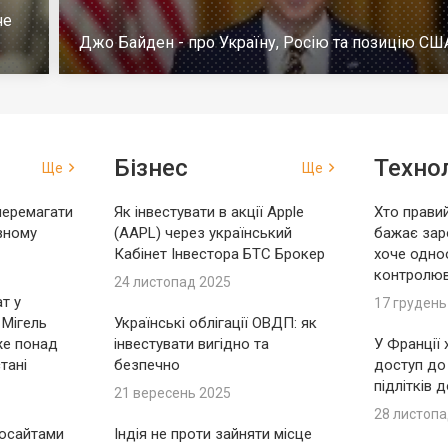
че
Джо Байден - про Україну, Росію та позицію СШ
Бізнес
Технол
Ще
Ще
перемагати
Як інвестувати в акції Apple
Хто правий
вному
(AAPL) через український
бажає зар
Кабінет Інвестора БТС Брокер
хоче одно
контролю
24 листопад 2025
т у
17 грудень
 Мігель
Українські облігації ОВДП: як
же понад
інвестувати вигідно та
У Франції
тані
безпечно
доступ до
підлітків 
21 вересень 2025
28 листопа
носайтами
Індія не проти зайняти місце