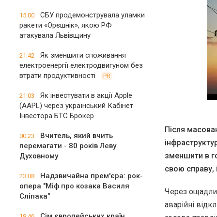
СБУ продемонструвала уламки
15:00
ракети «Орєшнік», якою РФ
атакувала Львівщину
Як зменшити споживання
21:42
електроенергії електродвигуном без
втрати продуктивності
PR
Як інвестувати в акції Apple
21:03
(AAPL) через український Кабінет
Інвестора БТС Брокер
Після масова
Вчитель, який вчить
00:23
інфраструктур
перемагати - 80 років Леву
зменшити в г
Духовному
свою справу, 
Надзвичайна прем'єра: рок-
23:08
опера "Міф про козака Василя
Через ощадлив
Сліпака"
аварійні відк
Сім європейських країн
19:46