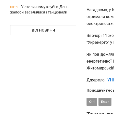
У столичному клубі в День
08:59
Нагадаємо, у 
жалоби веселилися і танцювали
отримали кома
електропоста
ВСІ НОВИНИ
Ввечері 11 ж
"Укренерго" у
Як повідомлял
енергетичної 
Житомирській 
Джерело:
УН
Приєднуйтесь
Ctrl
Enter