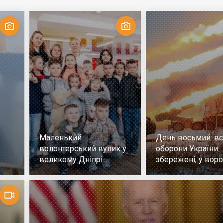
Маленький
День восьмий: всі
волонтерський вулик у
оборони України
великому Дніпрі.
збережені, у воро
Репортаж
немає успіху