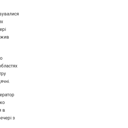
овувалися
их
ері
ажив
що
областях
тру
ячні.
ператор
дко
я в
ечері з