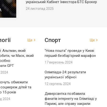
український Кабінет Інвестора БТС Брокер
24 листопад 2025
А
огії
Спорт
Ще
Ще
: Альтман, який
"Нова пошта" проведе у Києві
обити, чи Маск, який
перший безбар'єрний марафон
осібно
17 вересень 2024
вати GPT
Олімпіада-24: результати
 2024
української збірної
 хочуть обмежити
12 серпень 2024
 соцмереж дітей та
до 15 років
Диверсантка позбавила
фанатів інтернету на Олімпіаді у
д 2024
Парижі, але справу закрили