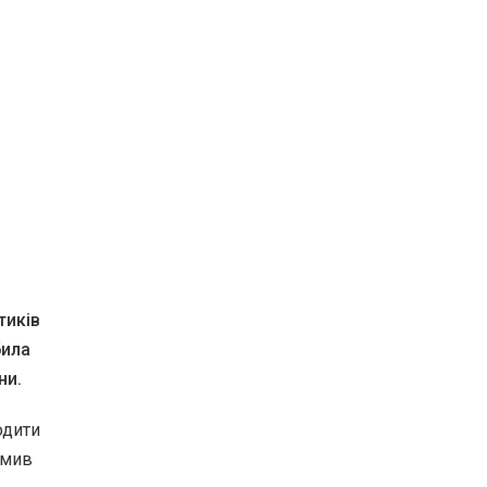
тиків
била
ни.
одити
омив