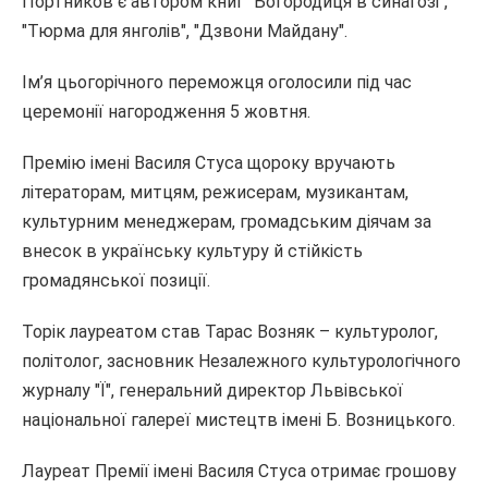
Портников є автором книг "Богородиця в синагозі",
"Тюрма для янголів", "Дзвони Майдану".
Ім’я цьогорічного переможця оголосили під час
церемонії нагородження 5 жовтня.
Премію імені Василя Стуса щороку вручають
літераторам, митцям, режисерам, музикантам,
культурним менеджерам, громадським діячам за
внесок в українську культуру й стійкість
громадянської позиції.
Торік лауреатом став Тарас Возняк – культуролог,
політолог, засновник Незалежного культурологічного
журналу "Ї", генеральний директор Львівської
національної галереї мистецтв імені Б. Возницького.
Лауреат Премії імені Василя Стуса отримає грошову