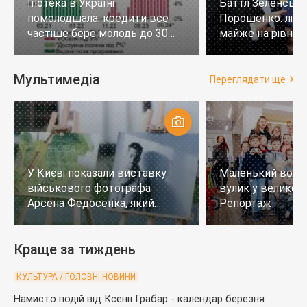
Іпотека в Україні
Баттл Зеленськи
помолодшала: кредити все
Порошенко: лід
частіше бере молодь до 30
майже на рівних,
років
тих, хто не визн
Мультимедіа
Переглядати ще
У Києві показали виставку
Маленький воло
військового фотографа
вулик у великому
Арсена Федосенка, який
Репортаж
загинув на війні
Краще за тиждень
КУЛЬТУРА / ГОЛОВНІ НОВИНИ
Намисто подій від Ксенії Грабар - календар березня