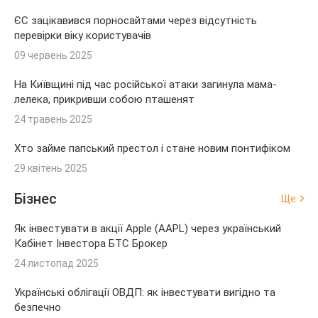
ЄС зацікавився порносайтами через відсутність
перевірки віку користувачів
09 червень 2025
На Київщині під час російської атаки загинула мама-
лелека, прикривши собою пташенят
24 травень 2025
Хто займе папський престол і стане новим понтифіком
29 квітень 2025
Бізнес
Ще
Як інвестувати в акції Apple (AAPL) через український
Кабінет Інвестора БТС Брокер
24 листопад 2025
Українські облігації ОВДП: як інвестувати вигідно та
безпечно