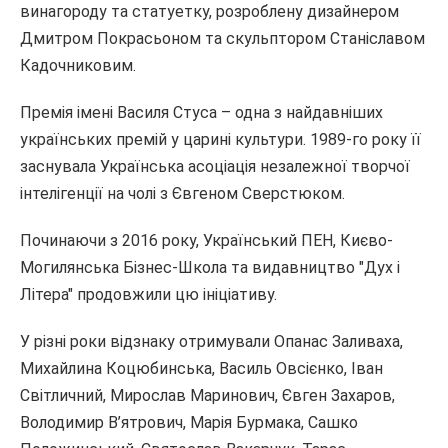
винагороду та статуетку, розроблену дизайнером
Дмитром Покрасьоном та скульптором Станіславом
Кадочниковим.
Премія імені Василя Стуса – одна з найдавніших
українських премій у царині культури. 1989-го року її
заснувала Українська асоціація незалежної творчої
інтелігенції на чолі з Євгеном Сверстюком.
Починаючи з 2016 року, Український ПЕН, Києво-
Могилянська Бізнес-Школа та видавництво "Дух і
Літера" продовжили цю ініціативу.
У різні роки відзнаку отримували Опанас Заливаха,
Михайлина Коцюбинська, Василь Овсієнко, Іван
Світличний, Мирослав Маринович, Євген Захаров,
Володимир В’ятрович, Марія Бурмака, Сашко