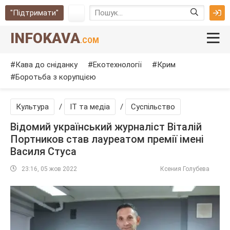
"Підтримати"
INFOKAVA
.COM
Кава до сніданку
Екотехнології
Крим
Боротьба з корупцією
Культура
/
IT та медіа
/
Суспільство
Відомий український журналіст Віталій
Портников став лауреатом премії імені
Василя Стуса
23:16, 05 жов 2022
Ксения Голубева