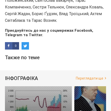
Положинський, Святослав Вакарчук, Тарас
Компаніченко, Сестри Тельнюк, Олександра Коваль,
Сергій Жадан, Борис Ґудзяк, Влад Троїцький, Ахтем
Сеітаблаєв та Тарас Возняк.
Приєднуйтесь до нас у соцмережах
Facebook
,
Telegram
та
Twitter
.
0
Также по теме
ІНФОГРАФІКА
Переглядати ще