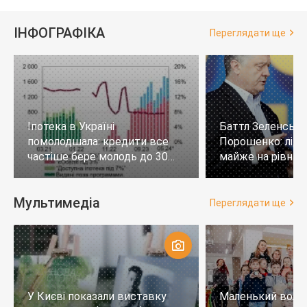
ІНФОГРАФІКА
Переглядати ще
Іпотека в Україні
Баттл Зеленськи
помолодшала: кредити все
Порошенко: лід
частіше бере молодь до 30
майже на рівних,
років
тих, хто не визн
Мультимедіа
Переглядати ще
У Києві показали виставку
Маленький воло