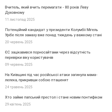
Вчитель, який вчить перемагати - 80 років Леву
Духовному
11 листопад 2025
Потенційний кандидат у президенти Колумбії Мігель
Урібе після замаху вже понад тиждень у важкому стані
20 червень 2025
ЄС зацікавився порносайтами через відсутність
перевірки віку користувачів
09 червень 2025
На Київщині під час російської атаки загинула мама-
лелека, прикривши собою пташенят
24 травень 2025
Хто займе папський престол і стане новим понтифіком
29 квітень 2025