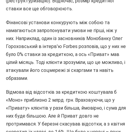
(реструктуризацію). Водночас, розмір кредитної
ставки все ще обговорюють.
Фінансові установи конкурують між собою та
намагаються запропонувати умови не гірші, ніж у
них. Наприклад, один із засновників Монобанку Олег
Гороховський в інтерв'ю Forbes розповів, що у них не
було 0% ставки за кредиткою, а ось «Приват» мав
цілий місяць. Тоді клієнти зрозуміли, що це можливо, і
атакували його соцмережі зі скаргами та навіть
образами.
Відмова від відсотків за кредиткою коштувала б
«Моно» приблизно 2 млрд. грн. Враховуючи, що у
«Привату» клієнтів у рази більша, ймовірно, і сума для
них буде більшою. Але й Приват довго не
протримався. У березні скасував відсотки, а з квітня
скоротив їх удвічі, до 1,6%. Що буде у червні – поки