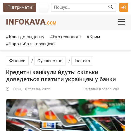
"Підтримати"
INFOKAVA
.COM
Кава до сніданку
Екотехнології
Крим
Боротьба з корупцією
Фінанси
/
Суспільство
/
Іпотека
Кредитні канікули йдуть: скільки
доведеться платити українцям у банки
17:24, 10 травень 2022
Світлана Корабльова