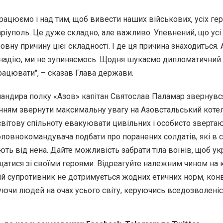
рацюємо і над тим, щоб вивести наших військових, усіх геро
іуполь. Це дуже складно, але важливо. Упевнений, що усі
овну причину цієї складності. І де ця причина знаходиться.
надію, ми не зупиняємось. Щодня шукаємо дипломатичний 
ацювати", – сказав Глава держави.
андира полку «Азов» капітан Святослав Паламар звернувс
нням звернути максимальну увагу на Азовстальський котел
вітову спільноту евакуювати цивільних і особисто зверта
ловнокомандувача подбати про поранених солдатів, які в 
ть від нена. Дайте можливість забрати тіла воїнів, щоб ук
атися зі своїми героями. Відреагуйте належним чином на 
кій супротивник не дотримується жодних етичних норм, кон
уючи людей на очах усього світу, керуючись вседозволеніс