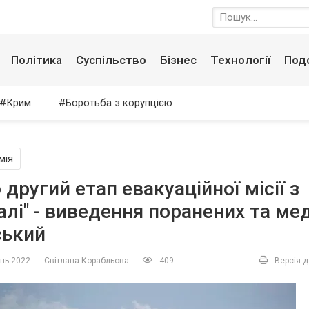
Політика
Суспільство
Бізнес
Технології
Под
Крим
Боротьба з корупцією
мія
 другий етап евакуаційної місії з
алі" - виведення поранених та мед
ський
ень 2022
Світлана Корабльова
409
Версія д