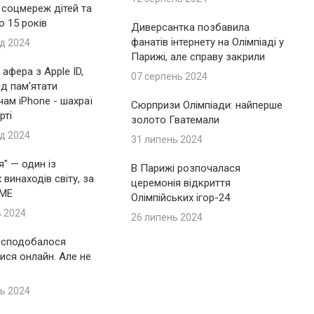
 соцмереж дітей та
до 15 років
Диверсантка позбавила
фанатів інтернету на Олімпіаді у
д 2024
Парижі, але справу закрили
афера з Apple ID,
07 серпень 2024
ід пам'ятати
ам iPhone - шахраї
Сюрпризи Олімпіади: найперше
рті
золото Гватемали
д 2024
31 липень 2024
я" — один із
В Парижі розпочалася
винаходів світу, за
церемонія відкриття
IME
Олімпійських ігор-24
ь 2024
26 липень 2024
 сподобалося
ися онлайн. Але не
ь 2024