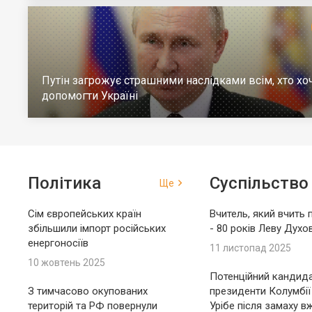
Путін загрожує страшними наслідками всім, хто хо
допомогти Україні
Політика
Суспільство
Ще
Сім європейських країн
Вчитель, який вчить 
збільшили імпорт російських
- 80 років Леву Духо
енергоносіїв
11 листопад 2025
10 жовтень 2025
Потенційний кандида
З тимчасово окупованих
президенти Колумбії
територій та РФ повернули
Урібе після замаху в