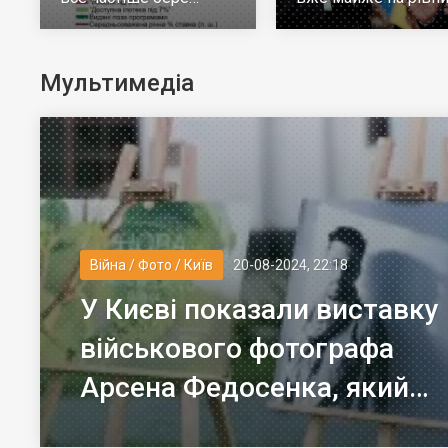
молодь до 30 років
але багато тих, хто н
визначився
Мультимедіа
Війна / Фото / Київ
20-08-2024, 22:18
У Києві показали виставку
військового фотографа
Арсена Федосенка, який
загинув на війні