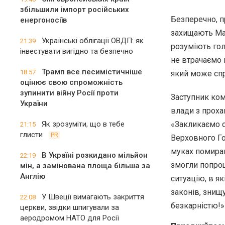
збільшили імпорт російських
Безперечно, п
енергоносіїв
захищають Мар
Українські облігації ОВДП: як
21:39
розуміють гол
інвестувати вигідно та безпечно
не втрачаємо 
Трамп все песимістичніше
18:57
який може спр
оцінює свою спроможність
зупинити війну Росії проти
Заступник ком
України
влади з проха
Як зрозуміти, що в тебе
«Закликаємо с
21:15
глисти
PR
Верховного Го
муках помираю
В Україні розкидано мільйон
22:19
змогли попрощ
мін, а замінована площа більша за
Англію
ситуацію, в я
законів, знищ
У Швеції вимагають закриття
22:08
безкарністю!»
церкви, звідки шпигували за
аеродромом НАТО для Росії