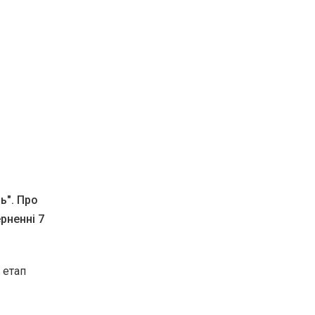
ь". Про
рненні 7
 етап