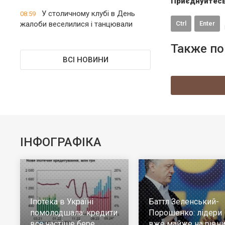
Приєднуйтесь
У столичному клубі в День
08:59
жалоби веселилися і танцювали
Ctrl
Enter
Также по
ВСІ НОВИНИ
ІНФОГРАФІКА
Іпотека в Україні
Баттл Зеленський-
помолодшала: кредити
Порошенко: лідери
все частіше бере
вже майже на рівни