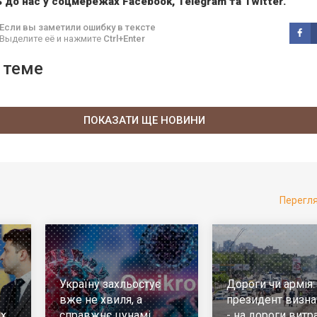
 до нас у соцмережах
Facebook
,
Telegram
та
Twitter
.
Если вы заметили ошибку в тексте
Выделите её и нажмите
Ctrl+Enter
 теме
ПОКАЗАТИ ЩЕ НОВИНИ
Перегл
Україну захльостує
Дороги чи армія:
вже не хвиля, а
президент визна
х,
справжнє цунамі
- на дороги витр