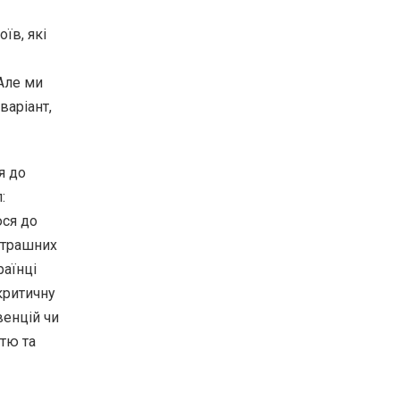
їв, які
 Але ми
варіант,
я до
:
юся до
страшних
раїнці
критичну
венцій чи
тю та