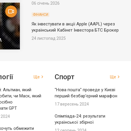
06 січень 2026
ФІНАНСИ
Як інвестувати в акції Apple (AAPL) через
український Кабінет Інвестора БТС Брокер
24 листопад 2025
А
огії
Спорт
Ще
Ще
: Альтман, який
"Нова пошта" проведе у Києві
обити, чи Маск, який
перший безбар'єрний марафон
осібно
17 вересень 2024
вати GPT
Олімпіада-24: результати
 2024
української збірної
 хочуть обмежити
12 серпень 2024