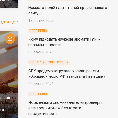
е
Намисто подій і дат - новий проєкт нашого
сайту
13 лютий 2026
ядати ще
ПРЕС-РЕЛІЗ
Кому підходять фужерні аромати і як їх
правильно носити
09 січень 2026
ВІЙНА / ГОЛОВНІ НОВИНИ
СБУ продемонструвала уламки ракети
«Орєшнік», якою РФ атакувала Львівщину
09 січень 2026
ПРЕС-РЕЛІЗ
 лінії
Як зменшити споживання електроенергії
електродвигуном без втрати
га
продуктивності