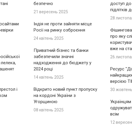
тані
безпечно
доступ до
підлітків 
21 вересень 2025
28 листопа
носайтами
Індія не проти зайняти місце
ревірки
Росії на ринку озброєння
Фішингова 
про яку сл
24 квітень 2025
користувач
вже на ста
Приватний бізнес та банки
російської
забезпечили значні
26 листопа
-лелека,
надходження до бюджету у
ашенят
2024 році
Ресурс "Ді
найкращих 
14 квітень 2025
версією T
рестол і
Відкрито новий пункт пропуску
30 жовтен
іком
на кордоні України з
Угорщиною
Українцям
одружуват
08 квітень 2025
всім
12 вересен