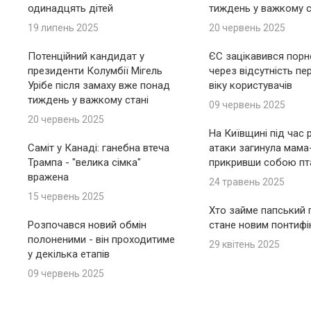
одинадцять дітей
тиждень у важкому с
19 липень 2025
20 червень 2025
Потенційний кандидат у
ЄС зацікавився пор
президенти Колумбії Мігель
через відсутність пе
Урібе після замаху вже понад
віку користувачів
тиждень у важкому стані
09 червень 2025
20 червень 2025
На Київщині під час 
Саміт у Канаді: ганебна втеча
атаки загинула мама
Трампа - "велика сімка"
прикривши собою пт
вражена
24 травень 2025
15 червень 2025
Хто займе папський п
Розпочався новий обмін
стане новим понтиф
полоненими - він проходитиме
29 квітень 2025
у декілька етапів
09 червень 2025