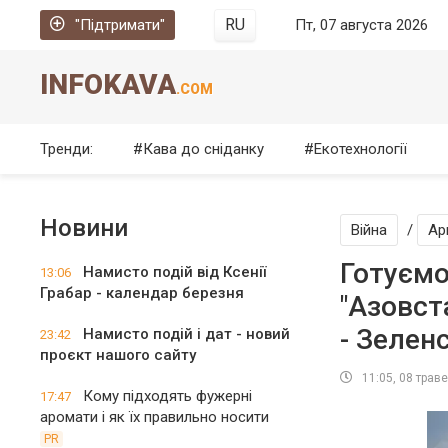
RU
"Підтримати"
Пт, 07 августа 2026
INFOKAVA
.COM
Тренди:
Кава до сніданку
Екотехнології
Новини
Війна
/
Ар
Готуємо
Намисто подій від Ксенії
13:06
Грабар - календар березня
"Азовст
- Зелен
Намисто подій і дат - новий
23:42
проєкт нашого сайту
11:05, 08 трав
Кому підходять фужерні
17:47
аромати і як їх правильно носити
PR