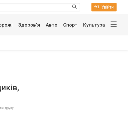
Увійти
орожі
Здоров'я
Авто
Спорт
Культура
иків,
ля друку