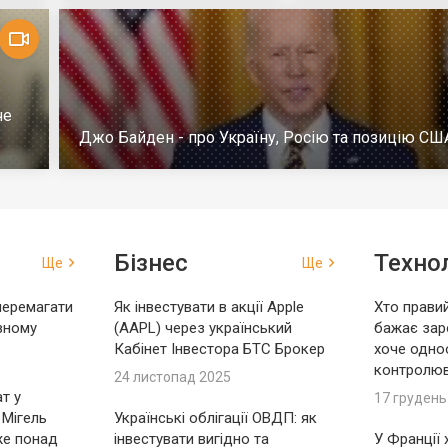
че
Джо Байден - про Україну, Росію та позицію СШ
Бізнес
Технол
Ще
Ще
перемагати
Як інвестувати в акції Apple
Хто правий
вному
(AAPL) через український
бажає зар
Кабінет Інвестора БТС Брокер
хоче одно
контролю
24 листопад 2025
т у
17 грудень
 Мігель
Українські облігації ОВДП: як
же понад
інвестувати вигідно та
У Франції