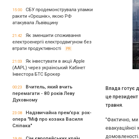
СБУ продемонструвала уламки
15:00
ракети «Орєшнік», якою РФ
атакувала Львівщину
Як зменшити споживання
21:42
електроенергії електродвигуном без
втрати продуктивності
PR
Як інвестувати в акції Apple
21:03
(AAPL) через український Кабінет
Інвестора БТС Брокер
Вчитель, який вчить
00:23
Влада готує д
перемагати - 80 років Леву
це президент
Духовному
травня.
Надзвичайна прем'єра: рок-
23:08
опера "Міф про козака Василя
"Фактично, ми
Сліпака"
евакуаційної м
домовленості.
Сім європейських країн
19:46