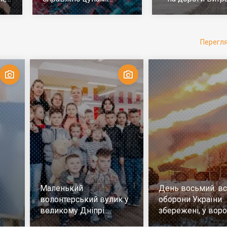
е
ковіда. Що робити
у 10 разів більш
Перегл
Маленький
День восьмий: всі
волонтерський вулик у
оборони України
великому Дніпрі.
збережені, у воро
Репортаж
немає успіху