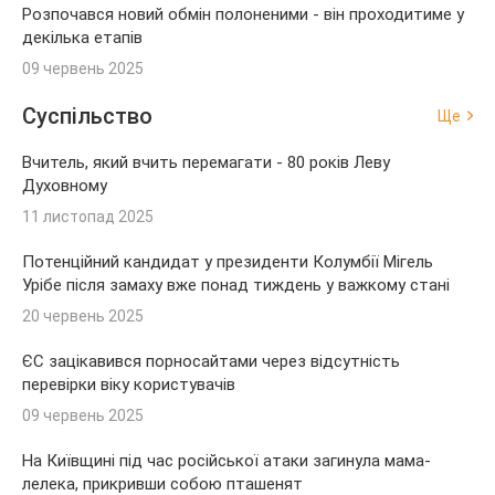
Розпочався новий обмін полоненими - він проходитиме у
декілька етапів
09 червень 2025
Суспільство
Ще
Вчитель, який вчить перемагати - 80 років Леву
Духовному
11 листопад 2025
Потенційний кандидат у президенти Колумбії Мігель
Урібе після замаху вже понад тиждень у важкому стані
20 червень 2025
ЄС зацікавився порносайтами через відсутність
перевірки віку користувачів
09 червень 2025
На Київщині під час російської атаки загинула мама-
лелека, прикривши собою пташенят