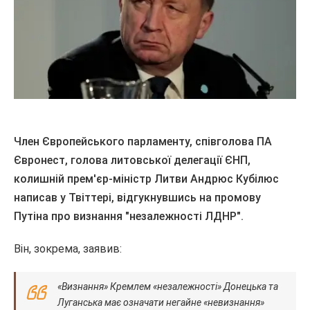
Член Європейського парламенту, співголова ПА
Євронест, голова литовської делегації ЄНП,
колишній прем'єр-міністр Литви Андрюс Кубілюс
написав у Твіттері, відгукнувшись на промову
Путіна про визнання "незалежності ЛДНР".
Він, зокрема, заявив:
«Визнання» Кремлем «незалежності» Донецька та
Луганська має означати негайне «невизнання»