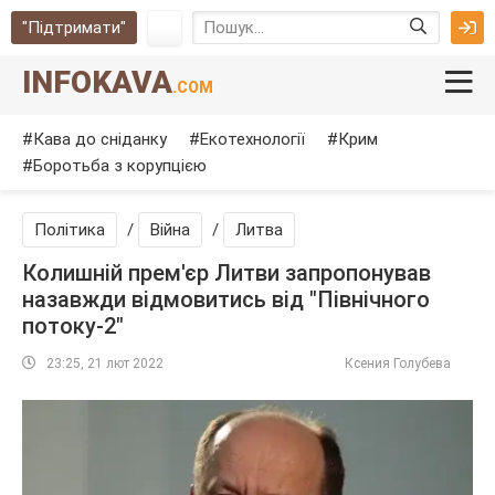
"Підтримати"
INFOKAVA
.COM
Кава до сніданку
Екотехнології
Крим
Боротьба з корупцією
Політика
/
Війна
/
Литва
Колишній прем'єр Литви запропонував
назавжди відмовитись від "Північного
потоку-2"
23:25, 21 лют 2022
Ксения Голубева