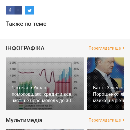
0
Также по теме
ІНФОГРАФІКА
Переглядати ще
Іпотека в Україні
Баттл Зеленськи
помолодшала: кредити все
Порошенко: лід
частіше бере молодь до 30
майже на рівних,
років
тих, хто не визн
Мультимедіа
Переглядати ще