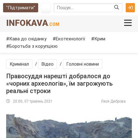
"Підтримати"
INFOKAVA
.COM
Кава до сніданку
Екотехнології
Крим
Боротьба з корупцією
Кримінал
/
Відео
/
Головні новини
Правосуддя нарешті добралося до
«чорних археологів», їм загрожують
реальні строки
20:00, 07 травень 2021
Леся Диброва