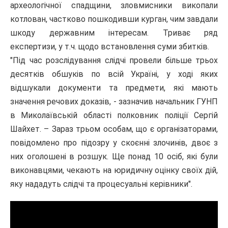
археологічної спадщини, зловмисники викопали
котлован, частково пошкодивши курган, чим завдали
шкоду державним інтересам. Триває ряд
експертизи, у т.ч. щодо встановлення суми збитків.
"Під час розслідування слідчі провели більше трьох
десятків обшуків по всій Україні, у ході яких
відшукали документи та предмети, які мають
значення речових доказів, - зазначив начальник ГУНП
в Миколаївській області полковник поліції Сергій
Шайхет. – Зараз трьом особам, що є організаторами,
повідомлено про підозру у скоєнні злочинів, двоє з
них оголошені в розшук. Ще понад 10 осіб, які були
виконавцями, чекають на юридичну оцінку своїх дій,
яку нададуть слідчі та процесуальні керівники".