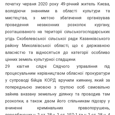
початку червня 2020 року 49-річний житель Києва,
володіючи знаннями в області культури та
мистецтва, з метою збагачення організував
проведення незаконних розкопок кургану,
розташованого на території сільськогосподарських
угідь Скобелевської сільської ради Казанківського
району Миколаївської області, що є державною
власністю та відносяться до категорії особливо
цінних земель культурної спадщини.
29 квітня слідчі Слідчого управління під
процесуальним керівництвом обласної прокуратури
у супроводі бійців КОРД вручили киянину, який за
попередньою змовою з групою осіб самовільно
зайняв вказану земельну ділянку та проводив там
розкопки, а також двом його спільникам підозру у
вчиненні кримінальних правопорушень,
передбачених ч. 2 ст. 28 ч. 2 ст. 197-1 та ч. 2 ст. 28 ч. 4