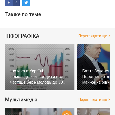
0
Также по теме
ІНФОГРАФІКА
Переглядати ще
Іпотека в Україні
Баттл Зеленськи
помолодшала: кредити все
Порошенко: лід
частіше бере молодь до 30
майже на рівних,
років
тих, хто не визн
Мультимедіа
Переглядати ще