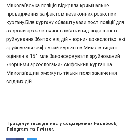
Миколаївська поліція відкрила кримінальне
провадження за фактом незаконних розкопок
кургану.Біля кургану облаштували пост поліції для
охорони археологічної пам'ятки від подальшого
руйнування.Збиток від дій «чорних археологів», які
зруйнували скіфський курган на Миколаївщині,
оцінили в 151 млн.Законсервувати зруйнований
«чорними археологами» скіфський курган на
Миколаївщині зможуть тільки після закінчення
слідчих дій.
Приєднуйтесь до нас у соцмережах
Facebook
,
Telegram
та
Twitter
.