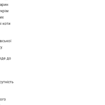
варин
Окрім
их
і коти
ївської
у.
веде до
сутність
кого