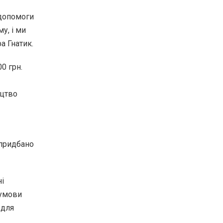
 допомоги
у, і ми
а Гнатик.
0 грн.
ицтво
 придбано
і
 умови
 для