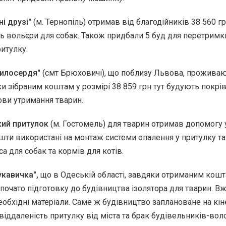
ні друзі"
(м. Тернопіль) отримав від благодійників 38 560 гр
 вольєри для собак. Також придбали 5 буд для перетримк
ритулку.
Милосердя"
(смт Брюховичі), що поблизу Львова, проживаю
яки зібраним коштам у розмірі 38 859 грн тут будують покрі
ви утримання тварин.
ий притулок
(м. Гостомель) для тварин отримав допомогу у
ошти використані на монтаж системи опалення у притулку та
а для собак та кормів для котів.
укавичка",
що в Одеській області, завдяки отриманим кошт
зпочато підготовку до будівництва ізолятора для тварин. В
необхідні матеріали. Саме ж будівництво заплановане на кі
віддаленість притулку від міста та брак будівельників-воло