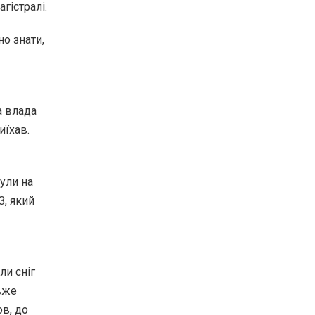
агістралі.
но знати,
а влада
иїхав.
нули на
З, який
ли сніг
 вже
ов, до