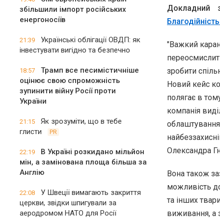
Докладний з
збільшили імпорт російських
енергоносіїв
Благодійність
Українські облігації ОВДП: як
21:39
"Важкий каран
інвестувати вигідно та безпечно
переосмислити
Трамп все песимістичніше
зробити спіль
18:57
оцінює свою спроможність
Новий кейс ко
зупинити війну Росії проти
полягає в том
України
компанія виді
Як зрозуміти, що в тебе
21:15
облаштування 
глисти
PR
найбеззахисні
Олександра Гн
В Україні розкидано мільйон
22:19
мін, а замінована площа більша за
Англію
Вона також за
можливість до
У Швеції вимагають закриття
22:08
та інших твари
церкви, звідки шпигували за
аеродромом НАТО для Росії
виживання, а 