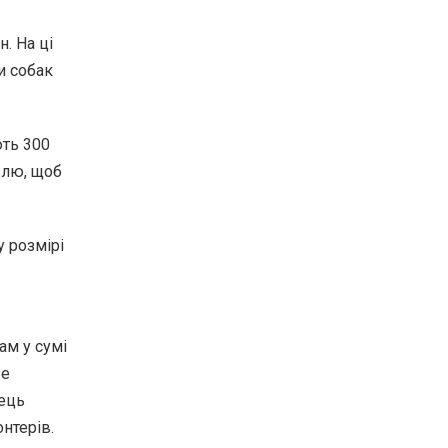
н. На ці
и собак
ть 300
влю, щоб
 розмірі
ам у сумі
же
нець
нтерів.