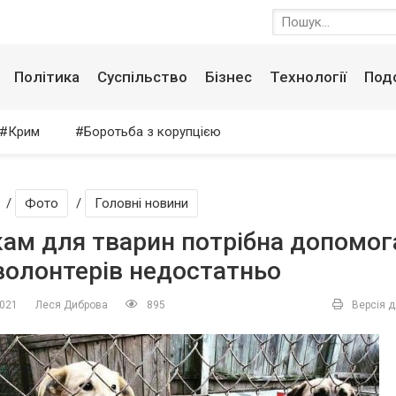
Політика
Суспільство
Бізнес
Технології
Под
Крим
Боротьба з корупцією
/
Фото
/
Головні новини
ам для тварин потрібна допомог
волонтерів недостатньо
2021
Леся Диброва
895
Версія д