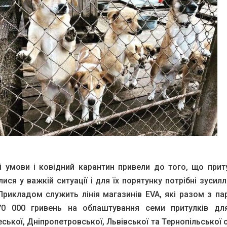
і умови і ковідний карантин привели до того, що прит
ися у важкій ситуації і для їх порятунку потрібні зусил
 Прикладом служить лінія магазинів EVA, які разом з п
70 000 гривень на облаштування семи притулків дл
еської, Дніпропетровської, Львівської та Тернопільської 