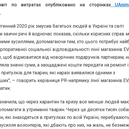
віт по витратах опубліковано на сторінках
UAnima
.
тинний 2020 рік змусив багатьох людей в Україні та світі
 звичні речі й водночас показав, скільки корисних справ 
ними зусиллями, допомагаючи тим, хто цього потребує най
рпоративної соціальної відповідальності лінії магазинів E
у, щоб відмовитися від новорічних подарунків партнерам, на
ляла значні суми, а заощаджені кошти передати на ремонт і
притулків для тварин, які наразі виявилися одними з
ших", — говорить керівниця PR-напрямку лінії магазинів E
атик.
значила, що через карантин та кризу все менше людей ма
помагати в утриманні тварин. Через це десятки тисяч собак
н, які знаходяться в притулках по всій Україні, перебувают
зусилля волонтерів, які дбають про них, на жаль, не безмеж