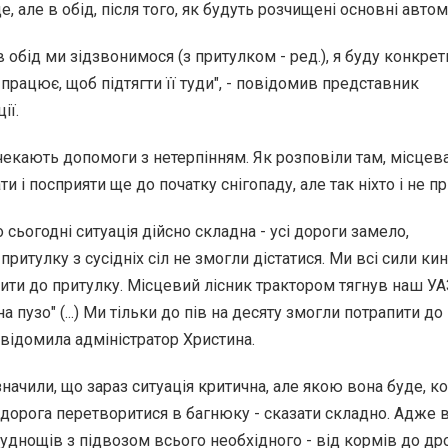
е, але в обід, після того, як будуть розчищені основні автом
в обід ми зідзвонимося (з притулком - ред.), я буду конкрет
 працює, щоб підтягти її туди", - повідомив представник
ії.
чекають допомоги з нетерпінням. Як розповіли там, місцев
ти і посприяти ще до початку снігопаду, але так ніхто і не пр
 сьогодні ситуація дійсно складна - усі дороги замело,
притулку з сусідніх сіл не змогли дістатися. Ми всі сили ки
пити до притулку. Місцевий лісник трактором тягнув наш УА
на пузо" (...) Ми тільки до пів на десяту змогли потрапити до
повідомила адміністратор Христина.
начили, що зараз ситуація критична, але якою вона буде, ко
і дорога перетворитися в багнюку - сказати складно. Адже
руднощів з підвозом всього необхідного - від кормів до др