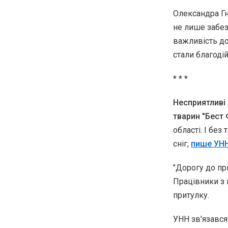
Олександра Гн
не лише забез
важливість до
стали благоді
* * *
Несприятливі
тварин "Бест 
області. І без
сніг,
пише УНН
"Дорогу до пр
Працівники з 
притулку.
УНН зв'язався