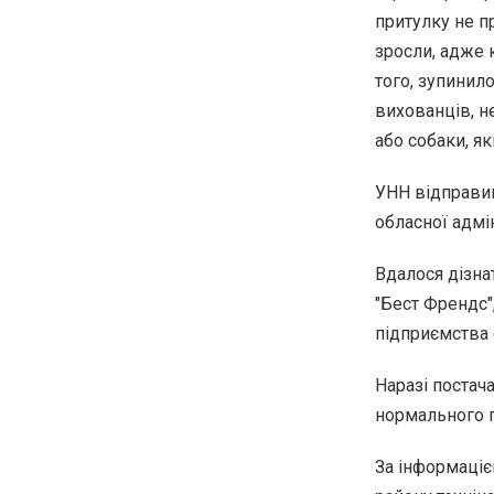
притулку не п
зросли, адже 
того, зупинил
вихованців, н
або собаки, як
УНН відправив
обласної адмі
Вдалося дізна
"Бест Френдс"
підприємства 
Наразі постач
нормального п
За інформаціє