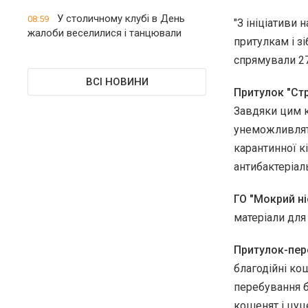
У столичному клубі в День
08:59
"З ініціативи
жалоби веселилися і танцювали
притулкам і зі
спрямували 27
ВСІ НОВИНИ
Притулок "Стр
Завдяки цим к
унеможливлять
карантинної к
антибактеріал
ГО "Мокрий ні
матеріали для
Притулок-пере
благодійні ко
перебування б
кошенят і цуц