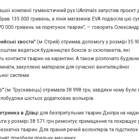
 нашої компанії гуманістичний рух UAnimals запустив проєкт
брав 135 000 гривень, а лінія магазинів EVA подвоїла цю сум
0 000 гривень на порятунок тварин", — говорить Олександр
ийські хвости"
(м. Стрий) отримав допомогу у розмірі 35 90
оштам ведеться будівництво боксів зі склопакетів, які
 контакти тварин на карантині. А також розпочато будівн
імнати, закуплено матеріали для сучасної вентиляційної
ьної системи.
с"
(м. Трускавець) отримала 38 998 грн, завдяки чому було
 побудови шістьох додаткових вольєрів.
тримка в Діївці
для безпритульних тварин Дніпра на надан
шти у розмірі 38 571 грн ремонтує приміщення та покращує
езхатніх тварин. Для прання речей волонтерів та підстилок
енят придбали пральну машинку.