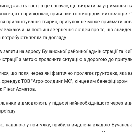
риїжджають гості, а це означає, що витрати на утримання т
кожен, хто приїжджає, привозив гостинці для вихованців. 
ося прилаштування тварин, притулок не може приймати нов
езважаючи на постійні звернення людей про те, що знайден
і потребують тепла та догляду.
 запити на адресу Бучанської районної адміністрації та Ки
ністрації з метою прояснити ситуацію з дорогою до притулк
тися, що поля, через які фактично пролягає грунтовка, яка 
, орендує ТОВ "Агро-холдинг МС", кінцевим бенефіціаром
є Рінат Ахметов.
альники відмовляють у підвозі найнеобхіднішого через від
роїзду.
ю, наданою у притулку, прибула виділена владою Бучансь