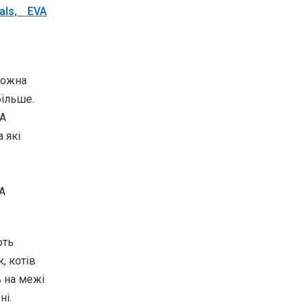
ls, EVA
можна
більше.
VA
 які
VA
ють
, котів
ь на межі
ні.