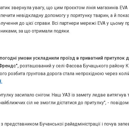
атик звернула увагу, що цим проєктом лінія магазинів EVA
печити невідкладну допомогу у порятунку тварин, а й пока
лучення до цієї справи. Всі партнери мережі EVA у цьому п
йниками, за що отримали подяки.
 погодні умови ускладнили проїзд в приватний притулок 
Френдс",
розташований у селі Фасова Бучацького району К
 того розбита грунтова дорога стала непрохідною через колій
.
итулку засипало снігом. Наш УАЗ із замету ледве витягнув 
найближчих сіл не змогли дістатися до притулку", - повідом
 з представником Бучанської райадміністрації і почув запе