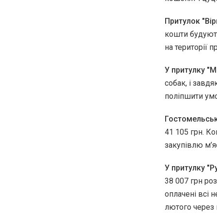
Притулок "Вір
кошти будують
на території п
У притулку "
собак, і завд
поліпшити умо
Гостомельськ
41 105 грн. К
закупівлю м’яс
У притулку "Р
38 007 грн ро
оплачені всі 
лютого через 