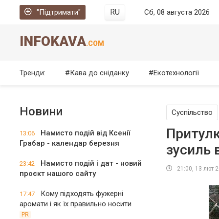
RU
"Підтримати"
Сб, 08 августа 2026
INFOKAVA
.COM
Тренди:
Кава до сніданку
Екотехнології
Новини
Суспільство
Притулк
Намисто подій від Ксенії
13:06
Грабар - календар березня
зусиль 
Намисто подій і дат - новий
23:42
21:00, 13 лют 
проєкт нашого сайту
Кому підходять фужерні
17:47
аромати і як їх правильно носити
PR