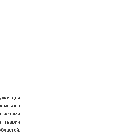
улки для
ля всього
артнерами
я тварин
областей.