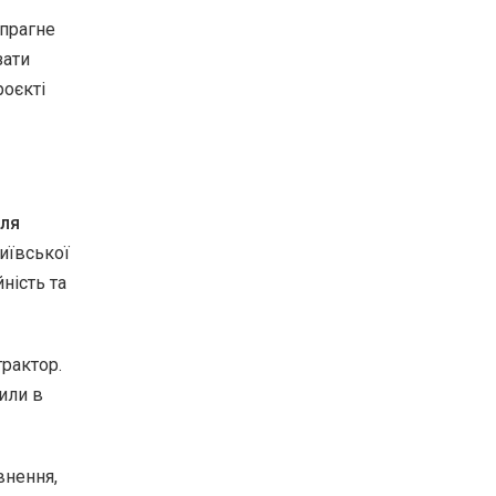
 прагне
зати
роєкті
для
иївської
ність та
трактор.
или в
внення,