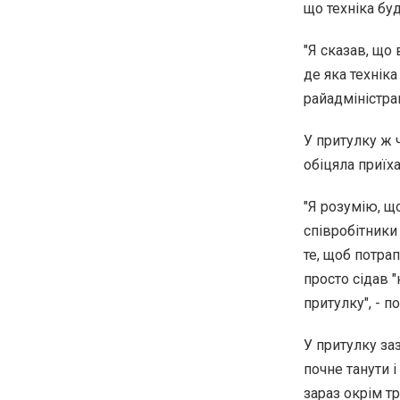
що техніка буд
"Я сказав, що 
де яка техніка
райадміністрац
У притулку ж 
обіцяла приїха
"Я розумію, що
співробітники 
те, щоб потра
просто сідав "
притулку", - 
У притулку заз
почне танути 
зараз окрім т