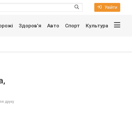
Увійти
орожі
Здоров'я
Авто
Спорт
Культура
а,
ля друку