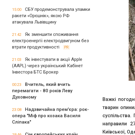
СБУ продемонструвала уламки
15:00
ракети «Орєшнік», якою РФ
атакувала Львівщину
Як зменшити споживання
21:42
електроенергії електродвигуном без
втрати продуктивності
PR
Як інвестувати в акції Apple
21:03
(AAPL) через український Кабінет
Інвестора БТС Брокер
Вчитель, який вчить
00:23
перемагати - 80 років Леву
Духовному
Важкі погодн
тварин опинил
Надзвичайна прем'єра: рок-
23:08
суспільства.
опера "Міф про козака Василя
Сліпака"
направили 2
Київської, Од
Сім європейських країн
19:46